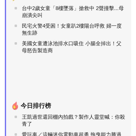
台中2歲女童「8樓墜落」搶救中 2聲撞擊...母
崩潰尖叫
民宅火警4受困！女童趴2樓陽台呼救 婦一度
無生跡
美國女童遭泳池排水口吸住 小腸全掉出！父
母怒告製造商
今日排行榜
王凱過世還回棚內拍戲？製作人靈堂喊：你殺
青了
愛玩車／這輛迷你電動車超勇 拖曳能力勝過