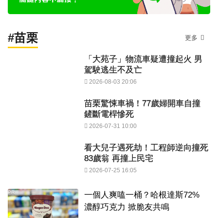
#苗栗
更多
「大苑子」物流車疑遭撞起火 男
駕駛逃生不及亡
2026-08-03 20:06
苗栗驚悚車禍！77歲婦開車自撞
鏟斷電桿慘死
2026-07-31 10:00
看大兒子遇死劫！工程師逆向撞死
83歲翁 再撞上民宅
2026-07-25 16:05
PR
一個人爽嗑一桶？哈根達斯72%
濃醇巧克力 掀脆友共鳴