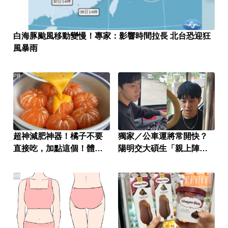
白海豚颱風移動變慢！專家：影響時間拉長 北台恐迎狂
風暴雨
PR
超神減肥神器！橘子不要
獨家／公車運將常開快？
直接吃，加點這個！體重
陽明交大碩生「親上陣」
天天下降
找原因
PR
PR