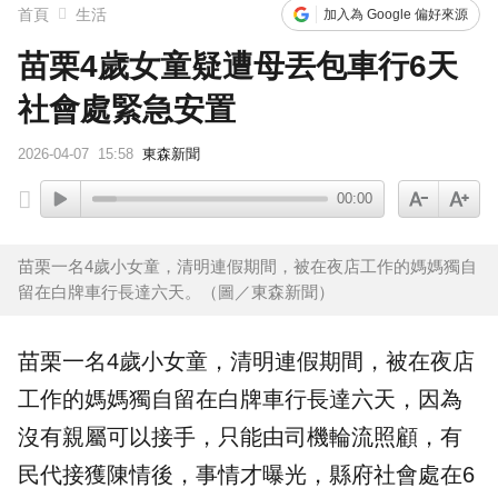
首頁
生活
加入為 Google 偏好來源
苗栗4歲女童疑遭母丟包車行6天
社會處緊急安置
2026-04-07
15:58
東森新聞
00:00
苗栗一名4歲小女童，清明連假期間，被在夜店工作的媽媽獨自
留在白牌車行長達六天。（圖／東森新聞）
苗栗
一名4歲小
女童
，清明連假期間，被在夜店
工作的媽媽獨自留在
白牌車
行長達六天，因為
沒有親屬可以接手，只能由司機輪流照顧，有
民代
接獲
陳情
後，事情才曝光，縣府社會處在6