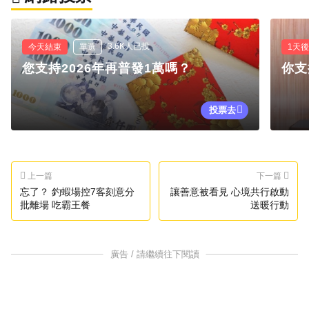
3.6K人已投
今天結束
單選
1天
您支持2026年再普發1萬嗎？
你支
投票去
上一篇
下一篇
忘了？ 釣蝦場控7客刻意分
讓善意被看見 心境共行啟動
批離場 吃霸王餐
送暖行動
廣告 / 請繼續往下閱讀