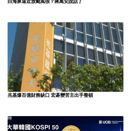
白海豚逼近放颱風假？蔣萬安說話了
兆基爆百億財務缺口 宏碁變苦主出手整頓
PR