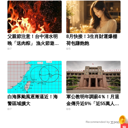
父親節注意！台中清水明
8月快接！3生肖財運爆棚
晚「送肉粽」 漁火節遊客
荷包賺飽飽
8/7
8/5
恐迎煞
白海豚颱風逐漸逼近！海
軍公教明年調薪4％！月退
警區域擴大
金傳升近6%「近55萬人受
8/7
8/6
惠」
Recommended by