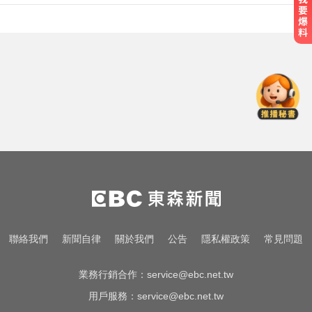
出國回台發燒狂拉！男竟罹傷寒 醫
示警：恐爆敗血症
採購疫苗遭詐騙 慈濟委任律師發聲
明：不排除民事求償
中職／陳傑憲轟2分砲貢獻3打點！
統一獅8:2味全龍
出國回台發燒狂拉！男竟罹傷寒 醫
示警：恐爆敗血症
採購疫苗遭詐騙 慈濟委任律師發聲
聯絡我們
新聞自律
關於我們
公告
隱私權政策
常見問題
明：不排除民事求償
業務行銷合作：
service@ebc.net.tw
用戶服務：
service@ebc.net.tw