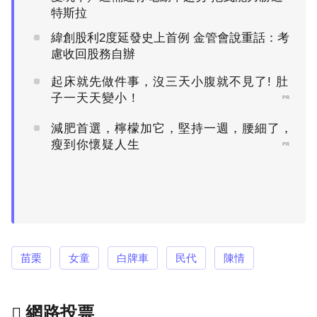
特斯拉
緯創股利2度延發史上首例 金管會說重話：考
慮收回股務自辦
起床就先做件事，沒三天小腹就不見了! 肚
子一天天變小！
PR
減肥首選，檸檬加它，堅持一週，腰細了，
瘦到你懷疑人生
PR
苗栗
女童
白牌車
民代
陳情
網路投票