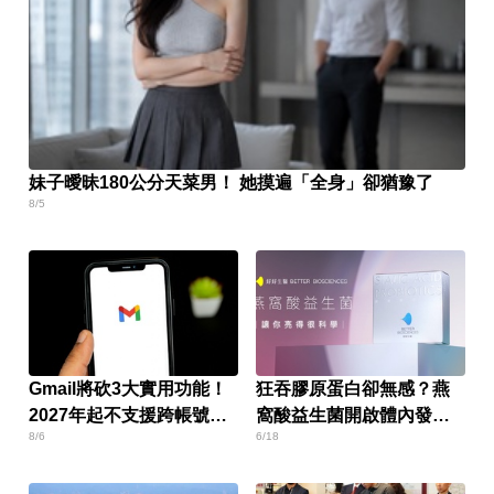
妹子曖昧180公分天菜男！ 她摸遍「全身」卻猶豫了
8/5
Gmail將砍3大實用功能！
狂吞膠原蛋白卻無感？燕
2027年起不支援跨帳號寄
窩酸益生菌開啟體內發光
8/6
6/18
信
燈泡