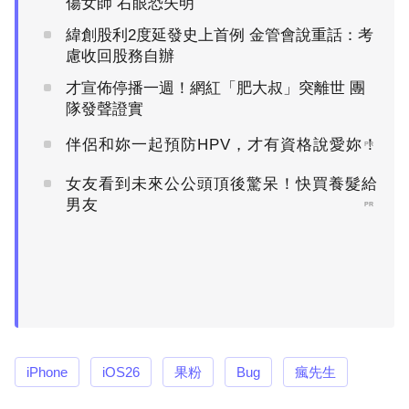
傷女師 右眼恐失明
緯創股利2度延發史上首例 金管會說重話：考
慮收回股務自辦
才宣佈停播一週！網紅「肥大叔」突離世 團
隊發聲證實
伴侶和妳一起預防HPV，才有資格說愛妳！
PR
女友看到未來公公頭頂後驚呆！快買養髮給
男友
PR
iPhone
iOS26
果粉
Bug
瘋先生