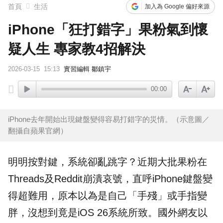
首頁
生活
加入為 Google 偏好來源
iPhone「狂打錯字」果粉氣到懷
疑人生 專家教4招解決
2026-03-15
15:13
實習編輯 鄒鎮宇
00:00
iPhone去年開始出現鍵盤變得容易打錯字的災情。（示意圖／
翻攝自蘋果官網）
明明按對鍵，系統卻亂跳字？近期大批
果粉
在
Threads及Reddit崩潰哀號，直呼
iPhone
鍵盤變
得超難用，原本以為是自己「手殘」或手指變
胖，沒想到竟是iOS 26系統所致。國外網友以