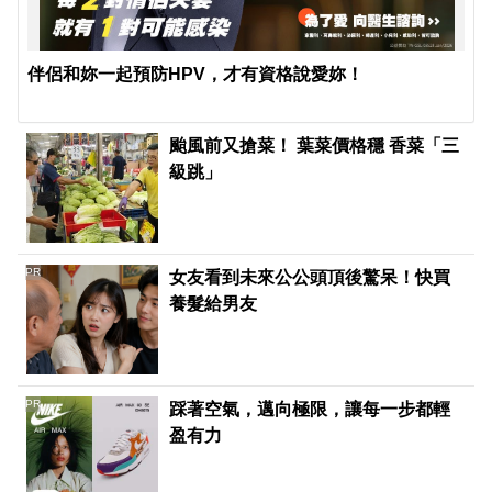
伴侶和妳一起預防HPV，才有資格說愛妳！
颱風前又搶菜！ 葉菜價格穩 香菜「三
級跳」
PR
女友看到未來公公頭頂後驚呆！快買
養髮給男友
PR
踩著空氣，邁向極限，讓每一步都輕
盈有力