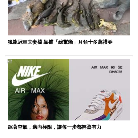
獵龍冠軍夫妻檔 靠捕「綠鬣蜥」月領十多萬禮券
PR
踩著空氣，邁向極限，讓每一步都輕盈有力