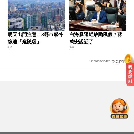
明天出門注意！3縣市紫外
白海豚逼近放颱風假？蔣
線達「危險級」
萬安說話了
8/5
8/6
Recommended by
快訊／欣陸（3703）宣布：今天下
午4點 召開重訊記者會
金牌員工轉投李多慧！剪輯師突暴
紅狂接20業配 Joeman 認：我也會
想離職
愛玩車／700匹馬力！奧斯頓馬丁
DB12 S登場