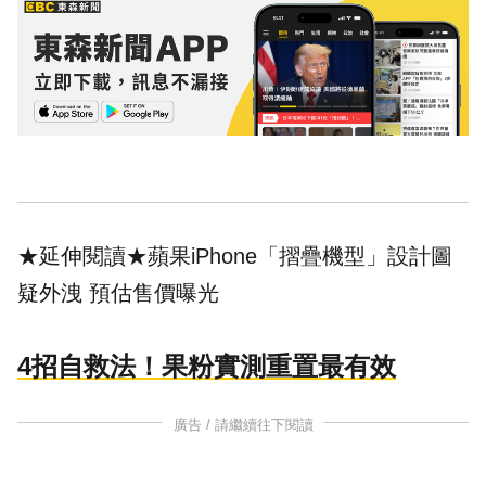
★延伸閱讀★
蘋果iPhone「摺疊機型」設計圖
疑外洩 預估售價曝光
4招自救法！果粉實測重置最有效
廣告 / 請繼續往下閱讀