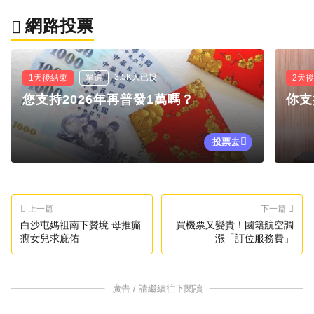
網路投票
3.5K人已投
1天後結束
單選
2天
您支持2026年再普發1萬嗎？
你支
投票去
上一篇
下一篇
白沙屯媽祖南下贊境 母推癲
買機票又變貴！國籍航空調
癇女兒求庇佑
漲「訂位服務費」
廣告 / 請繼續往下閱讀