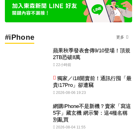
#iPhone
更多
蘋果秋季發表會傳9/10登場！頂規
2TB恐破8萬
22小時前
獨家／i18開賣前！通訊行囤「最
貴i17Pro」卻遭竊
2026-08-06 19:23
網購iPhone不是新機？賣家「寫這
5字」藏玄機 網示警：這4種名稱
別亂買
2026-08-04 11:55