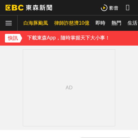
《理財達人秀》X 安聯投信免費講座報名中！搶先卡位 2027
白海豚颱風
下載東森App，隨時掌握天下大小事！
律師詐慈濟10億
即時
熱門
生活
白海豚颱風強襲日本！奄美逾3萬戶停電 沖繩5人受傷
快訊