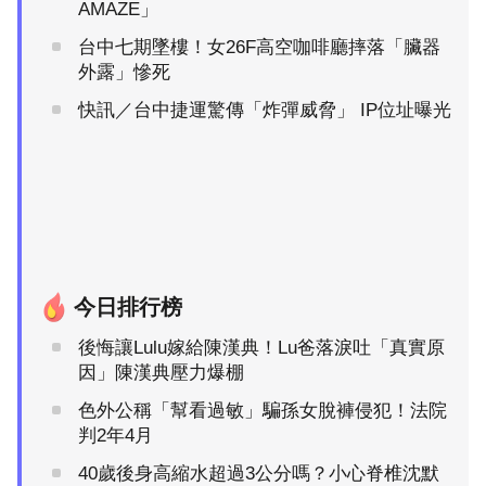
AMAZE」
台中七期墜樓！女26F高空咖啡廳摔落「臟器
外露」慘死
快訊／台中捷運驚傳「炸彈威脅」 IP位址曝光
今日排行榜
後悔讓Lulu嫁給陳漢典！Lu爸落淚吐「真實原
因」陳漢典壓力爆棚
色外公稱「幫看過敏」騙孫女脫褲侵犯！法院
判2年4月
40歲後身高縮水超過3公分嗎？小心脊椎沈默