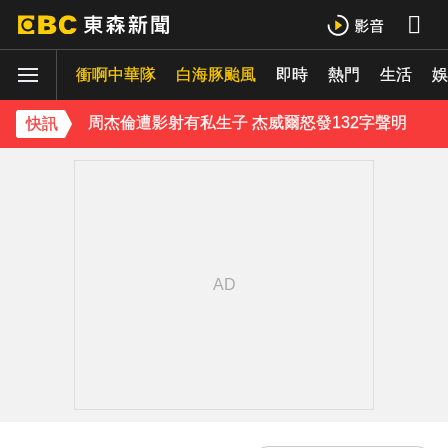
《理財達人秀》X 安聯投信免費講座報名中！搶先卡位 2027
衝啊中華隊
周杰倫遭影射有私生子 杰威爾怒發132字聲明
白海豚颱風
即時
熱門
生活
娛
曾號召反女權集會！36歲網紅陳屍住處 死因待查
快訊
下載東森App，隨時掌握天下大小事！
美國貝恩資本擬「砸205億收購貢茶」 估年底完成