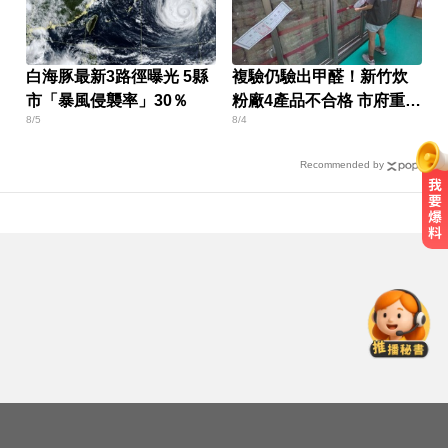
白海豚最新3路徑曝光 5縣
複驗仍驗出甲醛！新竹炊
市「暴風侵襲率」30％
粉廠4產品不合格 市府重罰
8/5
8/4
384萬元
Recommended by
更生人借錢遭拒 竟狠砍恩人老闆頸
部...二審仍判9年半
越動越年輕！銀髮族必學防跌運動
愛玩車／這Defender OCTA不僅猛
還很黑