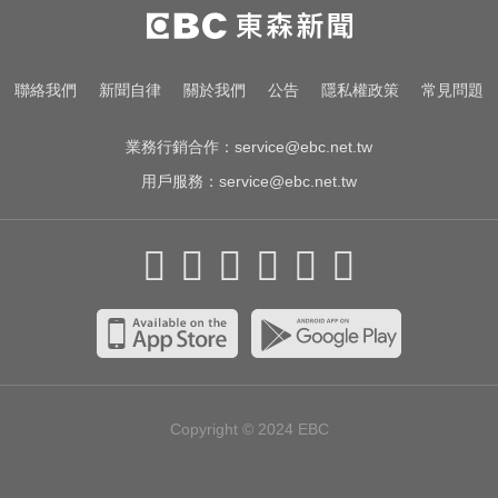
更生人借錢遭拒 竟狠砍恩人老闆頸
部...二審仍判9年半
聯絡我們
新聞自律
關於我們
公告
隱私權政策
常見問題
越動越年輕！銀髮族必學防跌運動
業務行銷合作：
service@ebc.net.tw
用戶服務：
service@ebc.net.tw
Copyright © 2024
EBC