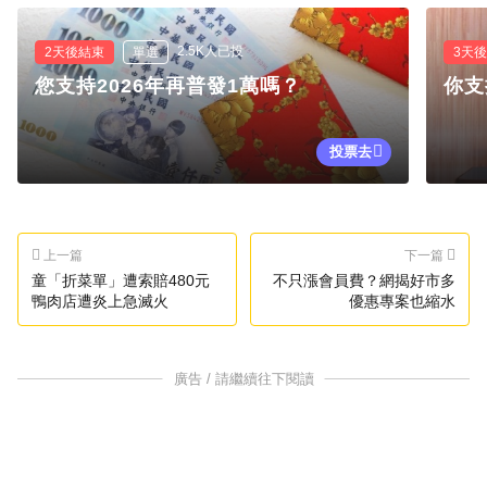
2.5K人已投
2天後結束
單選
3天
您支持2026年再普發1萬嗎？
你支
投票去
上一篇
下一篇
童「折菜單」遭索賠480元
不只漲會員費？網揭好市多
鴨肉店遭炎上急滅火
優惠專案也縮水
廣告 / 請繼續往下閱讀