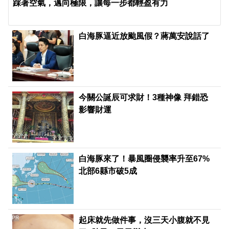
踩著空氣，邁向極限，讓每一步都輕盈有力
白海豚逼近放颱風假？蔣萬安說話了
今關公誕辰可求財！3種神像 拜錯恐
影響財運
白海豚來了！暴風圈侵襲率升至67%
北部6縣市破5成
PR
起床就先做件事，沒三天小腹就不見