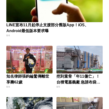
LINE宣布11月起停止支援部分舊版App！iOS、
Android最低版本要求曝
8/4
知名律師張鈞綸驚傳離世
挖到童骨「年11傷亡」！
享壽62歲
台積電嘉義廠 急請布袋戲
8/4
8/5
壓煞