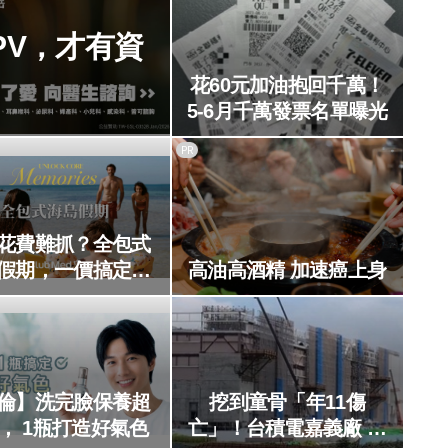
PV，才有資
！
花60元加油抱回千萬！
5-6月千萬發票名單曝光
PR
花費難抓？全包式
假期，一價搞定食
高油高酒精 加速癌上身
樂，省錢更省心！
倫】洗完臉保養超
挖到童骨「年11傷
， 1瓶打造好氣色
亡」！台積電嘉義廠 急