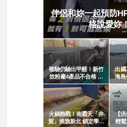
伴侶和妳一起預防H
格說愛妳
PR
複驗仍驗出甲醛！新竹
出國
炊粉廠4產品不合格 市
海島
府重罰384萬元
宿玩
PR
火鍋熱戰！南霸天「井
【汎
賀」插旗新北 鎖定學生
輕鬆