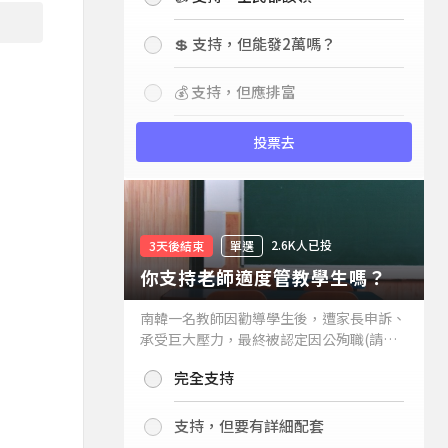
💲 支持，但能發2萬嗎？
💰 支持，但應排富
投票去
2.6K人已投
3天後結束
單選
你支持老師適度管教學生嗎？
南韓一名教師因勸導學生後，遭家長申訴、
承受巨大壓力，最終被認定因公殉職(請見
下列新聞)，引發外界關注教師教權。請問
完全支持
你支持老師適度管教學生嗎？
支持，但要有詳細配套