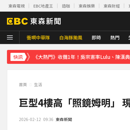
東森電視
EBC地產王
造咖
東森娛樂
東森財經
遭前夫割頸脅迫！「兇版李毓芬」陷養套殺慘賠
停更1個月全面復工！蔡阿嘎甩抄襲爭議「開
天后御用化妝師陳聆薇病逝！張韶涵返台送
衝啊中華隊
白海豚颱風
即時
熱門
《大熱門》收攤1年！吳宗憲率Lulu、陳漢
快訊
下載東森App，隨時掌握天下大小事！
《理財達人秀》X 安聯投信免費講座報名中！搶
首頁
生活
巨型4樓高「照鏡姆明」 
2026-02-12
09:36
東森新聞