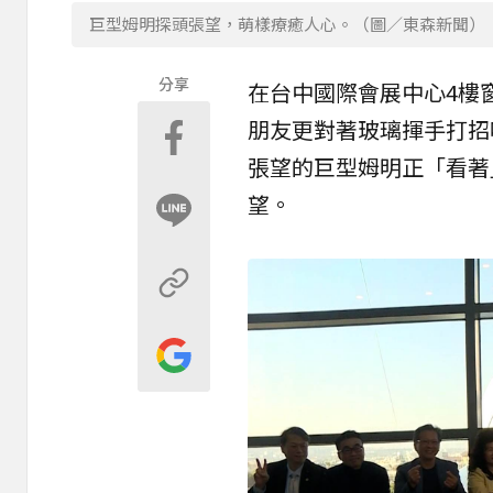
巨型姆明探頭張望，萌樣療癒人心。（圖／東森新聞）
分享
在
台中國際會展中心
4樓
朋友更對著玻璃揮手打招
張望的巨型
姆明
正「看著
望。