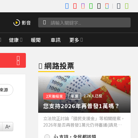
健康
暖聞
車訊
更多
網路投票
好來源
2.7K人已投
2天後結束
單選
您支持2026年再普發1萬嗎？
立法院正討論「國民支援金」等相關提案，
2026年是否再普發1萬元仍待審議(請見下
方新聞)。如果2026年再普發1萬元，你支
👍 支持，全民都該領
持嗎？