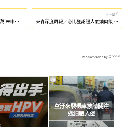
下一篇
萬 未申報
東森深度周報／必比登認證人氣爌肉飯 陶
鍋燉煮60年不變
Recommended by
PR
空汙來襲機車族請關注
癌細胞入侵