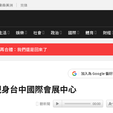
東森美洲
简体
2000萬 2度遇感情詐騙
13分鐘前
拍新企劃」二伯IG也更新
36分鐘前
別首發聲：依舊無法相信
生活
娛樂
社會
政治
國際
體育
財經
典再合體：我們還是回來了
先卡位 2027
加入為 Google 偏
現身台中國際會展中心
聽新聞
00:00