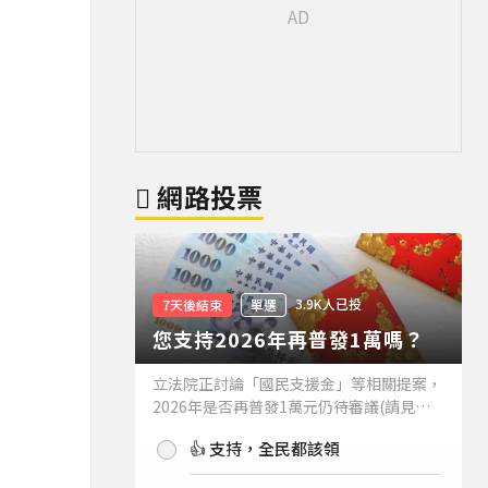
網路投票
3.9K人已投
7天後結束
單選
您支持2026年再普發1萬嗎？
立法院正討論「國民支援金」等相關提案，
2026年是否再普發1萬元仍待審議(請見下
方新聞)。如果2026年再普發1萬元，你支
👍 支持，全民都該領
持嗎？