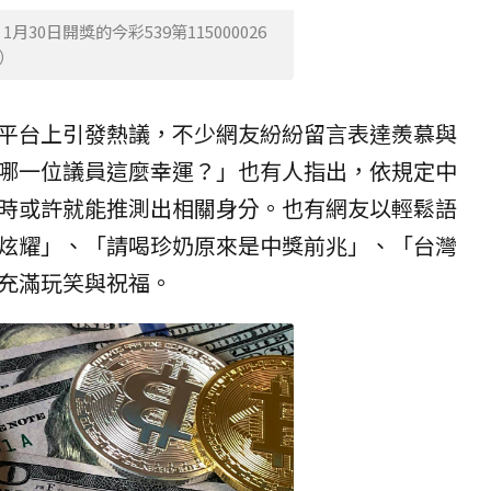
30日開獎的今彩539第115000026
y）
平台上引發熱議，不少網友紛紛留言表達羨慕與
哪一位議員這麼幸運？」也有人指出，依規定中
時或許就能推測出相關身分。也有網友以輕鬆語
炫耀」、「請喝珍奶原來是中獎前兆」、「台灣
充滿玩笑與祝福。