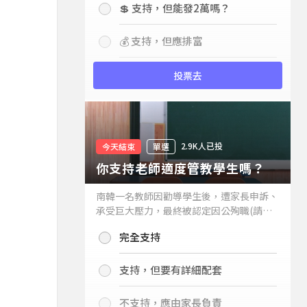
💲 支持，但能發2萬嗎？
💰 支持，但應排富
投票去
2.9K人已投
今天結束
單選
你支持老師適度管教學生嗎？
南韓一名教師因勸導學生後，遭家長申訴、
承受巨大壓力，最終被認定因公殉職(請見
下列新聞)，引發外界關注教師教權。請問
完全支持
你支持老師適度管教學生嗎？
支持，但要有詳細配套
不支持，應由家長負責