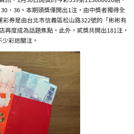
9、30、36。本期頭獎僅開出1注，由中獎者獨得全
運彩券是由台北市信義區松山路322號的「彬彬有
店再度成為話題焦點。此外，貳獎共開出181注，
不少彩迷關注。