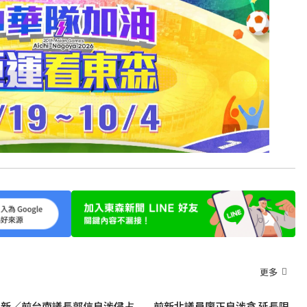
更多
新／前台南議長郭信良涉侵占
前新北議員廖正良涉貪 延長限