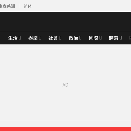
東森美洲
简体
生活
娛樂
社會
政治
國際
體育
市宣布了」
12分鐘前
課
36分鐘前
砌牆防颱」
48分鐘前
先卡位 2027