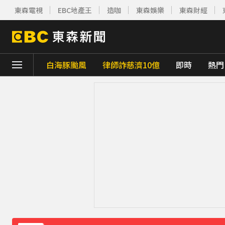
東森電視
EBC地產王
造咖
東森娛樂
東森財經
白海豚颱風
律師詐慈濟10億
即時
熱門
下載東森App，隨時掌握天下大小事！
白海豚逼近！9縣市風雨達停班課標準「1縣
快訊／白海豚逼近！連江縣宣布明天停班停
獨家／尖石山區間歇性大雨 店家提前打烊「
《理財達人秀》X 安聯投信免費講座報名中！搶