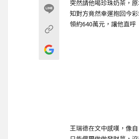
突然請他喝
珍珠奶茶
，原
知對方竟然幸運抱回
今彩
領約640萬元，讓他直
王瑞德在文中感嘆，像自
只能偶爾做做發財夢，沒