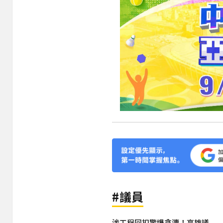
#議員
涉工程回扣驚爆貪瀆！高雄議