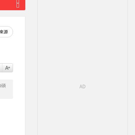
好來源
9頭