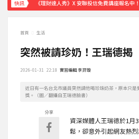
下載東森App，隨時掌握天下大小事！
快訊
白海豚逼近！9縣市風雨達停班課標準「1縣
首頁
生活
突然被請珍奶！王瑞德揭「
2026-01-31
22:18
實習編輯 李羿璇
近日有一名台北市議員突然請他喝珍珠奶茶，原本只是覺
獎。（圖／翻攝自王瑞德臉書）
分享
資深媒體人王瑞德於1月
鬆，卻意外引起網友熱烈