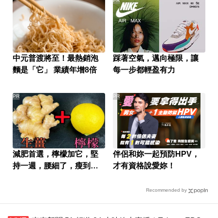
PR
中元普渡將至！最熱銷泡
踩著空氣，邁向極限，讓
麵是「它」 業績年增8倍
每一步都輕盈有力
PR
PR
減肥首選，檸檬加它，堅
伴侶和妳一起預防HPV，
持一週，腰細了，瘦到你
才有資格說愛妳！
懷疑人生
Recommended by