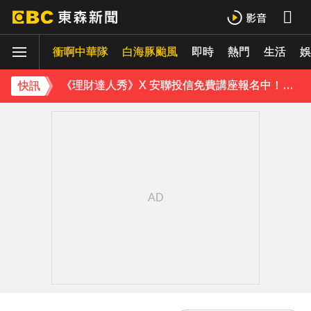
《理財達人秀》X 安聯投信免費講座報名中！搶先卡位 2027
衝啊中華隊
下載東森App，隨時掌握天下大小事！
白海豚颱風
即時
熱門
生活
娛
《理財達人秀》X 安聯投信免費講座報名中！搶先卡位 2027
快訊