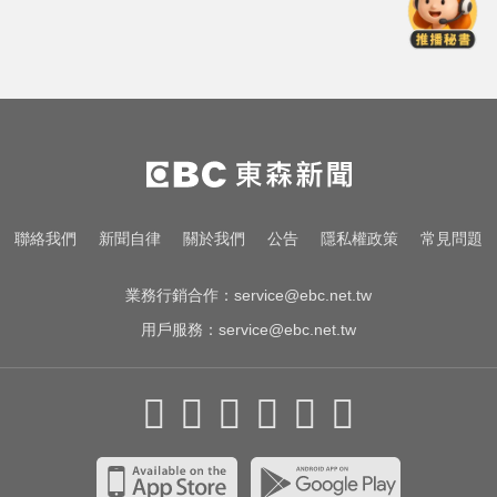
漢光首日共機大舉逼近！偵獲14架
共機、9艘共艦
兩大外送平台：城鎮韌性演習區域
暫停配送服務
愛玩車／奧迪最省電新作 A2 e-tron
秋季登場
漢光首日共機大舉逼近！偵獲14架
聯絡我們
新聞自律
關於我們
公告
隱私權政策
常見問題
共機、9艘共艦
業務行銷合作：
service@ebc.net.tw
用戶服務：
service@ebc.net.tw