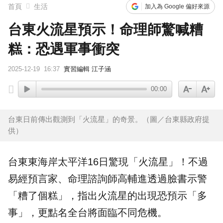
首頁
生活
加入為 Google 偏好來源
台東火流星預示！命理師驚喊糟
糕：恐遇軍事衝突
2025-12-19
16:37
實習編輯 江子涵
00:00
台東日前傳出觀測到「火流星」的奇景。（圖／台東縣政府提
供）
台東
東海岸太平洋16日驚現「
火流星
」！不過
易經預言家、
命理
諮詢師
高輔進
透過臉書示警
「糟了個糕」，指出火流星的出現恐預示「多
事」，更點名全台將面臨不同危機。