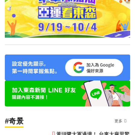
#奇景
更多
黃頭鷺大軍過境！ 台東太麻里驚