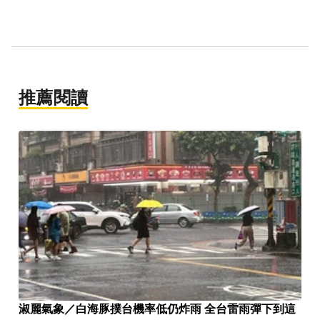
推薦閱讀
淑麗氣象／白海豚撲台機率低仍炸雨 全台雷雨彈下到這