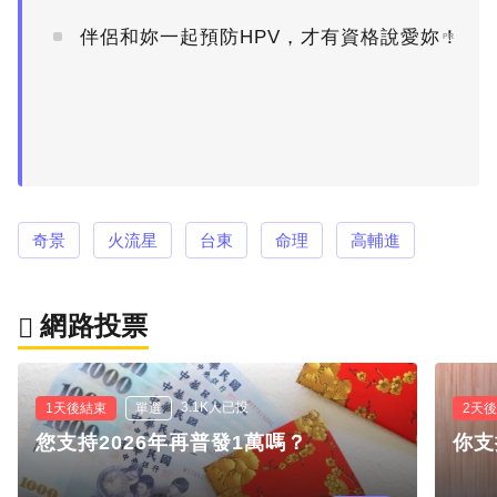
伴侶和妳一起預防HPV，才有資格說愛妳！
PR
奇景
火流星
台東
命理
高輔進
網路投票
3.1K人已投
1天後結束
單選
2天
您支持2026年再普發1萬嗎？
你支