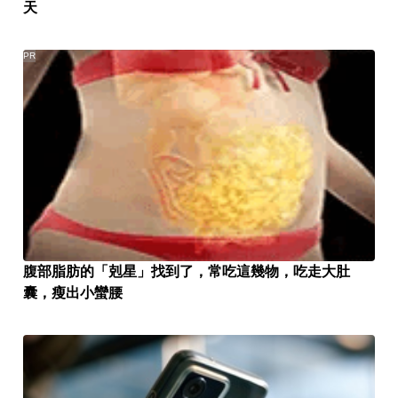
天
PR
腹部脂肪的「剋星」找到了，常吃這幾物，吃走大肚
囊，瘦出小蠻腰