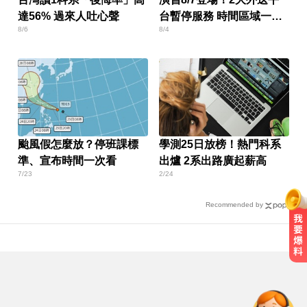
達56% 過來人吐心聲
台暫停服務 時間區域一次
8/6
8/4
看
颱風假怎麼放？停班課標
學測25日放榜！熱門科系
準、宣布時間一次看
出爐 2系出路廣起薪高
7/23
2/24
Recommended by
愛玩車／奧迪最省電新作 A2 e-tron
秋季登場