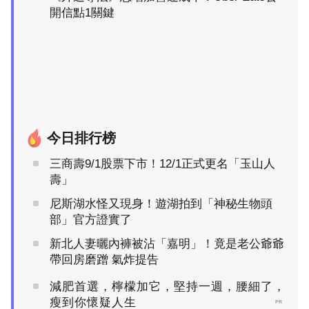
開信點1關鍵
今日排行榜
三商壽9/1股票下市！12/1正式更名「玉山人
壽」
尼斯湖水怪又現身！遊湖拍到「神秘生物頭
部」官方證實了
新北人妻曬內褲被沾「嘉明」！竟是老公爺爺
帶回房磨蹭 氣炸提告
減肥首選，檸檬加它，堅持一週，腰細了，
瘦到你懷疑人生
PR