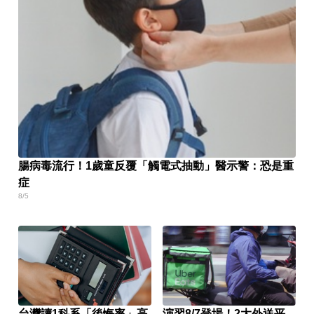
腸病毒流行！1歲童反覆「觸電式抽動」醫示警：恐是重
症
8/5
台灣讀1科系「後悔率」高
演習8/7登場！2大外送平