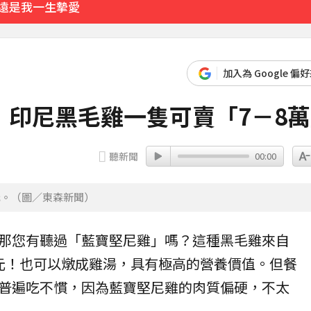
永遠是我一生摯愛
離世」女兒悲痛證實
加入為 Google 偏
23分鐘前
！印尼黑毛雞一隻可賣「7－8
聽新聞
00:00
元。（圖／東森新聞）
那您有聽過「
藍寶堅尼雞
」嗎？這種黑毛雞來自
元！也可以燉成
雞湯
，具有極高的營養價值。但餐
普遍吃不慣，因為藍寶堅尼雞的肉質偏硬，不太