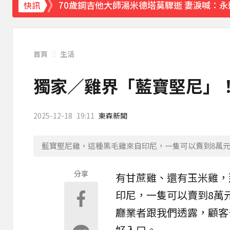
70歲鋼吉他大師湯米德塔莫驟逝 妻淚喊：
快訊
下載東森App，隨時掌握天下大小事！
破解無數養生迷思！林慶順教授「4月意外
首頁
生活
獨家／雞界「藍寶堅尼」
2025-12-18
19:11
東森新聞
藍寶堅尼雞，這種黑毛雞來自印尼，一隻可以賣到8萬
分享
有
甘蔗雞
、還有玉米雞，
印尼
，一隻可以賣到8萬
廳業者跟我們透露，顧客
好入口。