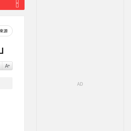
好來源
萬」