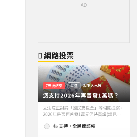
網路投票
3.7K人已投
7天後結束
單選
您支持2026年再普發1萬嗎？
立法院正討論「國民支援金」等相關提案，
2026年是否再普發1萬元仍待審議(請見下
方新聞)。如果2026年再普發1萬元，你支
👍 支持，全民都該領
持嗎？