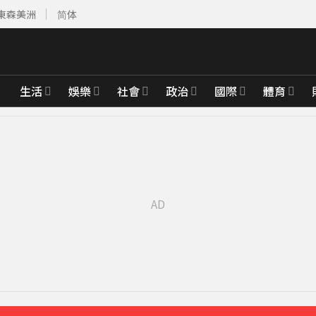
東森美洲
简体
生活
娛樂
社會
政治
國際
體育
離世」女兒悲痛證實
23分鐘前
「巨大三角形」
36分鐘前
先卡位 2027