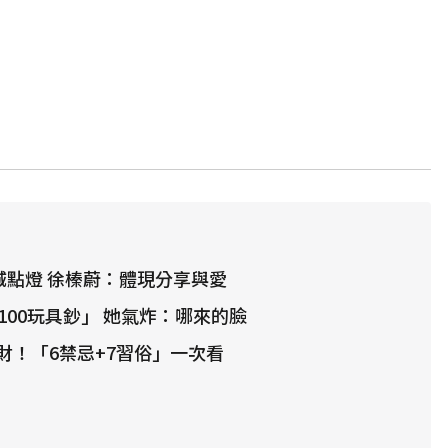
城點燈 徐榛蔚：體現分享與愛
100玩具鈔」 她氣炸：哪來的臉
財！「6禁忌+7習俗」一次看