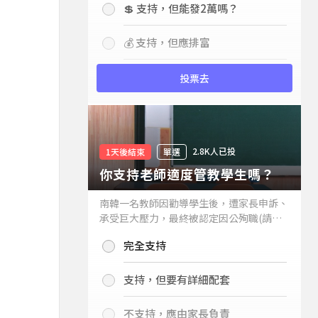
💲 支持，但能發2萬嗎？
💰 支持，但應排富
投票去
2.8K人已投
1天後結束
單選
你支持老師適度管教學生嗎？
南韓一名教師因勸導學生後，遭家長申訴、
承受巨大壓力，最終被認定因公殉職(請見
下列新聞)，引發外界關注教師教權。請問
完全支持
你支持老師適度管教學生嗎？
支持，但要有詳細配套
不支持，應由家長負責