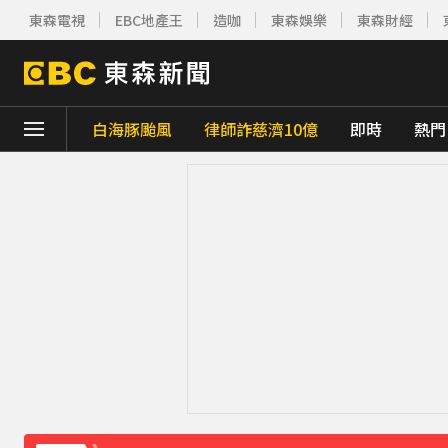
東森電視
EBC地產王
造咖
東森娛樂
東森財經
白海豚颱風
律師詐慈濟10億
即時
熱門
下載東森App，隨時掌握天下大小事！
破解無數養生迷思！林慶順教授「4月意外
五角大廈再公開UFO檔案 飛官阿富汗驚見
《理財達人秀》X 安聯投信免費講座報名中！搶