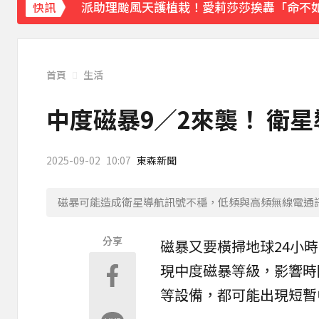
派助理颱風天護植栽！愛莉莎莎挨轟「命不
快訊
首頁
生活
中度磁暴9／2來襲！ 衛
2025-09-02
10:07
東森新聞
磁暴可能造成衛星導航訊號不穩，低頻與高頻無線電通
分享
磁暴
又要橫掃地球24小
現中度磁暴等級，影響時
等設備，都可能出現短暫