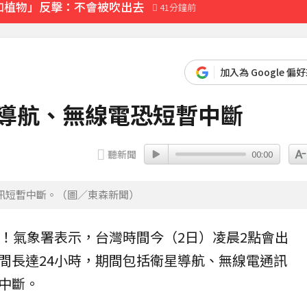
如植物」反擊：不會被吹出去
41分鐘前
加入為 Google 偏
星導航、無線電恐短暫中斷
聽新聞
00:00
訊短暫中斷。（圖／東森新聞）
時！
氣象署
表示，台灣時間今（2日）凌晨2點會出
間長達24小時，期間包括衛星導航、
無線電
通訊
中斷。