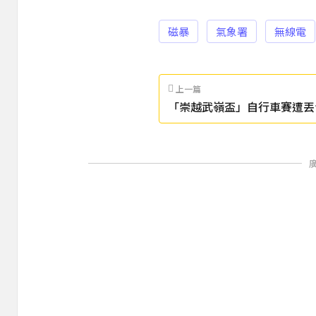
磁暴
氣象署
無線電
上一篇
「崇越武嶺盃」自行車賽遭丟
等2小時接駁車