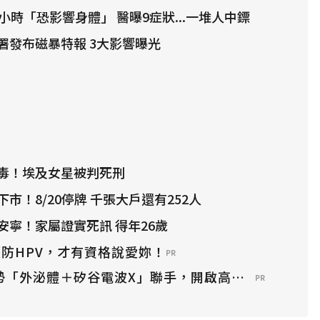
小時「恐影響身體」 醫曝9症狀...一堆人中鏢
署發布磁暴特報 3大影響曝光
毒！埃及女星被判死刑
市！8/20停牌 千張大戶還有252人
安寧！家屬證實死訊 得年26歲
防HPV，才有資格說愛妳！
PR
趨勢「外泌體＋矽谷電波X」聯手，開啟高階養膚新世代
PR