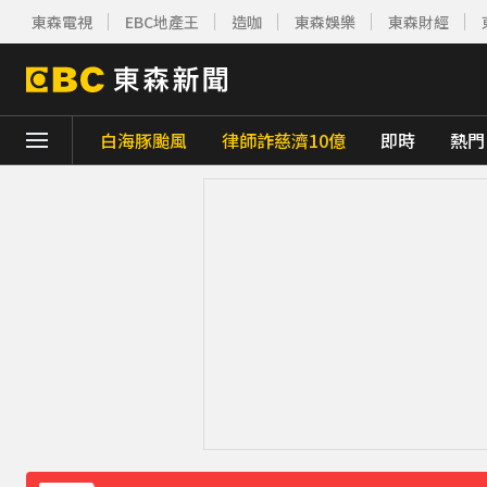
東森電視
EBC地產王
造咖
東森娛樂
東森財經
白海豚颱風
律師詐慈濟10億
即時
熱門
下載東森App，隨時掌握天下大小事！
派助理颱風天護植栽！愛莉莎莎挨轟「命不
小24歲女友背景遭起底！姜厚任12點聲明
王子不倫粿粿判賠百萬！神隱9月「二度發
下載東森App，隨時掌握天下大小事！