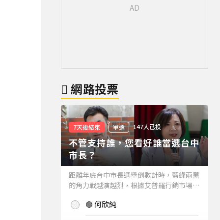
網路投票
147人已投
7天後結束
單選
不管支持誰，您看好誰當選台中
市長？
距離年底台中市長選舉倒數計時，藍綠兩黨
的角力戰越演越烈，根據艾普羅行銷市場研
究公司進行的最新台中市長民調結果也出爐
🟢 何欣純
(詳情請見下方新聞)。而不管支持誰，您看
好誰當選台中市長？