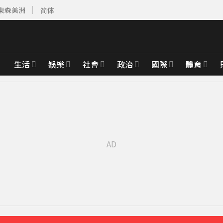
東森美洲
简体
生活
娛樂
社會
政治
國際
體育
如植物」反擊：不會被吹出去
41分鐘前
「駁小三傳聞」：你在講三小？
聲」：行過死陰的幽谷