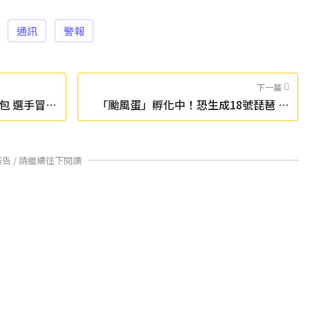
通訊
警報
下一篇
包 選手冒雨
「颱風蛋」孵化中！恐生成18號琵琶 路
徑預測曝光
廣告 / 請繼續往下閱讀