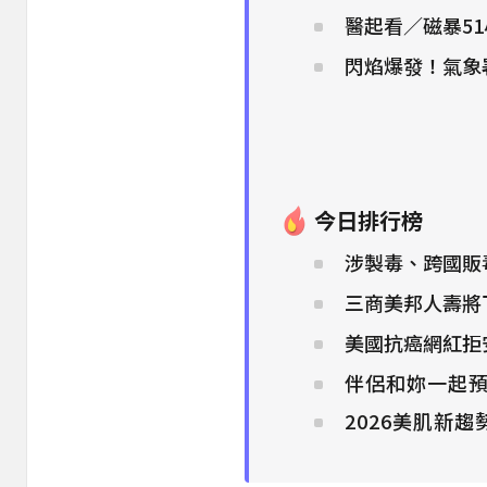
醫起看／磁暴51
閃焰爆發！氣象
今日排行榜
涉製毒、跨國販
三商美邦人壽將下
美國抗癌網紅拒
伴侶和妳一起預
2026美肌新