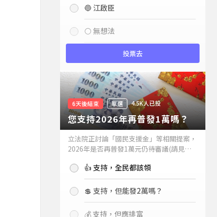
🔵 江啟臣
⚪ 無想法
投票去
4.5K人已投
6天後結束
單選
您支持2026年再普發1萬嗎？
立法院正討論「國民支援金」等相關提案，
2026年是否再普發1萬元仍待審議(請見下
方新聞)。如果2026年再普發1萬元，你支
👍 支持，全民都該領
持嗎？
💲 支持，但能發2萬嗎？
💰 支持，但應排富