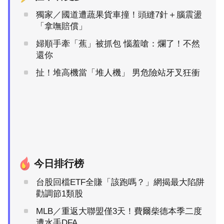
獨家／國道遭蔬果貨車撞！頭縫7針＋腦震盪
「拿嘸賠償」
婦順手牽「蕉」被抓包 惱羞嗆：爛了！不然
還你
扯！堆高機當「堆人機」 男危險站牙叉狂衝
今日排行榜
台股回檔ETF全賺「該跑嗎？」網揭最大陷阱
勸調節1類股
MLB／重返大聯盟僅3天！費爾柴德本季二度
遭水手DFA