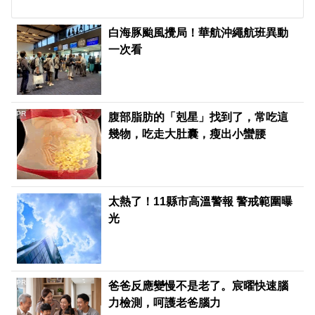
白海豚颱風攪局！華航沖繩航班異動
一次看
PR
腹部脂肪的「剋星」找到了，常吃這
幾物，吃走大肚囊，瘦出小蠻腰
太熱了！11縣市高溫警報 警戒範圍曝
光
PR
爸爸反應變慢不是老了。宸曜快速腦
力檢測，呵護老爸腦力