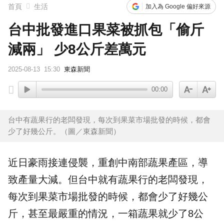
首頁
生活
加入為 Google 偏好來源
台中批發進口果菜被抓包「偷斤
減兩」 少8公斤差萬元
2025-08-13
15:30
東森新聞
00:00
台中有蔬果行的老闆發現，每次到果菜市場批發的時候，都會
少了好幾公斤。（圖／東森新聞）
近日豪雨接連侵襲，重創中南部
蔬果
產區，導
致產量大減。但
台中
就有蔬果行的老闆發現，
每次到
果菜市場
批發
的時候，都會少了好幾公
斤，甚至最嚴重的情況，一箱蔬果就少了8公