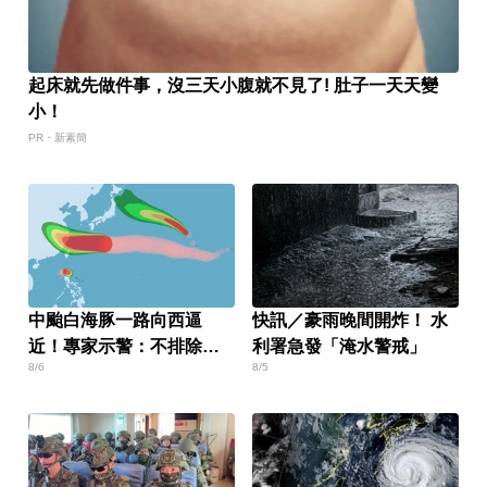
起床就先做件事，沒三天小腹就不見了! 肚子一天天變
小！
PR・新素簡
中颱白海豚一路向西逼
快訊／豪雨晚間開炸！ 水
近！專家示警：不排除發
利署急發「淹水警戒」
8/6
8/5
陸警