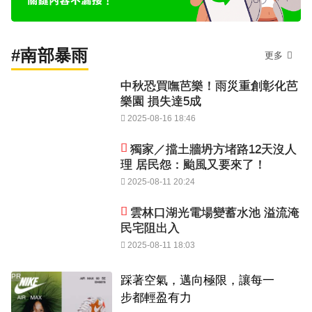
#南部暴雨
更多
中秋恐買嘸芭樂！雨災重創彰化芭
樂園 損失達5成
2025-08-16 18:46
獨家／擋土牆坍方堵路12天沒人
理 居民怨：颱風又要來了！
2025-08-11 20:24
雲林口湖光電場變蓄水池 溢流淹
民宅阻出入
2025-08-11 18:03
PR
踩著空氣，邁向極限，讓每一
步都輕盈有力