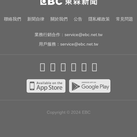
出惡狼 連轟2槍復仇
疑追星遭網暴！女網紅情緒崩潰 直
聯絡我們
新聞自律
關於我們
公告
隱私權政策
常見問題
播中輕生
業務行銷合作：
service@ebc.net.tw
用戶服務：
service@ebc.net.tw
Copyright © 2024
EBC