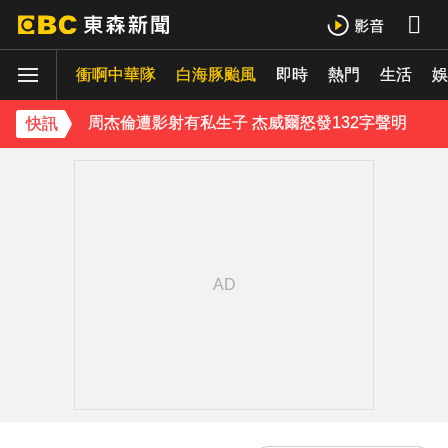
《理財達人秀》X 安聯投信免費講座報名中！搶先卡位 2027
衝啊中華隊
周杰倫遭影射有私生子 杰威爾怒發132字聲明
白海豚颱風
即時
熱門
生活
娛
曾號召反女權集會！36歲網紅陳屍住處 死因待查
快訊
下載東森App，隨時掌握天下大小事！
美國貝恩資本擬「砸205億收購貢茶」 估年底完成