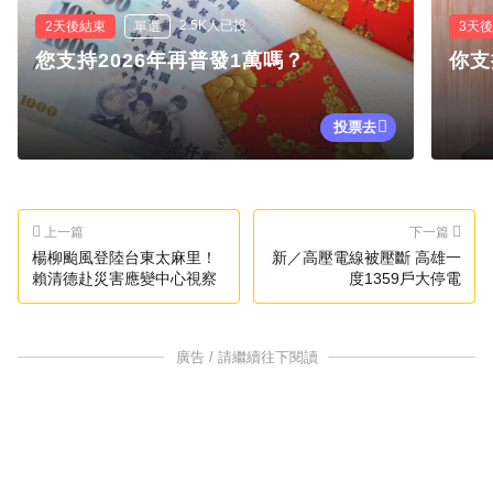
2.5K人已投
2天後結束
單選
3天
您支持2026年再普發1萬嗎？
你支
投票去
上一篇
下一篇
楊柳颱風登陸台東太麻里！
新／高壓電線被壓斷 高雄一
賴清德赴災害應變中心視察
度1359戶大停電
廣告 / 請繼續往下閱讀