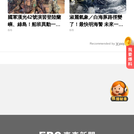
國軍漢光42號演習登陸蘭
淑麗氣象／白海豚路徑變
嶼、綠島！船班異動一次
了！最快明海警 未來一週
8/6
8/6
看
降雨熱區曝
Recommended by
不捨女兒遭侵犯！美國老爸設局釣
出惡狼 連轟2槍復仇
疑追星遭網暴！女網紅情緒崩潰 直
播中輕生
越動越年輕！銀髮族必學防跌運動
不捨女兒遭侵犯！美國老爸設局釣