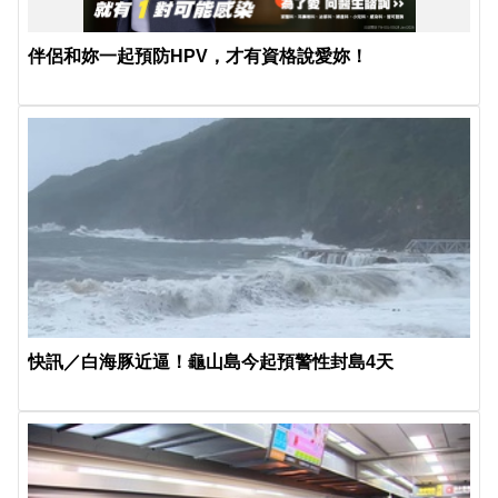
伴侶和妳一起預防HPV，才有資格說愛妳！
快訊／白海豚近逼！龜山島今起預警性封島4天