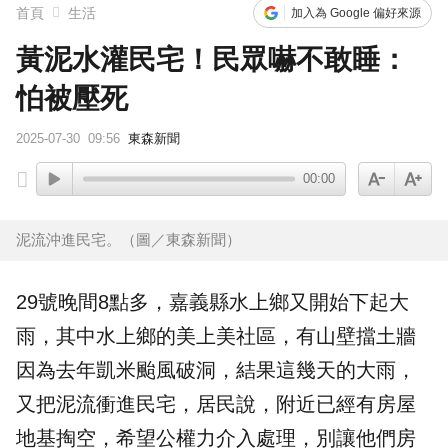
首頁
生活
加入為 Google 偏好來源
黃泥水灌民宅！民眾嚇不敢睡：
怕被壓死
2025-07-30
09:56
東森新聞
00:00
泥流沖進民宅。（圖／東森新聞）
29號晚間8點多，嘉義縣水上鄉又開始下起大
雨，其中水上鄉的美上美社區，有山壁擋土牆
因為去年凱米颱風破洞，結果這幾天的大雨，
又把
泥流
衝進民宅，居民說，附近已經有房屋
地基
掏空，希望公權力介入處理，別讓他們房