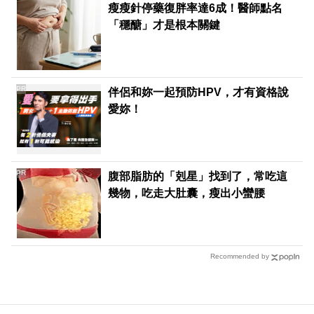
瘦瘦針停藥復胖率達6成！醫師點名
「穩醣」才是根本關鍵
PR
伴侶和妳一起預防HPV，才有資格說
愛妳！
PR
腹部脂肪的「剋星」找到了，常吃這
幾物，吃走大肚囊，瘦出小蠻腰
Recommended by