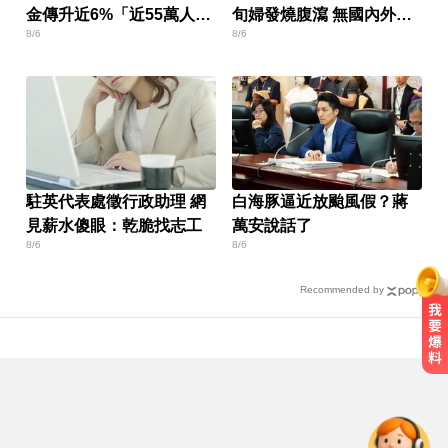
金傳升近6%「近55萬人受
旬婦發燒腹瀉 無國內外旅
8/6
8/6
惠」
遊史
駐英代表處徵行政助理 網
白海豚逼近放颱風假？蔣
見薪水傻眼：乾脆找志工
萬安說話了
8/6
8/6
Recommended by
8月ETF除息潮來了！ 14檔「配息率
逾10%」一次看
環法女子自行車賽爆「胸罩作