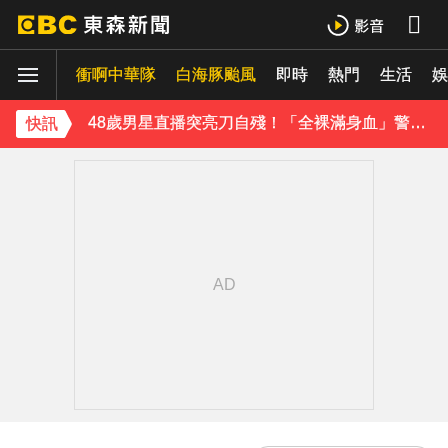
《理財達人秀》X 安聯投信免費講座報名中！搶先卡位 2027
衝啊中華隊
白海豚颱風
即時
熱門
生活
娛
48歲男星直播突亮刀自殘！「全裸滿身血」警急破門 家屬發聲曝現況
遭前夫割頸脅迫！「兇版李毓芬」陷養套殺慘賠2000萬 2度遇感情詐騙
快訊
停更1個月全面復工！蔡阿嘎甩抄襲爭議「開拍新企劃」二伯IG也更新
下載東森App，隨時掌握天下大小事！
新北割頸案近3年！受害少年姓名解禁公開 父心碎發聲