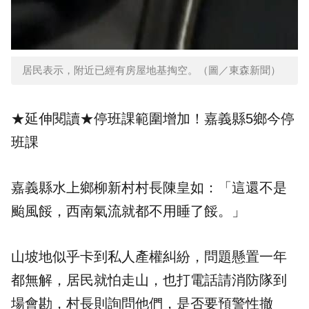
居民表示，附近已經有房屋地基掏空。（圖／東森新聞）
★延伸閱讀★
停班課範圍增加！嘉義縣5鄉今停
班課
嘉義縣水上鄉柳新村村長陳皇如：「這還不是
颱風餒，
西南氣流
就都不用睡了餒。」
山坡地似乎卡到私人產權糾紛，問題懸置一年
都無解，居民就怕走山，也打電話請消防隊到
場會勘，村長則詢問他們，是否要預警性撤