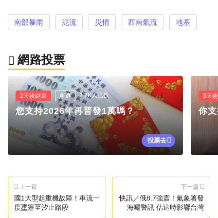
南部暴雨
泥流
災情
西南氣流
地基
網路投票
2.7K人已投
2天後結束
單選
3天
您支持2026年再普發1萬嗎？
你支
投票去
上一篇
下一篇
國1大型起重機故障！車流一
快訊／俄8.7強震！氣象署發
度壅塞至汐止路段
海嘯警訊 估這時影響台灣