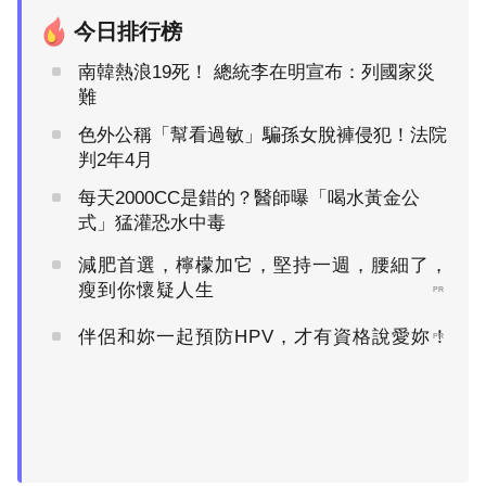
今日排行榜
南韓熱浪19死！ 總統李在明宣布：列國家災
難
色外公稱「幫看過敏」騙孫女脫褲侵犯！法院
判2年4月
每天2000CC是錯的？醫師曝「喝水黃金公
式」猛灌恐水中毒
減肥首選，檸檬加它，堅持一週，腰細了，
瘦到你懷疑人生
PR
伴侶和妳一起預防HPV，才有資格說愛妳！
PR