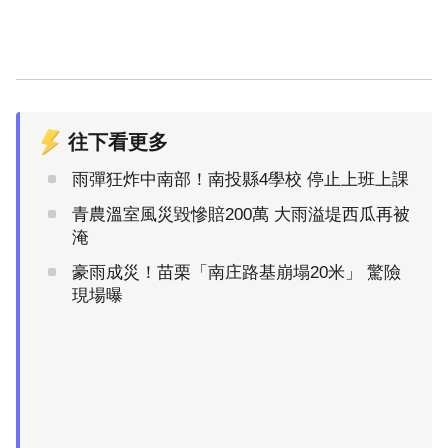
往下看更多
雨彈狂炸中南部！南投縣4學校 停止上班上課
青農溫室風災毀慘賠200萬 大雨溢堤西瓜再被
淹
豪雨成災！苗栗「南庄路基崩塌20米」 驚險
現場曝