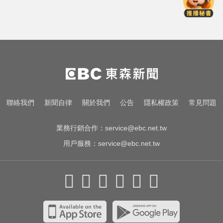
弊」！官方急出手
TPBL／官宣確定了！林庭謙重磅加
盟臺北台新戰神
8月ETF除息潮來了！ 14檔「配息率
逾10%」一次看
環法女子自行車賽爆「胸罩作
聯絡我們
新聞自律
關於我們
公告
隱私權政策
常見問題
弊」！官方急出手
業務行銷合作：
service@ebc.net.tw
用戶服務：
service@ebc.net.tw