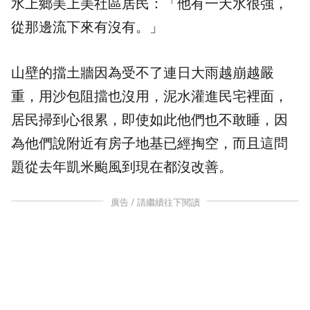
水上鄉美上美社區居民：「他有一天水很強，
從那邊流下來有沒有。」
山壁的擋土牆因為受不了連日大雨越崩越嚴
重，用沙包阻擋也沒用，泥水灌進民宅裡面，
居民掃到心很累，即使如此他們也不敢睡，因
為他們說附近有房子地基已經掏空，而且這問
題從去年凱米颱風到現在都沒改善。
廣告 / 請繼續往下閱讀