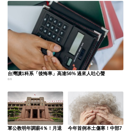
台灣讀1科系「後悔率」高達56% 過來人吐心聲
8/6
軍公教明年調薪4％！月退
今年首例本土傷寒！中部7