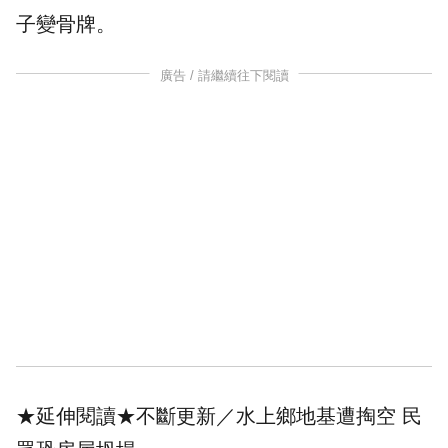
子變骨牌。
廣告 / 請繼續往下閱讀
★延伸閱讀★
不斷更新／水上鄉地基遭掏空 民