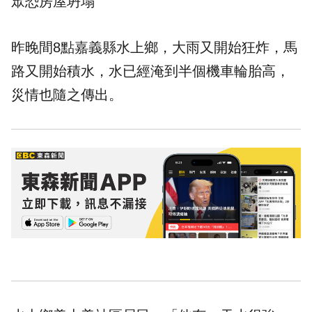
眾恐房屋坍塌
昨晚間8點嘉義縣水上鄉，大雨又開始狂炸，馬
路又開始積水，水已經淹到半個機車輪胎高，
災情
也隨之傳出。