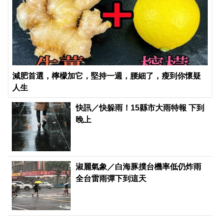
減肥首選，檸檬加它，堅持一週，腰細了，瘦到你懷疑
人生
快訊／快躲雨！15縣市大雨特報 下到
晚上
淑麗氣象／白海豚撲台機率低仍炸雨
全台雷雨彈下到這天