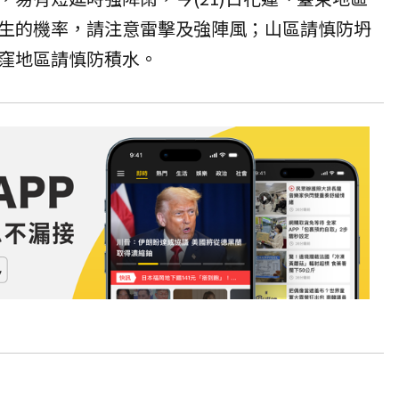
生的機率，請注意
雷擊
及
強陣風
；山區請慎防坍
窪地區請慎防積水。