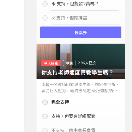
💲 支持，但能發2萬嗎？
💰 支持，但應排富
投票去
2.9K人已投
今天結束
單選
你支持老師適度管教學生嗎？
南韓一名教師因勸導學生後，遭家長申訴、
承受巨大壓力，最終被認定因公殉職(請見
下列新聞)，引發外界關注教師教權。請問
完全支持
你支持老師適度管教學生嗎？
支持，但要有詳細配套
不支持，應由家長負責