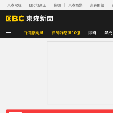
東森電視
EBC地產王
造咖
東森娛樂
東森財經
白海豚颱風
律師詐慈濟10億
即時
熱門
下載東森App，隨時掌握天下大小事！
《理財達人秀》X 安聯投信免費講座報名中！搶
下載東森App，隨時掌握天下大小事！