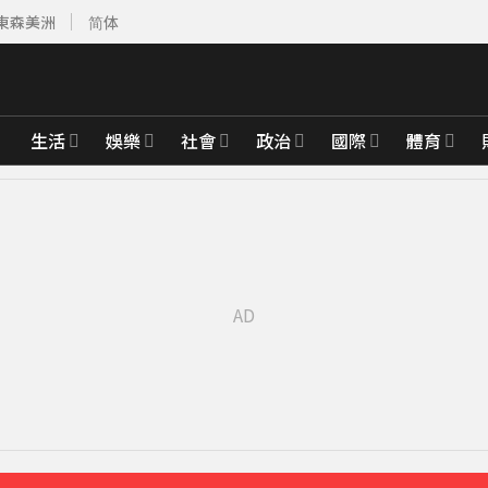
東森美洲
简体
生活
娛樂
社會
政治
國際
體育
先卡位 2027