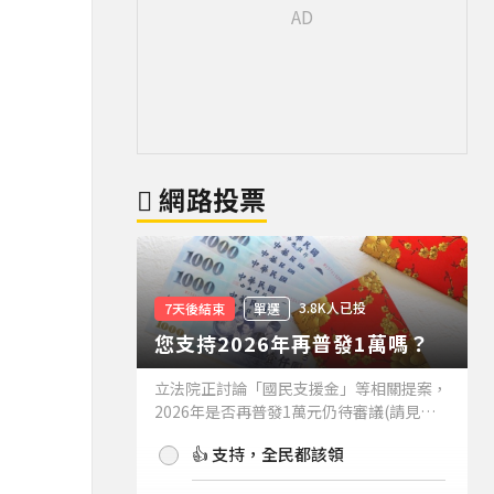
網路投票
3.8K人已投
7天後結束
單選
您支持2026年再普發1萬嗎？
立法院正討論「國民支援金」等相關提案，
2026年是否再普發1萬元仍待審議(請見下
方新聞)。如果2026年再普發1萬元，你支
👍 支持，全民都該領
持嗎？