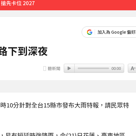
先卡位 2027
加入為 Google 偏
一路下到深夜
聽新聞
00:00
1時10分針對全台15縣市發布
大雨特報
，請民眾特
，易有短延時強降雨，今(21)日花蓮、臺東地區