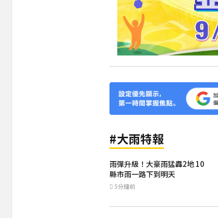
#大雨特報
雨彈升級！大豪雨猛轟2地 10
縣市雨一路下到明天
5分鐘前