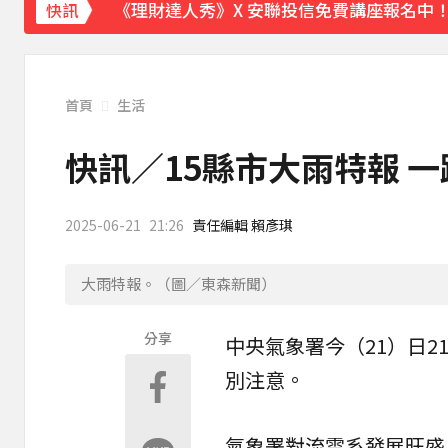
《理財達人秀》X 安聯投信免費講座報名中！搶
快訊
首頁
生活
快訊／15縣市大雨特報 
2025-06-21
21:26
責任編輯 賴彥琪
大雨特報。（圖／東森新聞）
分享
中央
氣象署
今（21）日2
別注意。
氣象署
對流
雲系發展旺盛