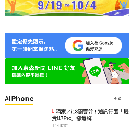
#iPhone
更多
獨家／i18開賣前！通訊行囤「最
貴i17Pro」卻遭竊
1小時前