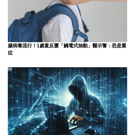
腸病毒流行！1歲童反覆「觸電式抽動」醫示警：恐是重
症
PR