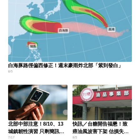
白海豚路徑偏西修正！週末豪雨炸北部「紫到發白」
8/5
北部中部注意！8/10、13
快訊／台糖開告福懋！致
城鎮韌性演習 只剩簡訊通
癌油風波害下架 估損失
7/17
8/5
話可用
2.43億