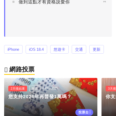
做到這點才有資格說愛你
PR
iPhone
iOS 18.4
悠遊卡
交通
更新
網路投票
2.9K人已投
2天後結束
單選
3天
您支持2026年再普發1萬嗎？
你支
投票去