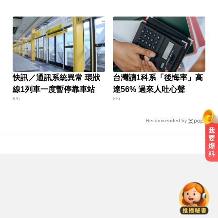
快訊／通訊系統異常 環狀
台灣讀1科系「後悔率」高
線1列車一度暫停靠車站
達56% 過來人吐心聲
8/6
8/6
Recommended by
快訊／日本又地震！九州規模5.1極
淺層地震 最大震度4級
漢光首日共機大舉逼近！偵獲14架
共機、9艘共艦