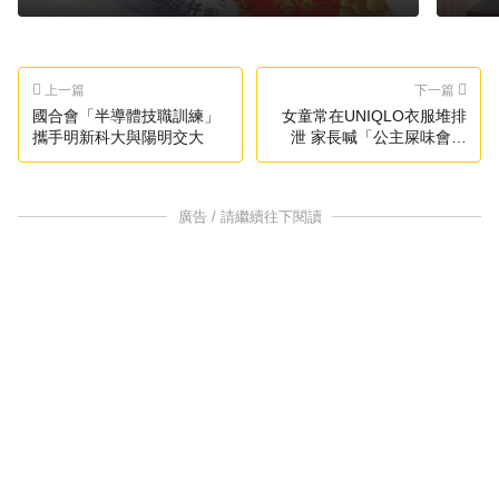
上一篇
下一篇
國合會「半導體技職訓練」
女童常在UNIQLO衣服堆排
攜手明新科大與陽明交大
泄 家長喊「公主屎味會負
責」遭罵翻
廣告 / 請繼續往下閱讀