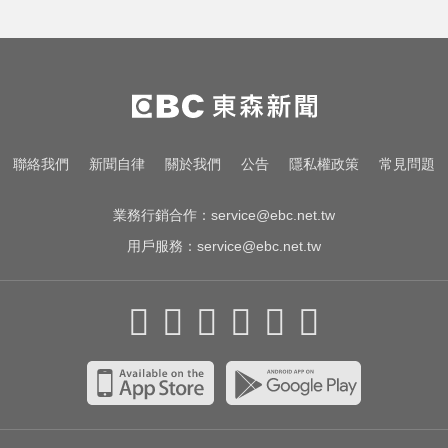
環法女子自行車賽爆「胸罩作
弊」！官方急出手
快訊／日本又地震！九州規模5.1極
淺層地震 最大震度4級
漢光首日共機大舉逼近！偵獲14架
聯絡我們
新聞自律
關於我們
公告
隱私權政策
常見問題
共機、9艘共艦
業務行銷合作：
service@ebc.net.tw
用戶服務：
service@ebc.net.tw