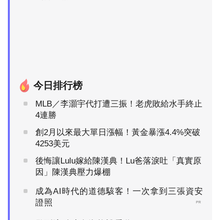
今日排行榜
MLB／李灝宇代打遭三振！老虎敗給水手終止
4連勝
創2月以來最大單日漲幅！黃金暴漲4.4%突破
4253美元
後悔讓Lulu嫁給陳漢典！Lu爸落淚吐「真實原
因」陳漢典壓力爆棚
成為AI時代的道德駭客！一次拿到三張資安
證照
PR