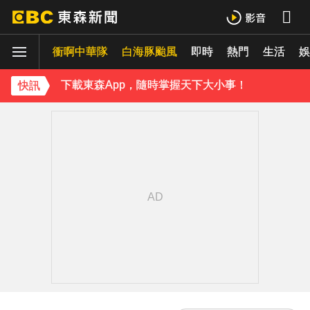
羅美玲連生三胎！自爆與尪「2年沒接吻」白家綺急拱放閃
衝啊中華隊
白海豚颱風
即時
熱門
生活
ENHYPEN西村力站姐輕生亡！生前淚喊「本想再活久點」粉絲怒轟：別再差別對待
娛
下載東森App，隨時掌握天下大小事！
快訊
《理財達人秀》X 安聯投信免費講座報名中！搶先卡位 2027