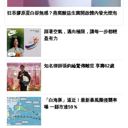
狂吞膠原蛋白卻無感？燕窩酸益生菌開啟體內發光燈泡
PR
踩著空氣，邁向極限，讓每一步都輕
盈有力
知名律師張鈞綸驚傳離世 享壽62歲
「白海豚」逼近！最新暴風圈侵襲率
曝 一縣市達59％