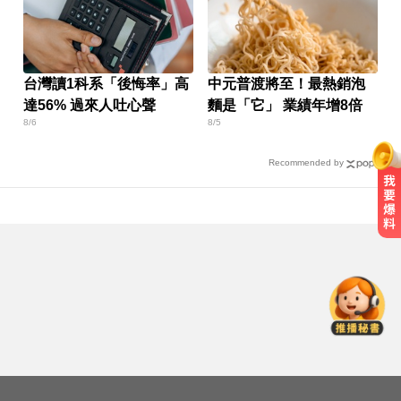
台灣讀1科系「後悔率」高
中元普渡將至！最熱銷泡
達56% 過來人吐心聲
麵是「它」 業績年增8倍
8/6
8/5
Recommended by
很多人每天都在做！3錯誤習慣 恐
把細菌吃下肚
NBA／灰熊前鋒克拉克死因出爐 法
醫認定毒品意外
熊本強震！台灣送帳篷成搶手物資
日網讚：比政府還快