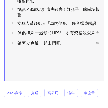
帳被抓包
快訊／85歲老婦遭夫殺害！疑孫子目睹嚇壞報
警
女藝人遭經紀人「車內侵犯」 錄音檔成鐵證
伴侶和妳一起預防HPV，才有資格說愛妳！
PR
帶著皮克敏一起出門吧
PR
2025春節
交通
高公局
過年
車流量