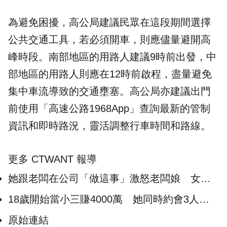
為避免困擾，高公局建議民眾在這段期間選擇
公共交通工具，若必須開車，則應儘量避開高
峰時段。南部地區的用路人建議9時前出發，中
部地區的用路人則應在12時前啟程，盡量避免
集中車流導致的交通壅塞。高公局亦建議出門
前使用「高速公路1968App」查詢最新的管制
資訊和即時路況，靈活調整行車時間和路線。
更多 CTWANT 報導
她跟老闆在公司「做這事」激怒老闆娘 女員
工嗆：小三上位還那麼沒安全感？
18歲開始當小三賺4000萬 她同時約會3人沒
事…嘆：人生沒目標
原始連結