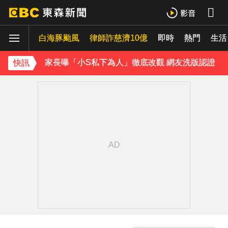
《理財達人秀》X 安聯投信免費講座報名中！搶先卡位 2027
白海豚颱風
家長曝「小S私下為人」徹底改觀 網友洗版認證
律師詐慈濟10億
即時
熱門
生活
下載東森App，隨時掌握天下大小事！
快訊
石崇良「負政治決定」傳請辭！蔣：總統國安開了沒？