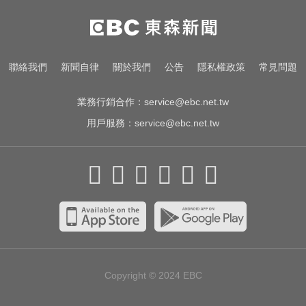
很多人每天都在做！3錯誤習慣 恐
把細菌吃下肚
NBA／灰熊前鋒克拉克死因出爐 法
聯絡我們
新聞自律
關於我們
公告
隱私權政策
常見問題
醫認定毒品意外
業務行銷合作：
service@ebc.net.tw
用戶服務：
service@ebc.net.tw
Copyright © 2024
EBC