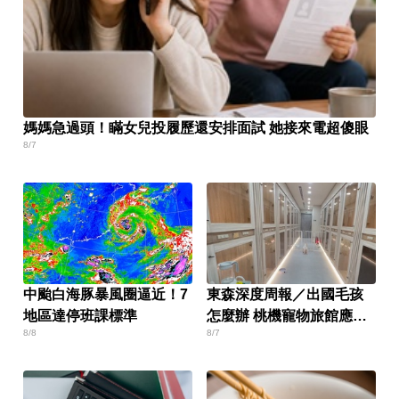
媽媽急過頭！瞞女兒投履歷還安排面試 她接來電超傻眼
8/7
中颱白海豚暴風圈逼近！7
東森深度周報／出國毛孩
地區達停班課標準
怎麼辦 桃機寵物旅館應運
8/8
8/7
而生