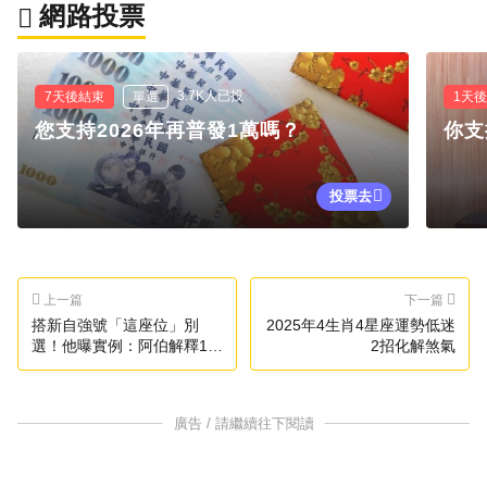
網路投票
3.7K人已投
7天後結束
單選
1天
您支持2026年再普發1萬嗎？
你支
投票去
上一篇
下一篇
搭新自強號「這座位」別
2025年4生肖4星座運勢低迷
選！他曝實例：阿伯解釋10
2招化解煞氣
次以上
廣告 / 請繼續往下閱讀