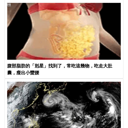
PR
腹部脂肪的「剋星」找到了，常吃這幾物，吃走大肚
囊，瘦出小蠻腰