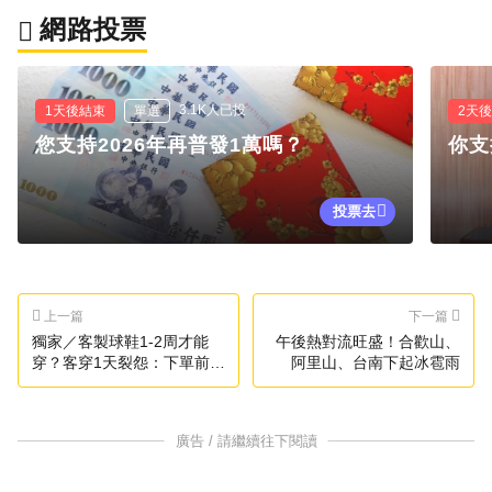
網路投票
3.1K人已投
1天後結束
單選
2天
您支持2026年再普發1萬嗎？
你支
投票去
上一篇
下一篇
獨家／客製球鞋1-2周才能
午後熱對流旺盛！合歡山、
穿？客穿1天裂怨：下單前沒
阿里山、台南下起冰雹雨
說
廣告 / 請繼續往下閱讀