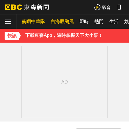
下載東森App，隨時掌握天下大小事！
衝啊中華隊
白海豚颱風
即時
熱門
生活
《理財達人秀》X 安聯投信免費講座報名中！搶先卡位 2027
娛
下載東森App，隨時掌握天下大小事！
快訊
《理財達人秀》X 安聯投信免費講座報名中！搶先卡位 2027