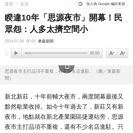
首頁
生活
加入為 Google 偏好來源
睽違10年「思源夜市」開幕！民
眾怨：人多太擠空間小
2024-07-09
00:00
東森新聞
00:00
思源夜市主打品項不重複，有不少名店進駐。（圖／東森新
聞）
新北
新莊
，十年前
輔大夜市
，兩度開幕最後又
黯然歇業收掉。如今十年過去了，新莊又有新
夜市，地點就在
新北產業園區
捷運站旁，思源
夜市主打品項
不重複
，還有不少名店進駐。只