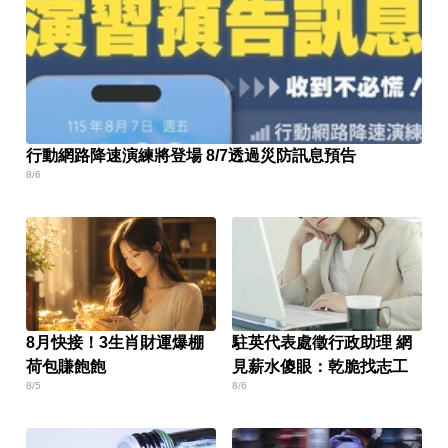
行動網路降速演練將登場 8/7透過災防訊息預告
8/6
8月快接！3生肖財運爆棚
駐英代表處徵行政助理 網
荷包賺飽飽
見薪水傻眼：乾脆找志工
8/5
8/6