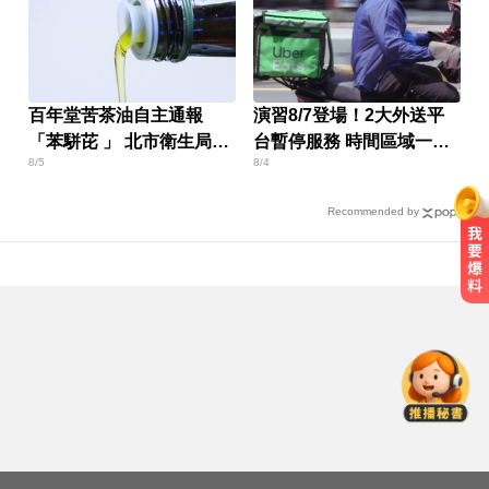
百年堂苦茶油自主通報
演習8/7登場！2大外送平
「苯駢芘 」 北市衛生局火
台暫停服務 時間區域一次
8/5
8/4
速下架
看
Recommended by
白海豚來襲又有「颱風整備假」？
蔣：六日恐有豪雨
加拿大2飛機空中相撞！ 1人墜池塘
身亡
愛玩車／奧迪最省電新作 A2 e-tron
秋季登場