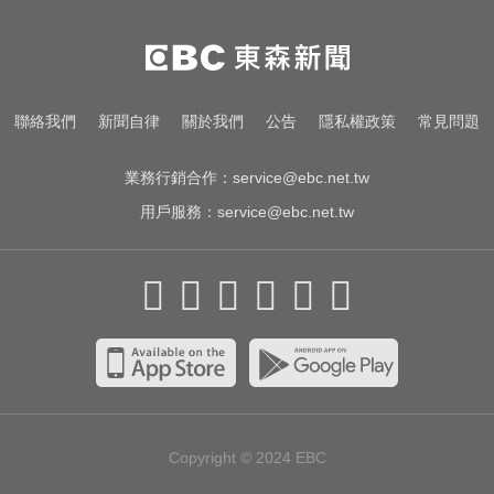
白海豚來襲又有「颱風整備假」？
蔣：六日恐有豪雨
加拿大2飛機空中相撞！ 1人墜池塘
聯絡我們
新聞自律
關於我們
公告
隱私權政策
常見問題
身亡
業務行銷合作：
service@ebc.net.tw
用戶服務：
service@ebc.net.tw
Copyright © 2024
EBC