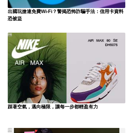
出國玩搶連免費Wi-Fi？警揭恐怖詐騙手法：信用卡資料
恐被盜
PR
踩著空氣，邁向極限，讓每一步都輕盈有力
PR