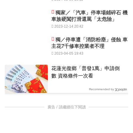
獨家／「汽車」停車場鋪碎石 機
車族硬闖打滑還罵「太危險」
2023-12-14 20:42
獨／停車遭「消防粉塵」侵蝕 車
主花7千修車控業者不理
2023-04-05 19:43
花蓮光復鄉「普發1萬」申請倒
數 資格條件一次看
Recommended by
廣告 / 請繼續往下閱讀