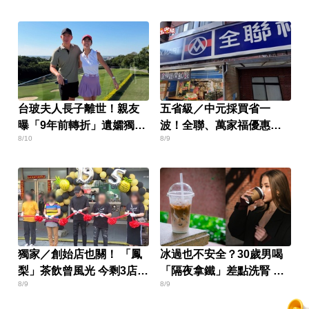
台玻夫人長子離世！親友
五省級／中元採買省一
曝「9年前轉折」遺孀獨扛
波！全聯、萬家福優惠一
8/10
8/9
後事
次看
獨家／創始店也關！ 「鳳
冰過也不安全？30歲男喝
梨」茶飲曾風光 今剩3店苦
「隔夜拿鐵」差點洗腎 醫
8/9
8/9
撐
揭3個隱形危機