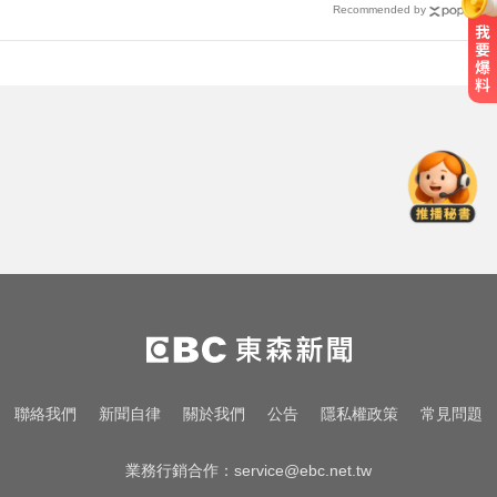
Recommended by
吳子嘉爆綠營2026「一屍五命」 國
民黨1縣市穩贏
MLB／李灝宇坐9局板凳不打緊！10
局代打當英雄奪勝
藉口工作太累！台中男強迫同居人
國小女兒性服務 下場出爐
吳子嘉爆綠營2026「一屍五命」 國
民黨1縣市穩贏
MLB／李灝宇坐9局板凳不打緊！10
聯絡我們
新聞自律
關於我們
公告
隱私權政策
常見問題
局代打當英雄奪勝
業務行銷合作：
service@ebc.net.tw