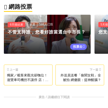
網路投票
586人已投
6天後結束
單選
5天
不管支持誰，您看好誰當選台中市長？
您支
投票去
上一篇
下一篇
獨家／載客來觀光卻嘸位！
外送員送餐「偷聞女鞋」全
遊覽車司機控不讓停 店：怕
被拍 網傻眼：提神醒腦？
擦撞
廣告 / 請繼續往下閱讀