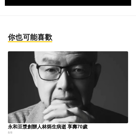
你也可能喜歡
永和豆漿創辦人林炳生病逝 享壽70歲
8/8