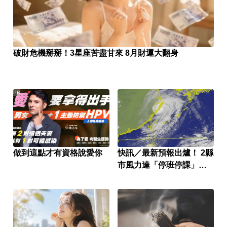
破財危機掰掰！3星座苦盡甘來 8月財運大翻身
PR
做到這點才有資格說愛你
快訊／最新預報出爐！ 2縣
市風力達「停班停課」標
準