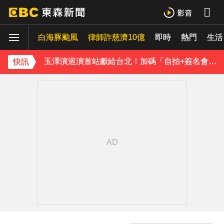
TWICE定延不續約！手寫信宣布離開JYP 簽新東家成邊佑錫師妹
白海豚颱風
律師詐慈濟10億
即時
熱門
生活
玉澤演巡演首站獻給台北！加碼「自拍+簽名會」 寵粉無極限
快訊
快訊／方志友、楊銘威離婚 「無法再做情人、永遠是家人」
富婆砸錢拍短劇塞60場吻戲！男星爆「開房被包養」 親上火線揭真相
SEVENTEEN勝寬、Dino同天入伍！玟奎9月服替代役
泰男團Dragon 5男星爆死訊！騎單車離家失聯 陳屍河中驚見「20公斤重物」
女星告別9年演藝圈！轉行當計程車司機 曝收入：比演員賺更多
蔡阿嘎陷爭議！蘿拉神隱19個月首發文 遭酸「詐騙集團回歸」回應了
下載東森App，隨時掌握天下大小事！