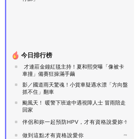
今日排行榜
才連莊金鐘紅毯主持！夏和熙突曝「像被卡
車撞」備賽狂操滿手繭
影／國道雨天驚魂！小貨車疑遇水漂「方向盤
抓不住」翻車
颱風天！ 暖警下班途中遇視障人士 冒雨陪走
回家
伴侶和妳一起預防HPV，才有資格說愛妳！
PR
做到這點才有資格說愛你
PR