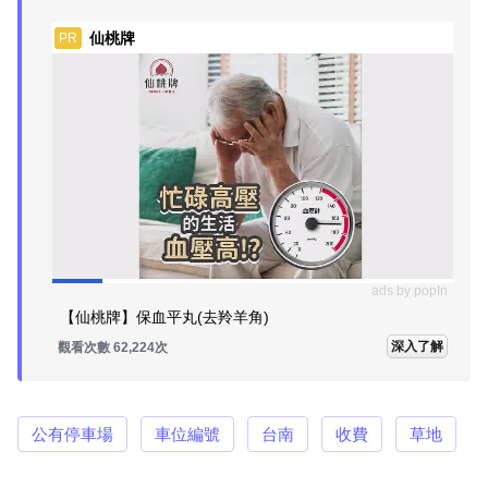
仙桃牌
PR
ads by popIn
【仙桃牌】保血平丸(去羚羊角)
深入了解
觀看次數 62,224次
公有停車場
車位編號
台南
收費
草地