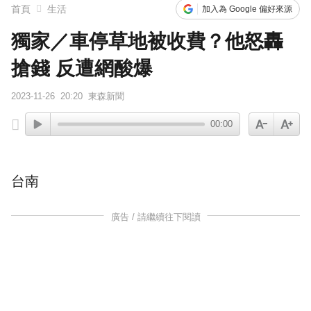
首頁
生活
加入為 Google 偏好來源
橋上懸掛5屍體！墨西哥小鎮爆慘案 居民嘆：晚上如鬼城
獨家／車停草地被收費？他怒轟
搶錢 反遭網酸爆
2023-11-26
20:20
東森新聞
00:00
台南
廣告 / 請繼續往下閱讀