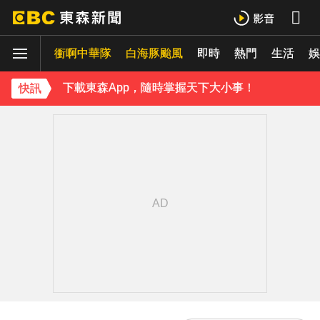
白海豚進逼會放颱風假？全台各縣市暴風侵襲率曝
衝啊中華隊
白海豚颱風
即時
熱門
生活
《理財達人秀》X 安聯投信免費講座報名中！搶先卡位 2027
娛
下載東森App，隨時掌握天下大小事！
快訊
白海豚外圍雲系發威！7縣市大雨特報 警戒範圍一次看