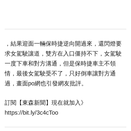
，結果迎面一輛
保時捷
逆向
開過來，還閃燈要
求女駕駛讓道，雙方在入口僵持不下，女駕駛
一度下車和對方溝通，但是保時捷車主不領
情，最後女駕駛受不了，只好
倒車
讓對方通
過，畫面po網也引發網友批評。
訂閱【東森新聞】現在就加入》
https://bit.ly/3c4cToo