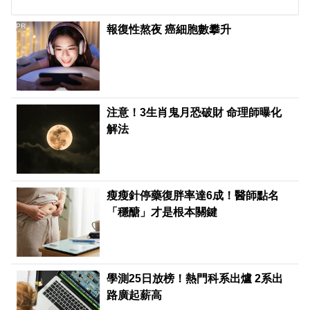
PR
報復性熬夜 癌細胞數攀升
注意！3生肖鬼月恐破財 命理師曝化
解法
瘦瘦針停藥復胖率達6成！醫師點名
「穩醣」才是根本關鍵
學測25日放榜！熱門科系出爐 2系出
路廣起薪高