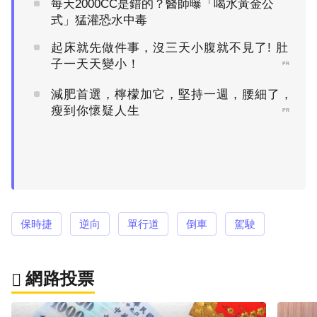
每天2000CC是錯的？醫師曝「喝水黃金公
式」猛灌恐水中毒
起床就先做件事，沒三天小腹就不見了! 肚
子一天天變小！
PR
減肥首選，檸檬加它，堅持一週，腰細了，
瘦到你懷疑人生
PR
保時捷
逆向
單行道
倒車
駕駛
網路投票