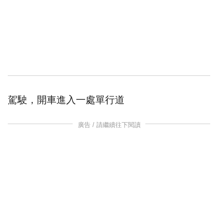
駕駛
，開車進入一處
單行道
廣告 / 請繼續往下閱讀