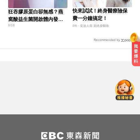
快來試試！終身醫療險保
狂吞膠原蛋白卻無感？燕
費一分鐘搞定！
窩酸益生菌開啟體內發光
6/18
燈泡
PR・安達人壽 新終身醫靠
Recommended by
曾號召反女權集會！36歲網紅陳屍
住處 死因待查
醫起看／20歲男私密處驚見「白刺
顆粒」醫揭真相
三商壽9/1股票下市！12/1正式更名
「玉山人壽」
曾號召反女權集會！36歲網紅陳屍
住處 死因待查