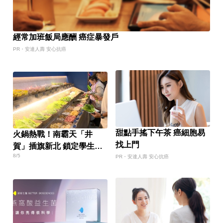
經常加班飯局應酬 癌症暴發戶
PR・安達人壽 安心抗癌
甜點手搖下午茶 癌細胞易
火鍋熱戰！南霸天「井
找上門
賀」插旗新北 鎖定學生族
8/5
群
PR・安達人壽 安心抗癌