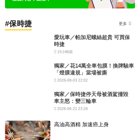
#保時捷
更多
愛玩車／帕加尼螺絲超貴 可買保
時捷
15小時前
獨家／花14萬全車包膜！換牌驗車
「燈膜違規」當場被撕
2026-08-03 22:02
獨家／保時捷停天母被酒駕撞毀
車主怒：變三輪車
2026-06-21 23:28
PR
高油高酒精 加速癌上身