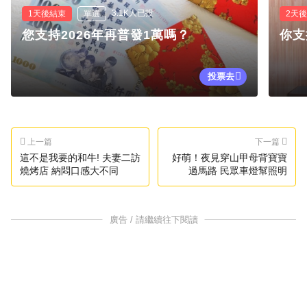
3.1K人已投
1天後結束
單選
2天
您支持2026年再普發1萬嗎？
你支
投票去
上一篇
下一篇
這不是我要的和牛! 夫妻二訪
好萌！夜見穿山甲母背寶寶
燒烤店 納悶口感大不同
過馬路 民眾車燈幫照明
廣告 / 請繼續往下閱讀