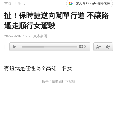
首頁
生活
加入為 Google 偏好來源
扯！保時捷逆向闖單行道 不讓路
逼走順行女駕駛
2022-04-16
15:55
東森新聞
00:00
有錢就是任性嗎？高雄一名女
廣告 / 請繼續往下閱讀