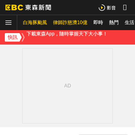
《理財達人秀》X 安聯投信免費講座報名中！搶先卡位 2027
白海豚颱風
下載東森App，隨時掌握天下大小事！
律師詐慈濟10億
即時
熱門
生活
《理財達人秀》X 安聯投信免費講座報名中！搶先卡位 2027
快訊