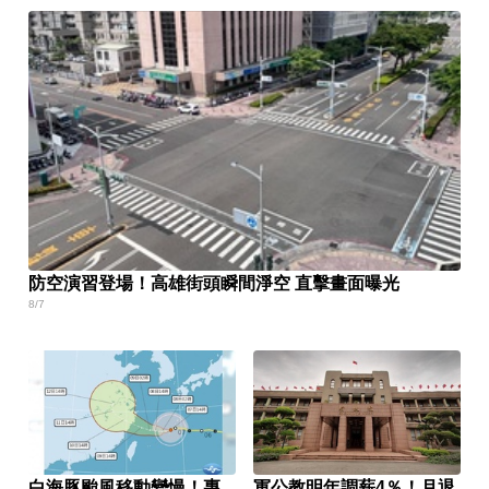
防空演習登場！高雄街頭瞬間淨空 直擊畫面曝光
8/7
白海豚颱風移動變慢！專
軍公教明年調薪4％！月退