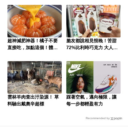
PR
PR
超神減肥神器！橘子不要
脆友都說相見恨晚！苦甜
直接吃，加點這個！體重
72%比利時巧克力 大人味
天天下降
爆紅！
PR
雲林羊肉查出汙染源！ 草
踩著空氣，邁向極限，讓
料驗出戴奧辛超標
每一步都輕盈有力
Recommended by