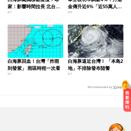
家：影響時間拉長 北台恐
金傳升近6%「近55萬人受
8/7
8/6
迎狂風暴雨
惠」
白海豚回血！台灣「炸雨
白海豚逼近台灣！ 「本島2
到發紫」 雨區時程一次看
地」不排除發布陸警
8/7
8/7
Recommended by
緯創股利2度延發史上首例 金管會
說重話：考慮收回股務自辦