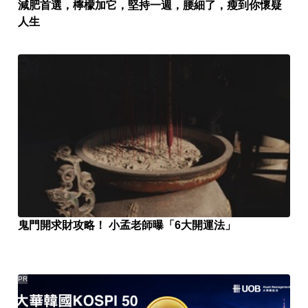
減肥首選，檸檬加它，堅持一週，腰細了，瘦到你懷疑
人生
鬼門開求財攻略！ 小孟老師曝「6大開運法」
PR