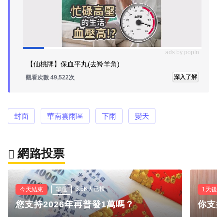
ads by popIn
【仙桃牌】保血平丸(去羚羊角)
深入了解
觀看次數 49,522次
封面
華南雲雨區
下雨
變天
網路投票
3.6K人已投
今天結束
單選
1天
您支持2026年再普發1萬嗎？
你支