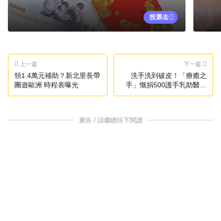
投票去
上一篇
下一篇
領1.4萬元補助？新北里長帶
洗手洗到破皮！「療癒之
團遊歐洲 時程表曝光
手」慨捐500護手乳助醫護
被讚爆
廣告 / 請繼續往下閱讀