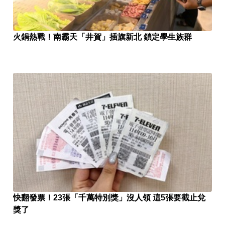
火鍋熱戰！南霸天「井賀」插旗新北 鎖定學生族群
快翻發票！23張「千萬特別獎」沒人領 這5張要截止兌
獎了