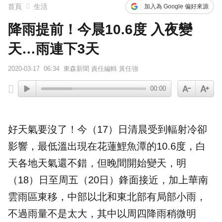
首頁
生活
加入為 Google 偏好來源
降雨提前！今晨10.6度 入夜變
天…雨連下3天
2020-03-17
06:34
東森新聞 責任編輯 黃任強
00:00
好天氣要沒了！今（17）日清晨受到輻射冷卻
影響，最低溫出現在花蓮鯉魚潭的10.6度，白
天各地天氣還不錯，但晚間開始
變天
，明
（18）日至周五（20日）鋒面接近，加上
華南
雲雨區
東移，中部以北和東北部有局部小雨，
不過雨量不是太大，其中以周四降雨稍微明