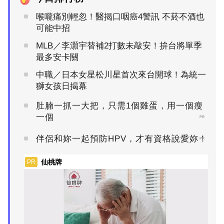
喉嚨痛別輕忽！醫揭口咽癌4警訊 不菸不酒也
可能中招
MLB／李灝宇替補2打數未敲安！拚台將單季
最多安卡關
中職／日本女星松川星首次來台開球！為統一
獅女孩日揭幕
肚腩一抓一大把，只需1個雞蛋，用一個瘦
一個
PR
伴侶和妳一起預防HPV，才有資格說愛妳！
PR
仙桃牌
PR