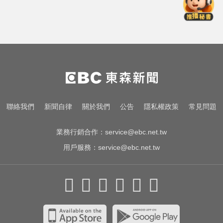
涉工程回扣驚爆貪瀆！高雄議員范
織欽遭檢調搜索偵訓
台中恐怖車禍！婦人遭大貨車猛撞
下半身重創身亡
緯創股利2度延發史上首例 金管會
說重話：考慮收回股務自辦
涉工程回扣驚爆貪瀆！高雄議員范
聯絡我們
新聞自律
關於我們
公告
隱私權政策
常見問題
織欽遭檢調搜索偵訓
業務行銷合作：
service@ebc.net.tw
用戶服務：
service@ebc.net.tw