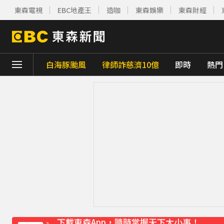
東森電視
EBC地產王
造咖
東森娛樂
東森財經
白海豚颱風
律師詐慈濟10億
即時
熱門
下載東森App，隨時掌握天下大小事！
《理財達人秀》X 安聯投信免費講座報名中！搶
下載東森App，隨時掌握天下大小事！