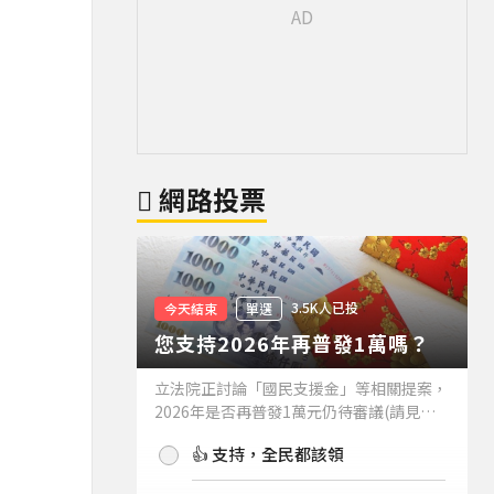
網路投票
3.5K人已投
今天結束
單選
您支持2026年再普發1萬嗎？
立法院正討論「國民支援金」等相關提案，
2026年是否再普發1萬元仍待審議(請見下
方新聞)。如果2026年再普發1萬元，你支
👍 支持，全民都該領
持嗎？