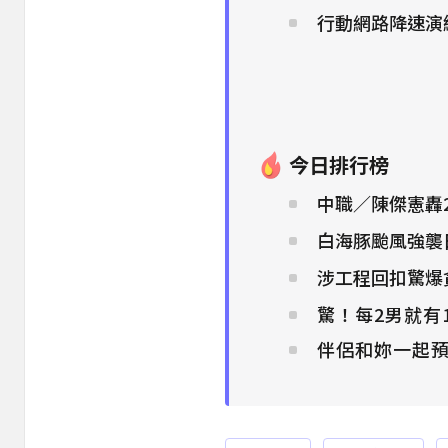
行動網路降速演練
今日排行榜
中職／陳傑憲轟2
白海豚颱風強襲
涉工程回扣驚爆
驚！每2男就有
伴侶和妳一起預