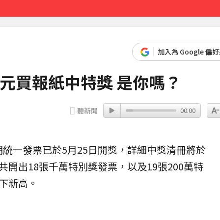
先卡位 2027
加入為 Google 偏
元買報紙中特獎 是你嗎？
聽新聞
00:00
期
統一發票
已於5月25日開獎，詳細中獎清冊將於
共開出18張
千萬特別獎
發票，以及19張200萬特
下新高。