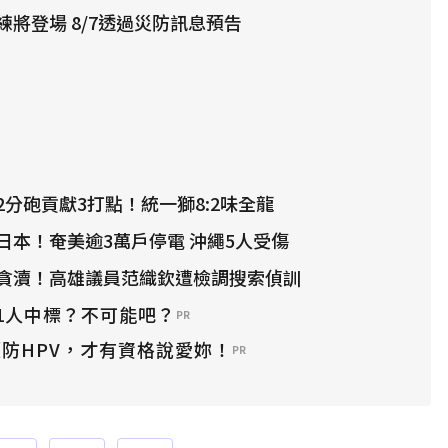
將登場 8/7透過災防訊息預告
分砲貢獻3打點！統一獅8:2味全龍
日本！奄美逾3萬戶停電 沖繩5人受傷
貪瀆！高雄議員范織欽遭檢調搜索偵訓
1人中標？不可能吧？
PR
防HPV，才有資格說愛妳！
PR