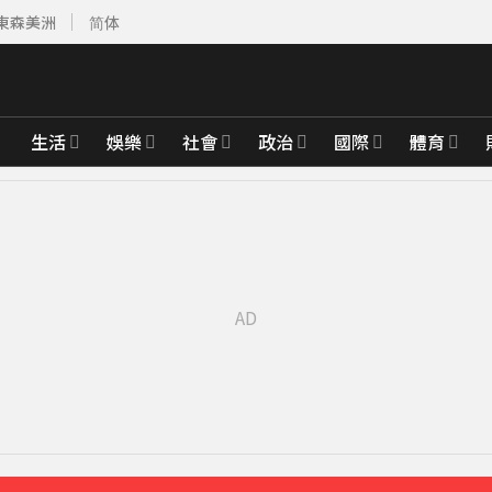
東森美洲
简体
生活
娛樂
社會
政治
國際
體育
先卡位 2027