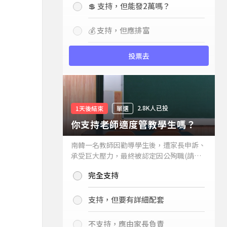
💲 支持，但能發2萬嗎？
💰 支持，但應排富
投票去
2.8K人已投
1天後結束
單選
你支持老師適度管教學生嗎？
南韓一名教師因勸導學生後，遭家長申訴、
承受巨大壓力，最終被認定因公殉職(請見
下列新聞)，引發外界關注教師教權。請問
完全支持
你支持老師適度管教學生嗎？
支持，但要有詳細配套
不支持，應由家長負責