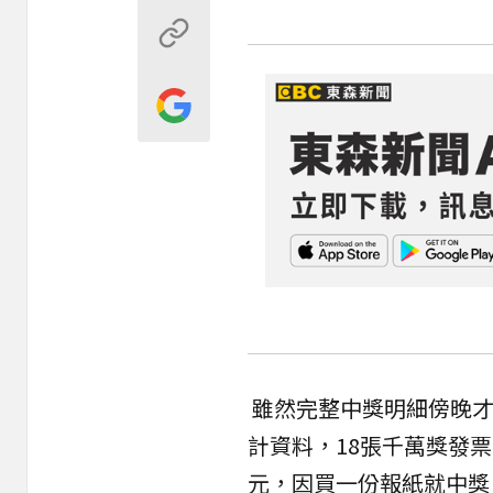
雖然完整中獎明細傍晚才
計資料，18張千萬獎發
元
，因買一份
報紙
就中獎