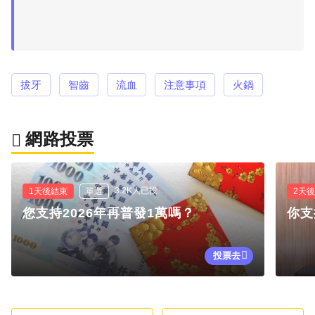
拔牙
智齒
流血
注意事項
火鍋
網路投票
3.2K人已投
1天後結束
單選
2天
您支持2026年再普發1萬嗎？
你支
投票去