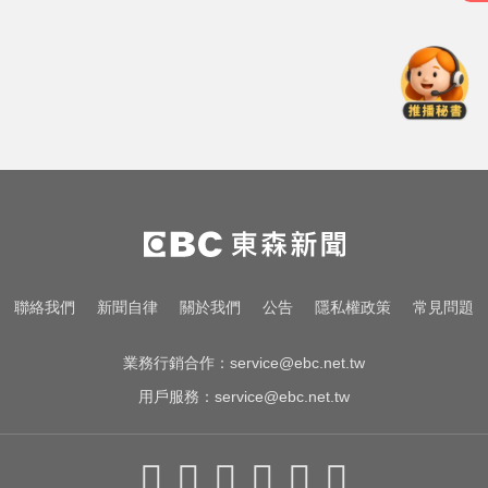
身亡
川普嗆伊朗若不開放荷莫茲海峽 將
祭「二戰後最大攻擊」
MLB／李灝宇代打遭三振！老虎敗
給水手終止4連勝
加拿大2飛機空中相撞！ 1人墜池塘
身亡
川普嗆伊朗若不開放荷莫茲海峽 將
聯絡我們
新聞自律
關於我們
公告
隱私權政策
常見問題
祭「二戰後最大攻擊」
業務行銷合作：
service@ebc.net.tw
用戶服務：
service@ebc.net.tw