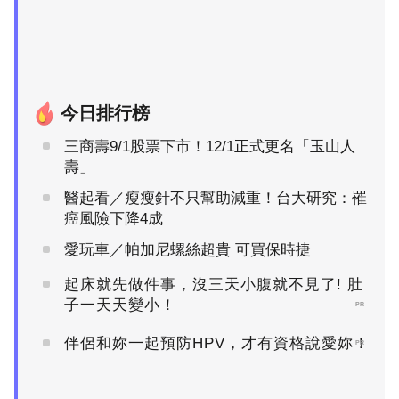
今日排行榜
三商壽9/1股票下市！12/1正式更名「玉山人
壽」
醫起看／瘦瘦針不只幫助減重！台大研究：罹
癌風險下降4成
愛玩車／帕加尼螺絲超貴 可買保時捷
起床就先做件事，沒三天小腹就不見了! 肚
子一天天變小！
PR
伴侶和妳一起預防HPV，才有資格說愛妳！
PR