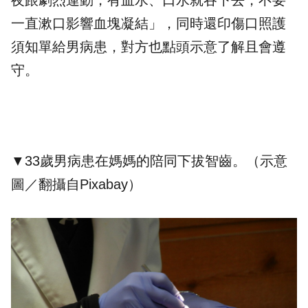
夜跟劇烈運動，有血水、口水就吞下去，不要
一直漱口影響血塊凝結」，同時還印傷口照護
須知單給男病患，對方也點頭示意了解且會遵
守。
▼33歲男病患在媽媽的陪同下拔智齒。（示意
圖／翻攝自Pixabay）