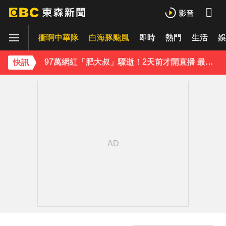
《理財達人秀》X 安聯投信免費講座報名中！搶先卡位 2027
衝啊中華隊
白海豚颱風
即時
熱門
生活
97萬網紅「肥大叔」驟逝！2天前才開直播 最後身影曝光粉鼻酸
娛
金牌員工轉投李多慧！剪輯師突暴紅狂接20業配 Joeman 認：我也會想離職
快訊
下載東森App，隨時掌握天下大小事！
緯創股利2度延發史上首例 金管會說重話：考慮收回股務自辦