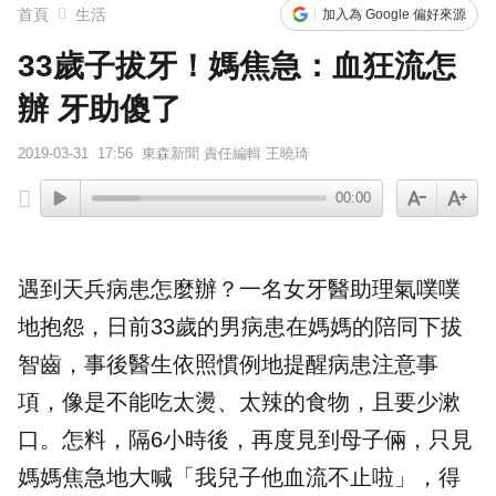
首頁
生活
加入為 Google 偏好來源
33歲子拔牙！媽焦急：血狂流怎
辦 牙助傻了
2019-03-31
17:56
東森新聞 責任編輯 王曉琦
00:00
遇到天兵病患怎麼辦？一名女牙醫助理氣噗噗
地抱怨，日前33歲的男病患在媽媽的陪同下拔
智齒
，事後醫生依照慣例地提醒病患
注意事
項
，像是不能吃太燙、太辣的食物，且要少漱
口。怎料，隔6小時後，再度見到母子倆，只見
媽媽焦急地大喊「我兒子他血流不止啦」，得