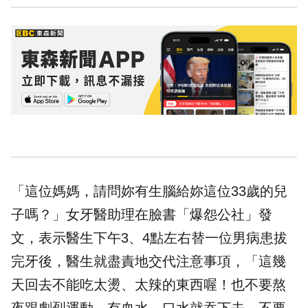
「這位媽媽，請問妳有生腦給妳這位33歲的兒
子嗎？」女牙醫助理在臉書「爆怨公社」發
文，表示醫生下午3、4點左右替一位男病患拔
完牙後，醫生就盡責地交代注意事項，「這幾
天回去不能吃太燙、太辣的東西喔！也不要熬