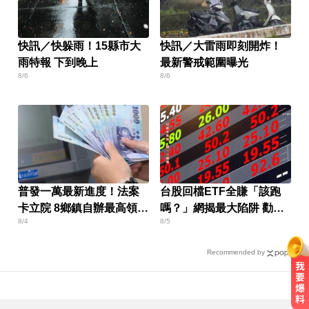
快訊／快躲雨！15縣市大
快訊／大雷雨即刻開炸！
雨特報 下到晚上
最新警戒範圍曝光
8/6
8/6
普發一萬最新進度！法案
台股回檔ETF全賺「該跑
卡立院 8鄉鎮自辦最高領1
嗎？」網揭最大陷阱 勸調
8/4
8/5
萬
節1類股
Recommended by
加拿大2飛機空中相撞！ 1人墜池塘