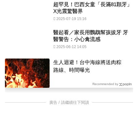
超罕見！巴西女童「長滿81顆牙」
X光震驚醫界
2025-07-19 15:16
醫起看／家長用鸚鵡幫孩拔牙 牙
醫警告：小心禽流感
2025-06-12 14:05
生人迴避！台中海線將送肉粽
路線、時間曝光
Recommended by
廣告 / 請繼續往下閱讀