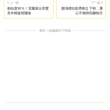
上一篇
下一篇
相似度90％！宜蘭派出所驚
顏清標拉筋秀軟Q 下秒…重
見年輕版韓國瑜
心不穩摔四腳朝天
廣告 / 請繼續往下閱讀