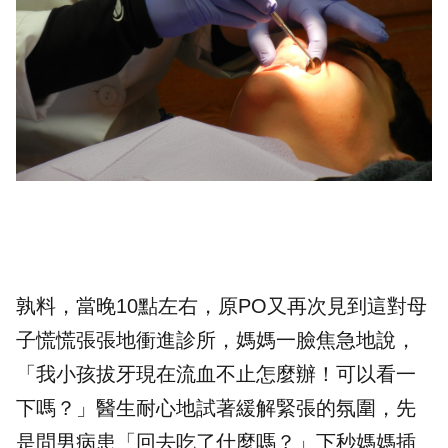
孰料，當晚10點左右，原PO又再次見到這對母
子慌慌張張地衝進診所，媽媽一臉焦急地說，
「我小孩
拔牙
現在
流血
不止怎麼辦！可以看一
下嗎？」醫生耐心地試著緩解緊張的氛圍，先
是問男病患「回去吃了什麼嗎？」下秒媽媽插