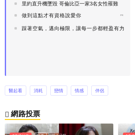
里約直升機墜毀 哥倫比亞一家3名女性罹難
做到這點才有資格說愛你
PR
踩著空氣，邁向極限，讓每一步都輕盈有力
PR
醫起看
消耗
戀情
情感
伴侶
網路投票