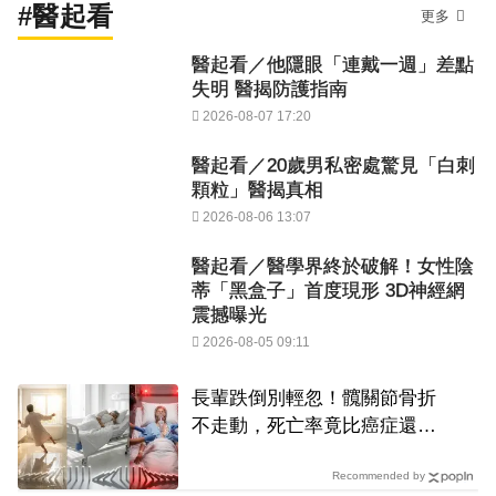
#醫起看
更多
醫起看／他隱眼「連戴一週」差點
失明 醫揭防護指南
2026-08-07 17:20
醫起看／20歲男私密處驚見「白刺
顆粒」醫揭真相
2026-08-06 13:07
醫起看／醫學界終於破解！女性陰
蒂「黑盒子」首度現形 3D神經網
震撼曝光
2026-08-05 09:11
長輩跌倒別輕忽！髖關節骨折
不走動，死亡率竟比癌症還恐
怖
Recommended by