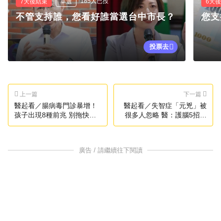
185人已投
7天後結束
單選
6天
不管支持誰，您看好誰當選台中市長？
您支
投票去
上一篇
下一篇
醫起看／腸病毒門診暴增！
醫起看／失智症「元兇」被
孩子出現8種前兆 別拖快送
很多人忽略 醫：護腦5招遠
大醫院
離風險
廣告 / 請繼續往下閱讀