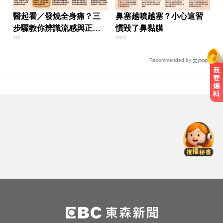
醫起看／發燒全身痛？三
鼻塞越噴越塞？小心這習
步驟教你辨識流感與正確
慣毀了鼻黏膜
7/1
7/27
照護
Recommended by
小24歲女友背景遭起底！姜厚任12
點聲明「駁小三傳聞」：你在講三
小？
無懼白海豚風雨！企聯父親節回歸
張庭瑜、張正韋用勝利感謝老爸
她砸錢演女主「60場吻戲狂伸舌」
男星硬撐拍完...慘下架
小24歲女友背景遭起底！姜厚任12
點聲明「駁小三傳聞」：你在講三