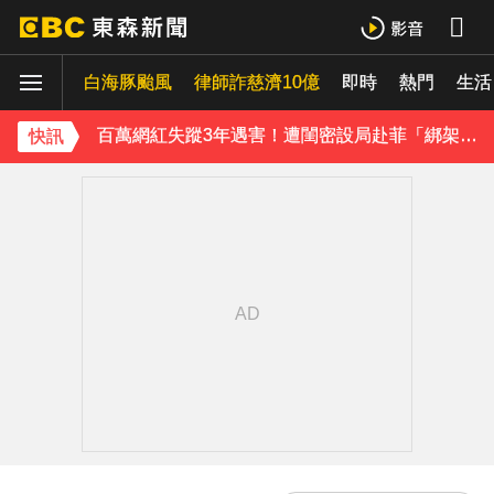
八點檔女神美照遭放大腳趾！被酸「暗沉皺褶」本人無奈回應
白海豚颱風
律師詐慈濟10億
即時
熱門
生活
庹宗康資產全給老婆！「名下只剩1台車」結婚15年保鮮秘訣曝
百萬網紅失蹤3年遇害！遭閨密設局赴菲「綁架撕票」千萬贖金救不回
快訊
下載東森App，隨時掌握天下大小事！
獨家／「白海豚」襲泰安！苗62線落石不斷 遊客急下山