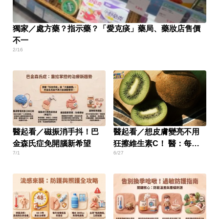
獨家／處方藥？指示藥？「愛克痰」藥局、藥妝店售價
不一
2/16
醫起看／磁振消手抖！巴
醫起看／想皮膚變亮不用
金森氏症免開腦新希望
狂擦維生素C！ 醫：每天
7/1
6/27
吃「1水果」有效促進膠原
蛋白生成