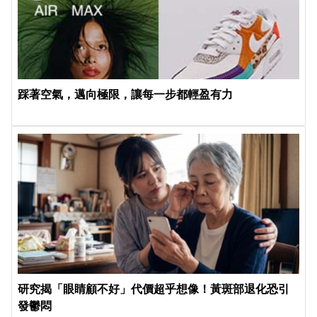
踩著空氣，邁向極限，讓每一步都輕盈有力
研究揭「眼睛顧不好」代價超乎想像！黃斑部退化恐引
發鬱悶