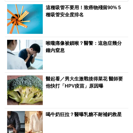
這種吸管不要用！致癌物殘留90% 5
種吸管安全度排名
喉嚨痛像被鎖喉？醫警：這急症幾分
鐘內窒息
醫起看／男大生激戰後得菜花 醫師要
他快打「HPV疫苗」原因曝
喝牛奶狂拉？醫曝乳糖不耐補鈣救星