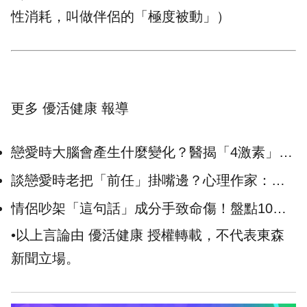
性消耗，叫做伴侶的「極度被動」
）
更多 優活健康 報導
戀愛時大腦會產生什麼變化？醫揭「4激素」狂
分泌：真愛出現在熱戀後
談戀愛時老把「前任」掛嘴邊？心理作家：抱
持「1心態」超級傷感情
情侶吵架「這句話」成分手致命傷！盤點10個
吵架後「不該做的事」
•以上言論由 優活健康 授權轉載，不代表東森
新聞立場。