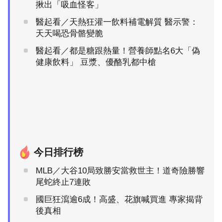
揪出「吸血怪客」
醫起看／天熱狂灌一飲料補電解質 醫示警：
天天喝恐骨骼變脆
醫起看／都是糖跟熱量！營養師點名6大「偽
健康飲料」 豆漿、優酪乳都中槍
今日排行榜
MLB／大谷10局致勝安當救世主！道奇險勝響
尾蛇終止7連敗
國巨狂瀉逾6成！高盛、花旗喊買進 專家揭背
後真相