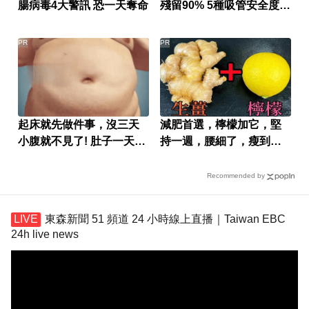
腸病毒4大警訊 恐一天奪命
殘留90% 5種吸管安全度排
名
PR
PR
起床就先做件事，沒三天
減肥首選，檸檬加它，堅
小腹就不見了! 肚子一天天
持一週，腰細了，瘦到你
變小！
懷疑人生
Recommended by
東森新聞 51 頻道 24 小時線上直播｜Taiwan EBC
24h live news