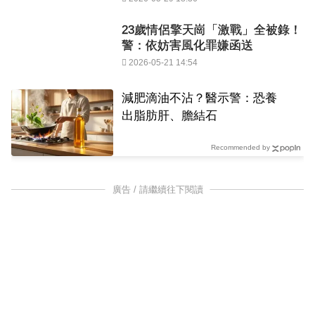
23歲情侶擎天崗「激戰」全被錄！
警：依妨害風化罪嫌函送
2026-05-21 14:54
減肥滴油不沾？醫示警：恐養
出脂肪肝、膽結石
Recommended by
廣告 / 請繼續往下閱讀