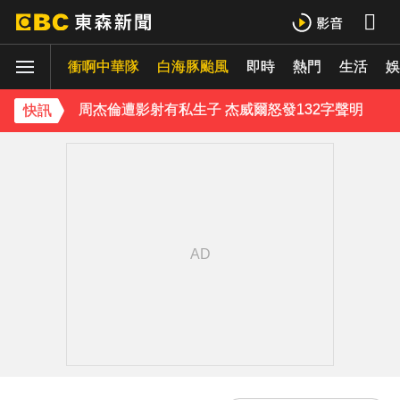
《理財達人秀》X 安聯投信免費講座報名中！搶先卡位 2027
衝啊中華隊
周杰倫遭影射有私生子 杰威爾怒發132字聲明
白海豚颱風
即時
熱門
生活
娛
曾號召反女權集會！36歲網紅陳屍住處 死因待查
快訊
下載東森App，隨時掌握天下大小事！
美國貝恩資本擬「砸205億收購貢茶」 估年底完成