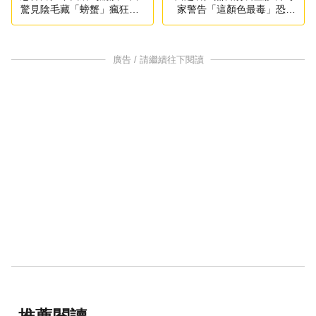
驚見陰毛藏「螃蟹」瘋狂吸
家警告「這顏色最毒」恐釋
血
放有害物
廣告 / 請繼續往下閱讀