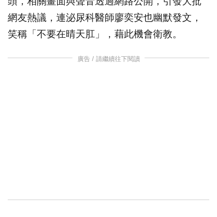
頭，相關畫面與聲音透過網路公開，引發大批
網友熱議，連
泌尿科
醫師廖奕安也幽默發文，
笑稱「不要在晴天肛」，藉此機會衛教。
廣告 / 請繼續往下閱讀