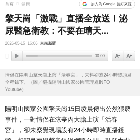
首頁
健康
加入為 Google 偏好來源
擎天崗「激戰」直播全放送！泌
尿醫急衛教：不要在晴天...
2026-05-15
16:06
東森新聞
00:00
情侶在陽明山擎天崗上演「活春宮」，未料卻遭24小時鏡頭君
全程錄下。（圖／翻攝陽明山國家公園管理處INFO
Youtube）
陽明山
國家公園
擎天崗
15日凌晨傳出公然猥褻
事件，一對情侶在涼亭內大膽上演「
活春
宮
」，卻未察覺現場設有24小時即時直播鏡