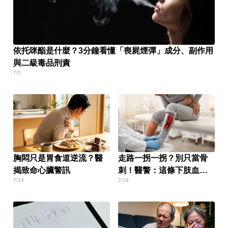
依托咪酯是什麼？3分鐘看懂「喪屍煙彈」成分、副作用
與二級毒品刑責
7/3
胸悶只是胃食道逆流？醫
走路一拐一拐？別只當骨
揭致命心臟警訊
刺！醫警：這條下肢血管
7/14
7/14
堵塞恐截肢！