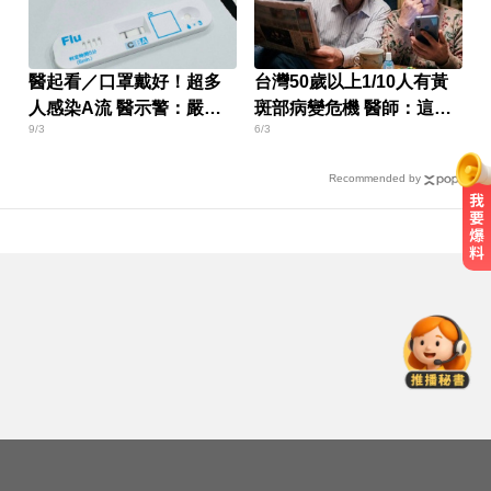
醫起看／口罩戴好！超多
台灣50歲以上1/10人有黃
人感染A流 醫示警：嚴重
斑部病變危機 醫師：這成
9/3
6/3
恐致命
分很關鍵
Recommended by
台股回檔ETF全賺「該跑嗎？」網
揭最大陷阱 勸調節1類股
又有新颱風？昌鴻颱風最快明生成
變天時間曝
後悔讓Lulu嫁給陳漢典！Lu爸落淚
吐「真實原因」陳漢典壓力爆棚