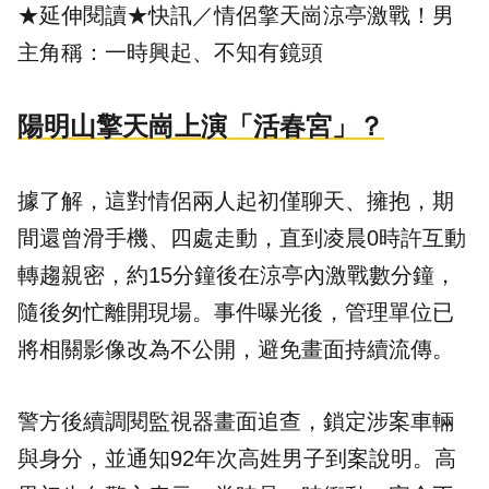
★延伸閱讀★
快訊／情侶擎天崗涼亭激戰！男
主角稱：一時興起、不知有鏡頭
陽明山擎天崗上演「活春宮」？
據了解，這對情侶兩人起初僅聊天、擁抱，期
間還曾滑手機、四處走動，直到凌晨0時許互動
轉趨親密，約15分鐘後在涼亭內激戰數分鐘，
隨後匆忙離開現場。事件曝光後，管理單位已
將相關影像改為不公開，避免畫面持續流傳。
警方後續調閱監視器畫面追查，鎖定涉案車輛
與身分，並通知92年次高姓男子到案說明。高