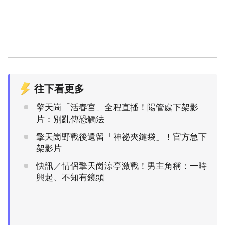
往下看更多
擎天崗「活春宮」全程直播！陽管處下架影
片：別亂傳恐觸法
擎天崗野戰後遺留「神祕夾鏈袋」！官方急下
架影片
快訊／情侶擎天崗涼亭激戰！男主角稱：一時
興起、不知有鏡頭