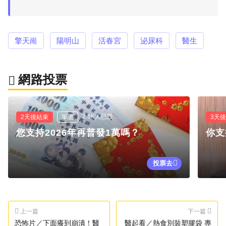
擎天崗
陽明山
活春宮
泌尿科
醫生
網路投票
2.5K人已投
2天後結束
單選
3天
您支持2026年再普發1萬嗎？
你支
投票去
上一篇
下一篇
恐怖片／下面癢到崩潰！醫
醫起看／熱食別裝塑膠袋 專