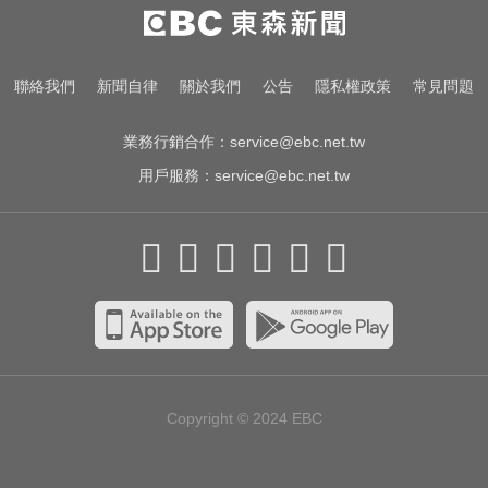
台股回檔ETF全賺「該跑嗎？」網
揭最大陷阱 勸調節1類股
又有新颱風？昌鴻颱風最快明生成
聯絡我們
新聞自律
關於我們
公告
隱私權政策
常見問題
變天時間曝
業務行銷合作：
service@ebc.net.tw
用戶服務：
service@ebc.net.tw
Copyright © 2024
EBC