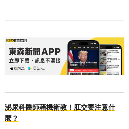
泌尿科醫師藉機衛教！肛交要注意什
麼？