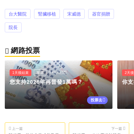
台大醫院
腎臟移植
宋威德
器官捐贈
院長
網路投票
3.4K人已投
1天後結束
單選
2天
您支持2026年再普發1萬嗎？
你支
投票去
上一篇
下一篇