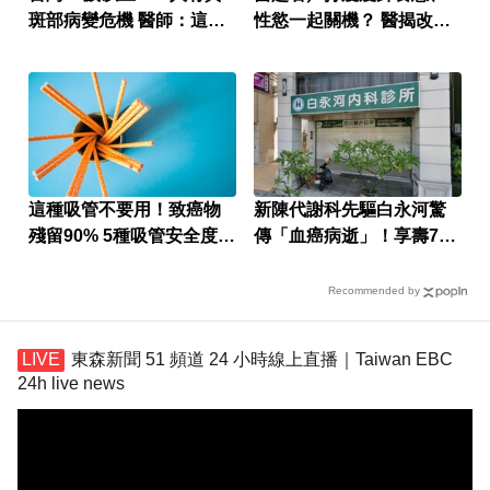
斑部病變危機 醫師：這成
性慾一起關機？ 醫揭改善
分很關鍵
法
這種吸管不要用！致癌物
新陳代謝科先驅白永河驚
殘留90% 5種吸管安全度排
傳「血癌病逝」！享壽75
名
歲
Recommended by
東森新聞 51 頻道 24 小時線上直播｜Taiwan EBC
24h live news