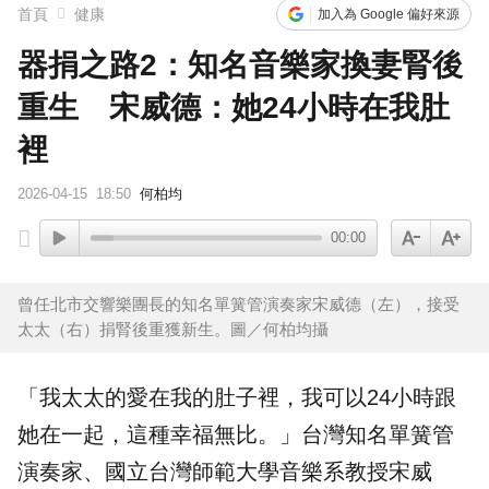
首頁
健康
加入為 Google 偏好來源
器捐之路2：知名音樂家換妻腎後
重生 宋威德：她24小時在我肚
裡
2026-04-15
18:50
何柏均
00:00
曾任北市交響樂團長的知名單簧管演奏家宋威德（左），接受
太太（右）捐腎後重獲新生。圖／何柏均攝
「我太太的愛在我的肚子裡，我可以24小時跟
她在一起，這種幸福無比。」台灣知名單簧管
演奏家、國立台灣師範大學音樂系教授
宋威