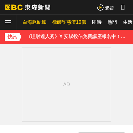
下載東森App，隨時掌握天下大小事！
白海豚颱風
內政部向憲法法庭遞狀 聲請解散統促黨
律師詐慈濟10億
即時
熱門
生活
《理財達人秀》X 安聯投信免費講座報名中！搶先卡位 2027
快訊
下載東森App，隨時掌握天下大小事！
內政部向憲法法庭遞狀 聲請解散統促黨