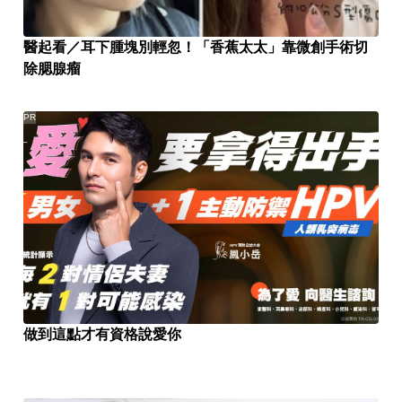
醫起看／耳下腫塊別輕忽！「香蕉太太」靠微創手術切
除腮腺瘤
PR
做到這點才有資格說愛你