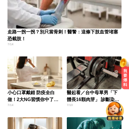
走路一拐一拐？別只當骨刺！醫警：這條下肢血管堵塞
恐截肢！
7/14
王凱過世還回棚內拍戲？製作人靈
小心口罩戴錯 防疫全白
醫起看／台中母單男「下
堂喊：你殺青了
做！2大NG習慣你中了
體長16顆肉芽」 診斷染菜
7/14
7/10
嗎？
花！恐是健身房惹禍
亞運／鐵人好手江典祐期待亞運 用
動漫名言激勵自己
涉工程回扣驚爆貪瀆！高雄議員范