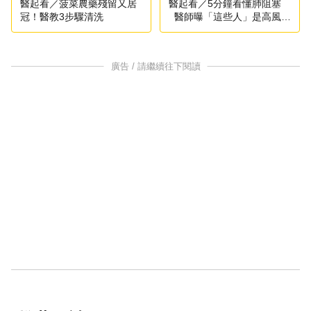
醫起看／菠菜農藥殘留又居
醫起看／5分鐘看懂肺阻塞
冠！醫教3步驟清洗
醫師曝「這些人」是高風險
族群
廣告 / 請繼續往下閱讀