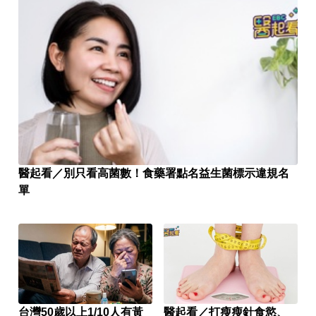
醫起看／別只看高菌數！食藥署點名益生菌標示違規名
單
台灣50歲以上1/10人有黃
醫起看／打瘦瘦針食慾、