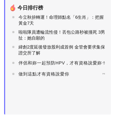
今日排行榜
今立秋拚轉運！命理師點名「6生肖」：把握
黃金7天
啦啦隊員遭輪流性侵！丟包公路秒被撞死 3男
扯：她自願的
緯創2度延後發放股利成首例 金管會要求集保
證交所了解
伴侶和妳一起預防HPV，才有資格說愛妳！
PR
做到這點才有資格說愛你
PR