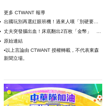
更多 CTWANT 報導
出國玩別再選紅眼班機！過來人嘆「別硬要」
掀共鳴：根本沒玩到
丈夫突發腦出血！床底翻出2百枚「金幣」 妻
當場急瘋：這日子沒法過了
原始連結
•以上言論由 CTWANT 授權轉載，不代表東森
新聞立場。