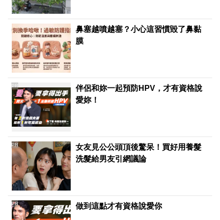
鼻塞越噴越塞？小心這習慣毀了鼻黏
膜
PR
伴侶和妳一起預防HPV，才有資格說
愛妳！
PR
女友見公公頭頂後驚呆！買好用養髮
洗髮給男友引網議論
PR
做到這點才有資格說愛你