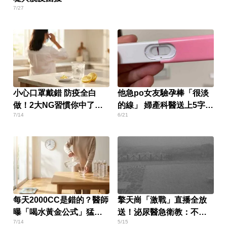
7/27
小心口罩戴錯 防疫全白
他急po女友驗孕棒「很淡
做！2大NG習慣你中了
的線」 婦產科醫送上5字回
7/14
6/21
嗎？
答
每天2000CC是錯的？醫師
擎天崗「激戰」直播全放
曝「喝水黃金公式」猛灌
送！泌尿醫急衛教：不要
7/14
5/15
恐水中毒
在晴天...