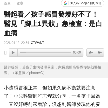
首頁
健康
加入為 Google 偏好來源
醫起看／孩子感冒發燒好不了！
醫見「腳上1異狀」急檢查：是白
血病
2026-04-12
20:34
CTWANT
00:00
醫師提醒，若孩子生病發現異常，家長應提高警覺盡快就醫檢
查。（示意圖／photoAC）
小孩感冒很正常，但如果久病不癒就要注意
了！
小兒科醫師
許志煌就分享，一名孩子因為
一直沒好轉前來看診，沒想到醫師發現他的腳