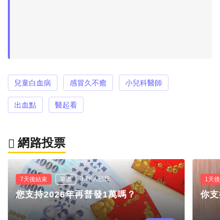
兒童白血病
感冒久不癒
小兒科醫師
出血點
醫起看
網路投票
3.7K人已投
7天後結束
單選
1天
您支持2026年再普發1萬嗎？
你支