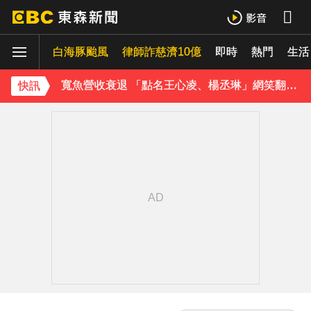
石崇良「負政治決定」傳請辭！蔣：總統國安開了沒？
白海豚颱風
律師詐慈濟10億
即時
熱門
《理財達人秀》X 安聯投信免費講座報名中！搶先卡位 2027
生活
寬魚營收衰退 「點名王心凌、楊丞琳」網笑翻：太誠實
快訊
家長曝「小S私下為人」徹底改觀 網友洗版認證
下載東森App，隨時掌握天下大小事！
快訊／台北喜來登飯店旁 施工圍籬倒塌壓傷路人