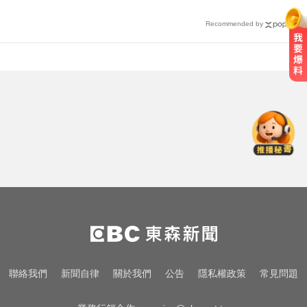
Recommended by
千金股跌落神壇！國巨收540元 分
析師：只是剛開始
資深歌手「小秦漢」張海漢辭世享
壽68歲 好友證實噩耗
比竹科還大！馬斯克喊打造「地球
最大建築」 亮點一次看
千金股跌落神壇！國巨收540元 分
析師：只是剛開始
資深歌手「小秦漢」張海漢辭世享
聯絡我們
新聞自律
關於我們
公告
隱私權政策
常見問題
壽68歲 好友證實噩耗