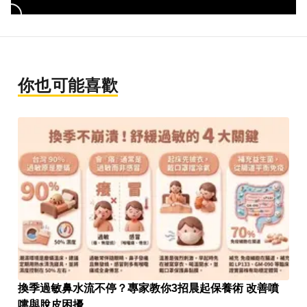
你也可能喜歡
換季過敏鼻水流不停？專家教你3招晨起保養術 改善噴
嚏與脫皮困擾