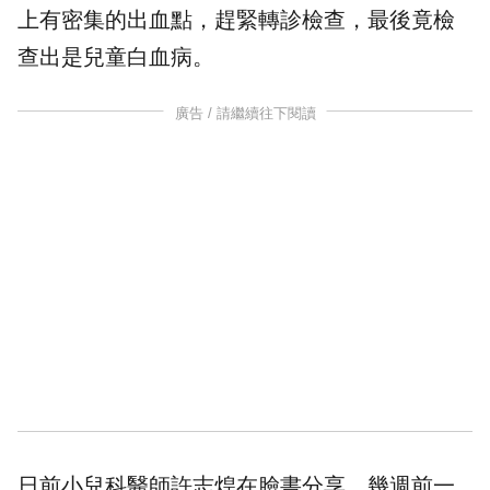
上有密集的
出血點
，趕緊轉診檢查，最後竟檢
查出是
兒童白血病
。
廣告 / 請繼續往下閱讀
日前小兒科醫師許志煌在臉書分享，幾週前一