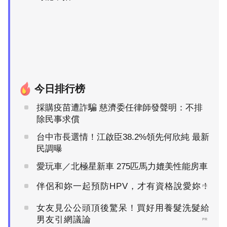
今日排行榜
採購疫苗遭詐騙 慈濟委任律師發聲明：不排
除民事求償
台中市長選情！江啟臣38.2%領先何欣純 最新
民調曝
愛玩車／北極星新車 275匹馬力媲美性能房車
伴侶和妳一起預防HPV，才有資格說愛妳！
PR
女友見公公頭頂後驚呆！買好用養髮洗髮給
男友引網議論
PR