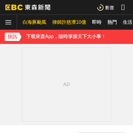
才連莊金鐘紅毯主持！夏和熙突曝「像被卡車撞」備賽狂操滿手繭
白海豚颱風
律師詐慈濟10億
即時
熱門
42歲情色女星要結婚了！甜嫁「前職棒選手」浪漫告白：迅速奪走我的心
生活
下載東森App，隨時掌握天下大小事！
快訊
温嵐挺過敗血性休克首露面！「住ICU搶救11天」曝最新近況：讓大家擔心了