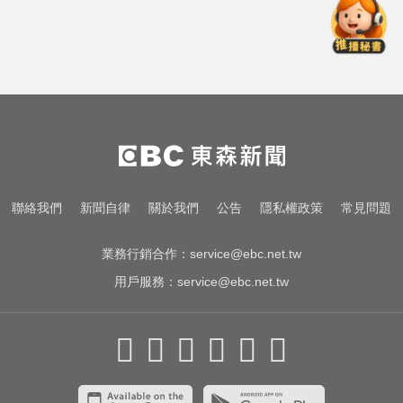
快訊／國2油罐車撞休旅「打橫匝
道」 路段塞爆了！
緊守共軍攻台北潛在路線！ 憲兵颱
風夜搭捷運增援
AI「成人伴侶」機器人真的來了！
可喬165種姿勢售價曝
快訊／國2油罐車撞休旅「打橫匝
聯絡我們
新聞自律
關於我們
公告
隱私權政策
常見問題
道」 路段塞爆了！
業務行銷合作：
service@ebc.net.tw
用戶服務：
service@ebc.net.tw