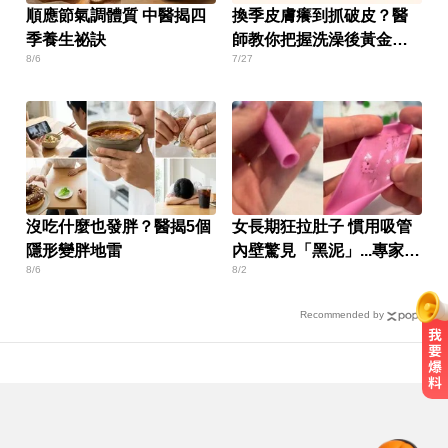
順應節氣調體質 中醫揭四
換季皮膚癢到抓破皮？醫
季養生祕訣
師教你把握洗澡後黃金時
8/6
7/27
間擦這兩種成分
沒吃什麼也發胖？醫揭5個
女長期狂拉肚子 慣用吸管
隱形變胖地雷
內壁驚見「黑泥」...專家曝
8/6
8/2
隱患
Recommended by
AI「成人伴侶」機器人真的來了！
可喬165種姿勢售價曝