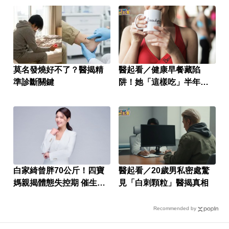
莫名發燒好不了？醫揭精
醫起看／健康早餐藏陷
準診斷關鍵
阱！她「這樣吃」半年險
得糖尿病
白家綺曾胖70公斤！四寶
醫起看／20歲男私密處驚
媽親揭體態失控期 催生
見「白刺顆粒」醫揭真相
「飲后」上市
Recommended by