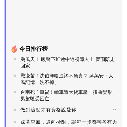
今日排行榜
颱風天！ 暖警下班途中遇視障人士 冒雨陪走
回家
戰疫苗！沈伯洋嗆造謠不負責？ 蔣萬安：人
民記憶「洗不掉」
台南死亡車禍！轎車遭大貨車壓「扭曲變形」
男駕駛受困亡
做到這點才有資格說愛你
PR
踩著空氣，邁向極限，讓每一步都輕盈有力
PR