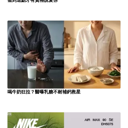
做到這點才有資格說愛你
喝牛奶狂拉？醫曝乳糖不耐補鈣救星
PR