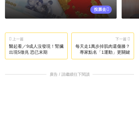
投票去
上一篇
下一篇
醫起看／9成人沒發現！腎臟
每天走1萬步掉肌肉還傷膝？
出現5徵兆 恐已末期
專家點名「1運動」更關鍵
廣告 / 請繼續往下閱讀