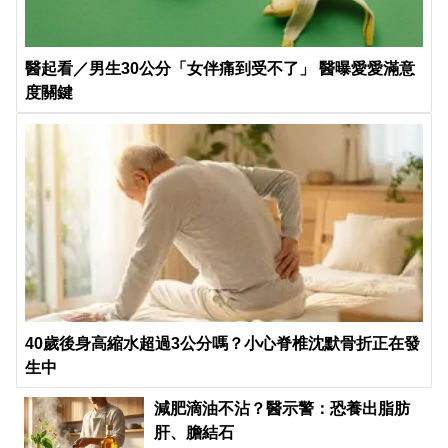
醫起看／男生30公分「女伴痛到受不了」 醫曝愛愛滿意
度關鍵
40歲後身高縮水超過3公分嗎？小心脊椎沈默骨折正在發
生中
減肥滴油不沾？醫示警：恐養出脂肪
肝、膽結石