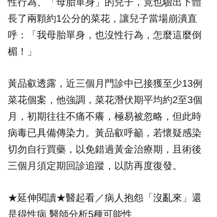
性行為、「母胎單身」的兒子，竟也驗出下體
長了兩顆約1公分的菜花，讓兒子當場崩潰直
呼：「我母胎單身，也沒性行為，怎麼這麼倒
楣！」
黃品叡透露，近三個月門診中已接獲至少13例
菜花個案，他強調，菜花潛伏期平均約2至3個
月，初期往往不痛不癢，極易被忽略，但此時
病毒已具備傳染力。黃品叡呼籲，若懷疑感染
切勿自行買藥，以免錯過黃金治療期，且術後
三個月須定期回診追蹤，以防再度復發。
★延伸閱讀★
醫起看／病人抱怨「沒亂來」還
是得性病 醫師分析5種可能性