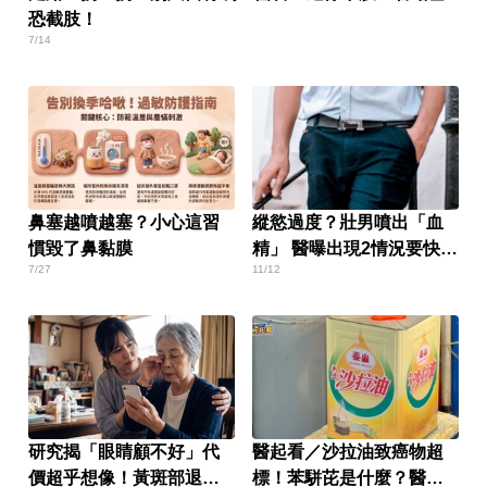
恐截肢！
7/14
鼻塞越噴越塞？小心這習
縱慾過度？壯男噴出「血
慣毀了鼻黏膜
精」 醫曝出現2情況要快檢
7/27
11/12
查
研究揭「眼睛顧不好」代
醫起看／沙拉油致癌物超
價超乎想像！黃斑部退化
標！苯駢芘是什麼？醫師