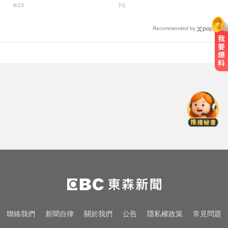
6/23
7/1
恐引發鬱悶
示警了
Recommended by
行動網路降速演練將登場 8/7透過災
防訊息預告
颱風假怎麼放？停班課標準、宣布
時間一次看
TPBL／官宣確定了！林庭謙重磅加
盟臺北台新戰神
行動網路降速演練將登場 8/7透過災
防訊息預告
颱風假怎麼放？停班課標準、宣布
聯絡我們
新聞自律
關於我們
公告
隱私權政策
常見問題
時間一次看