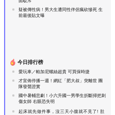
面駁斥
疑被傳性病！男大生遭同性伴侶瘋砍慘死 生
前最後貼文曝
今日排行榜
愛玩車／帕加尼螺絲超貴 可買保時捷
才宣佈停播一週！網紅「肥大叔」突離世 團
隊發聲證實
國中暑輔悲劇！小六升國一男學生折斷掃把刺
傷女師 右眼恐失明
起床就先做件事，沒三天小腹就不見了! 肚