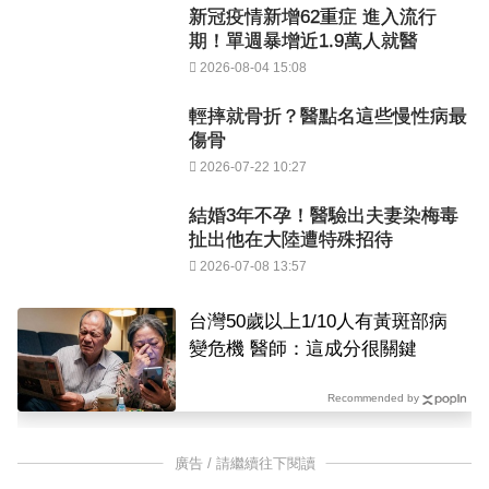
新冠疫情新增62重症 進入流行
期！單週暴增近1.9萬人就醫
2026-08-04 15:08
輕摔就骨折？醫點名這些慢性病最
傷骨
2026-07-22 10:27
結婚3年不孕！醫驗出夫妻染梅毒
扯出他在大陸遭特殊招待
2026-07-08 13:57
台灣50歲以上1/10人有黃斑部病
變危機 醫師：這成分很關鍵
Recommended by
廣告 / 請繼續往下閱讀