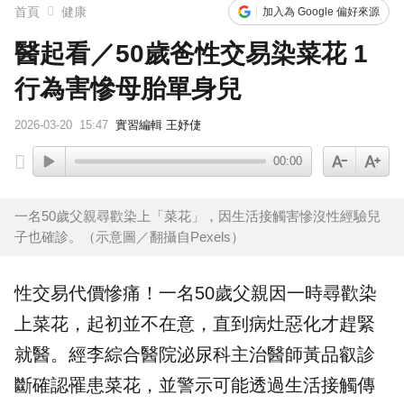
首頁
健康
加入為 Google 偏好來源
醫起看／50歲爸性交易染菜花 1
行為害慘母胎單身兒
2026-03-20
15:47
實習編輯 王妤倢
00:00
一名50歲父親尋歡染上「菜花」，因生活接觸害慘沒性經驗兒
子也確診。（示意圖／翻攝自Pexels）
性交易代價慘痛！一名50歲父親因一時尋歡染
上
菜花
，起初並不在意，直到病灶惡化才趕緊
就醫。經李綜合醫院泌尿科主治醫師
黃品叡
診
斷確認罹患菜花，並警示可能透過生活接觸傳