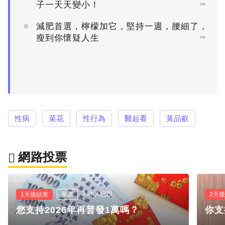
子一天天變小！
PR
減肥首選，檸檬加它，堅持一週，腰細了，
瘦到你懷疑人生
PR
性病
菜花
性行為
醫起看
黃品叡
網路投票
3.2K人已投
1天後結束
單選
2天
您支持2026年再普發1萬嗎？
你支