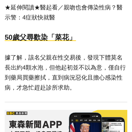
★延伸閱讀★
醫起看／親吻也會傳染性病？醫
示警：4症狀快就醫
50歲父尋歡染「菜花」
據了解，該名父親在性交易後，發現下體莫名
長出約4顆水泡，但他起初並不以為意，僅自行
到藥局買藥擦拭，直到病況惡化且擔心感染性
病，才急忙趕赴診所求助。