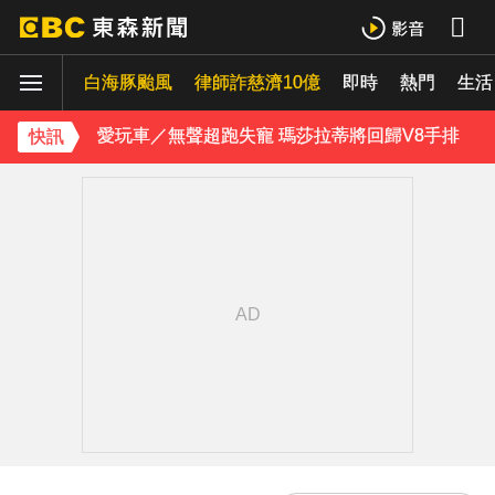
喉嚨痛別輕忽！醫揭口咽癌4警訊 不菸不酒也可能中招
白海豚颱風
愛玩車／無聲超跑失寵 瑪莎拉蒂將回歸V8手排
律師詐慈濟10億
即時
熱門
生活
《理財達人秀》X 安聯投信免費講座報名中！搶先卡位 2027
快訊
埃及知名女星涉販毒！ 遭「判死刑」震撼社會
下載東森App，隨時掌握天下大小事！
獨家／碰碰碰！「伍萬、六筒、八條」從天降 險砸路過民眾