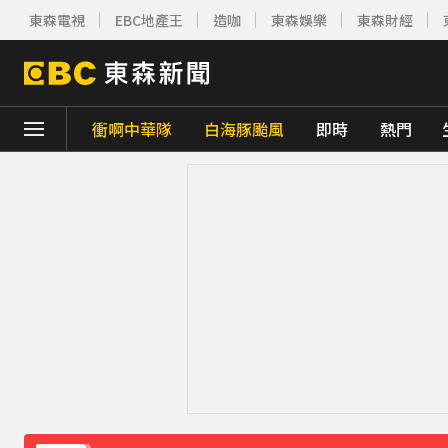
東森電視
EBC地產王
造咖
東森娛樂
東森財經
衝啊中華隊
白海豚颱風
即時
熱門
下載東森App，隨時掌握天下大小事！
《理財達人秀》X 安聯投信免費講座報名中！搶
王彩樺現身味全龍開球！鬆口「最後一次調
羅美玲連生三胎！自爆與尪「2年沒接吻」