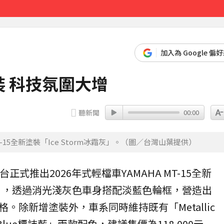
先卡位 2027
加入為 Google 偏
裝 科技氛圍大增
聽新聞
00:00
T-15全新塗裝「Ice Storm冰霜灰」。（圖／台灣山葉提供）
台正式推出2026年式輕檔車
YAMAHA
MT-15
全新
」，透過消光淺灰色車身搭配淡藍色輪框，營造出
。除新增塗裝外，車系同時維持既有「Metallic
n Blue標誌藍」兩款配色，建議售價為118,000元