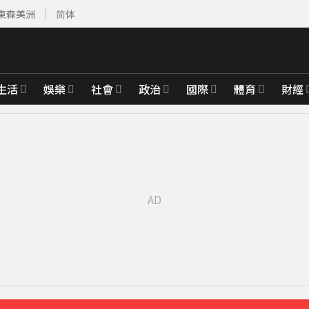
東森美洲
简体
生活
娛樂
社會
政治
國際
體育
財經
先卡位 2027
整」哽咽憶亡母吐心聲
35分鐘前
白家綺急拱放閃