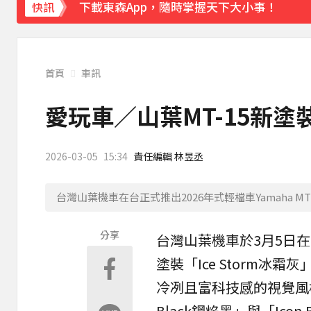
下載東森App，隨時掌握天下大小事！
快訊
《理財達人秀》X 安聯投信免費講座報名中！搶
首頁
車訊
愛玩車／山葉MT-15新塗
2026-03-05
15:34
責任編輯 林昱丞
台灣山葉機車在台正式推出2026年式輕檔車Yamaha M
分享
台灣
山葉
機車於3月5日在
塗裝「
Ice Storm冰霜灰
冷冽且富科技感的視覺風格
Black鋼焰黑」與「Ico