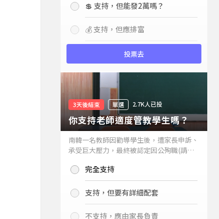
💲 支持，但能發2萬嗎？
💰 支持，但應排富
投票去
2.7K人已投
3天後結束
單選
你支持老師適度管教學生嗎？
南韓一名教師因勸導學生後，遭家長申訴、
承受巨大壓力，最終被認定因公殉職(請見
下列新聞)，引發外界關注教師教權。請問
完全支持
你支持老師適度管教學生嗎？
支持，但要有詳細配套
不支持，應由家長負責