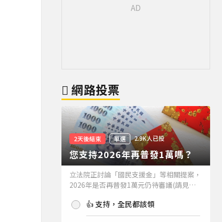
網路投票
2.9K人已投
2天後結束
單選
您支持2026年再普發1萬嗎？
立法院正討論「國民支援金」等相關提案，
2026年是否再普發1萬元仍待審議(請見下
方新聞)。如果2026年再普發1萬元，你支
👍 支持，全民都該領
持嗎？