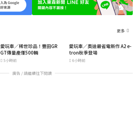
更多
愛玩車／稀世珍品！豐田GR
愛玩車／奧迪最省電新作 A2 e-
GT傳量產僅500輛
tron秋季登場
5小時前
6小時前
廣告 / 請繼續往下閱讀