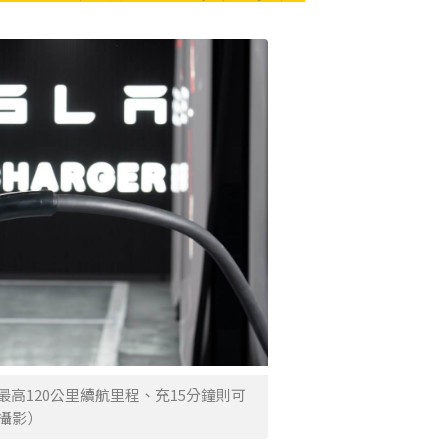
高120公里續航里程、充15分鐘則可
丞攝影）