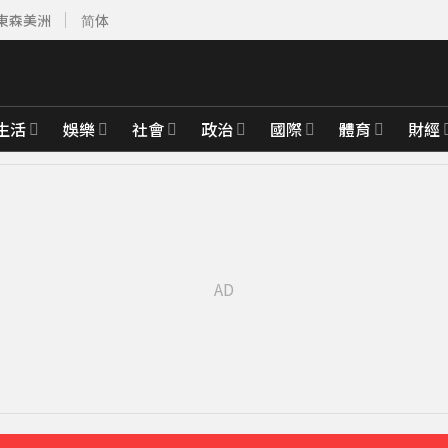
東森美洲
简体
生活
娛樂
社會
政治
國際
體育
財經
2分鐘前
先卡位 2027
白家綺急拱放閃