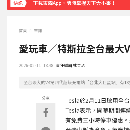
下載東森App，隨時掌握天下大小事！
快訊
遠見天下創辦人高希均辭世 享耆壽90歲
3
首頁
車訊
愛玩車／特斯拉全台最大V
2026-02-11
18:48
責任編輯 林昱丞
全台最大的V4第四代超級充電站「台北大巨蛋站」有18
分享
Tesla
於2月11日啟用全
Tesla表示，開幕期間
有免費三小時停車優惠。另
台灣山脈為意象，象徵持續