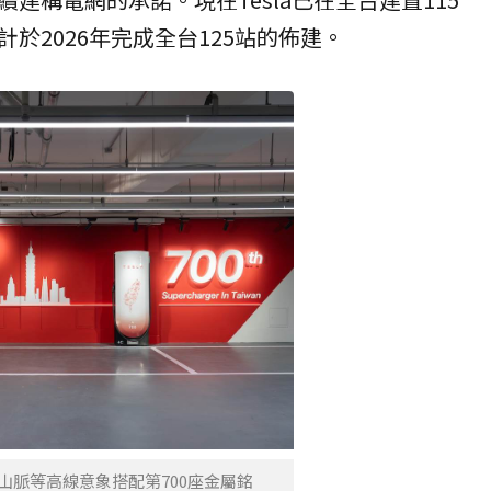
於2026年完成全台125站的佈建。
山脈等高線意象搭配第700座金屬銘