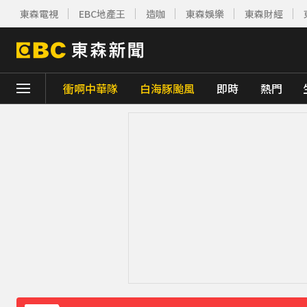
東森電視
EBC地產王
造咖
東森娛樂
東森財經
衝啊中華隊
白海豚颱風
即時
熱門
下載東森App，隨時掌握天下大小事！
遠見天下創辦人高希均辭世 享耆壽90歲
3
《理財達人秀》X 安聯投信免費講座報名中！搶
羅美玲連生三胎！自爆與尪「2年沒接吻」