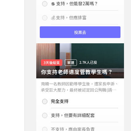
💲 支持，但能發2萬嗎？
💰 支持，但應排富
投票去
2.7K人已投
3天後結束
單選
你支持老師適度管教學生嗎？
南韓一名教師因勸導學生後，遭家長申訴、
承受巨大壓力，最終被認定因公殉職(請見
下列新聞)，引發外界關注教師教權。請問
完全支持
你支持老師適度管教學生嗎？
支持，但要有詳細配套
不支持，應由家長負責