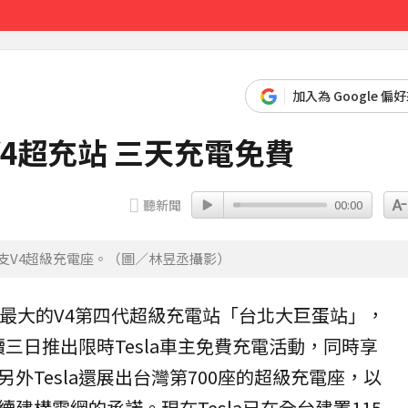
2分鐘前
加入為 Google 偏
4超充站 三天充電免費
聽新聞
00:00
支V4超級充電座。（圖／林昱丞攝影）
台最大的
V4第四代超級充電站
「
台北大巨蛋
站」，
連續三日推出限時Tesla車主免費充電活動，同時享
外Tesla還展出台灣第700座的超級充電座，以
建構電網的承諾。現在Tesla已在全台建置115