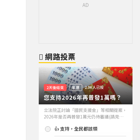
網路投票
2.9K人已投
2天後結束
單選
您支持2026年再普發1萬嗎？
立法院正討論「國民支援金」等相關提案，
2026年是否再普發1萬元仍待審議(請見下
方新聞)。如果2026年再普發1萬元，你支
👍 支持，全民都該領
持嗎？