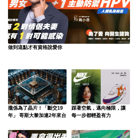
做到這點才有資格說愛你
PR
攏係為了晶片！「斷交19
踩著空氣，邁向極限，讓
年」 哥斯大黎加連2年來台
每一步都輕盈有力
PR