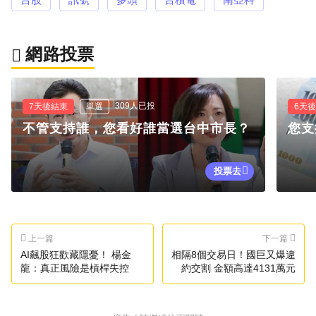
網路投票
309人已投
7天後結束
單選
6天
不管支持誰，您看好誰當選台中市長？
您支
投票去
上一篇
下一篇
AI飆股狂歡藏隱憂！ 楊金
相隔8個交易日！國巨又爆違
龍：真正風險是槓桿失控
約交割 金額高達4131萬元