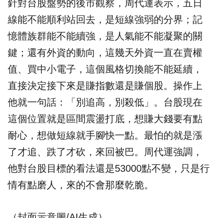
針對台股盤勢的後市觀察，周代運表示，五日
線能不能順利站回去，是短線強弱的分界；記
憶體族群能不能續強，是人氣能不能凝聚的關
鍵；還有外資的動向，這幾天外資一直在賣權
值、買中小電子，這個風格切換能不能延續，
直接決定接下來是賺指數還是賺個股。操作上
他就一句話：「別追高，別殺低」。台股現在
這個位置就是區間震盪打底，想賺大錢要有點
耐心，想做短線就手腳快一點。最怕的就是漲
了才追、跌了才砍，來回被巴。周代運強調，
他對台股目標的看法還是53000點不變，只是行
情有點磨人，來的不會那麼乾脆。
（封面示意圖/AI生成）