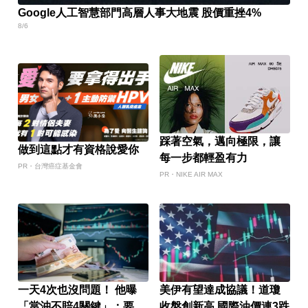
Google人工智慧部門高層人事大地震 股價重挫4%
8/6
踩著空氣，邁向極限，讓
做到這點才有資格說愛你
每一步都輕盈有力
PR・台灣癌症基金會
PR・NIKE AIR MAX
一天4次也沒問題！ 他曝
美伊有望達成協議！道瓊
「當沖不賠4關鍵」：要賺
收盤創新高 國際油價連3跌