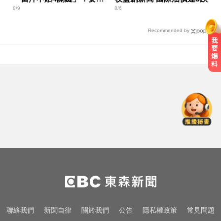
8/9
8/6
很容易
Recommended by
里約直升機墜毀 哥倫比亞一家3名
女性罹難
MLB／大谷10局致勝安當救世主！
道奇險勝響尾蛇終止7連敗
MLB／費爾柴德一度成自由球員 簽
小聯盟約重回水手3A
里約直升機墜毀 哥倫比亞一家3名
女性罹難
MLB／大谷10局致勝安當救世主！
聯絡我們
新聞自律
關於我們
公告
隱私權政策
常見問題
道奇險勝響尾蛇終止7連敗