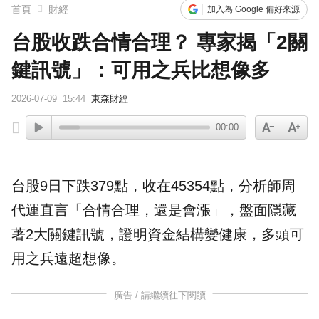
首頁
財經
加入為 Google 偏好來源
台股收跌合情合理？ 專家揭「2關
鍵訊號」：可用之兵比想像多
2026-07-09
15:44
東森財經
00:00
台股
9日下跌379點，收在45354點，分析師周
代運直言「合情合理，還是會漲」，盤面隱藏
著2大關鍵
訊號
，證明資金結構變健康，
多頭
可
用之兵遠超想像。
廣告 / 請繼續往下閱讀