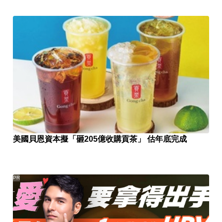
美國貝恩資本擬「砸205億收購貢茶」 估年底完成
PR