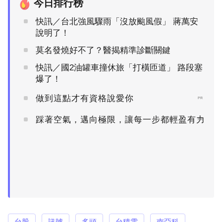
今日排行榜
快訊／台北強風驟雨「沒放颱風假」 蔣萬安
說明了！
莫名發燒好不了？醫揭精準診斷關鍵
快訊／國2油罐車撞休旅「打橫匝道」 路段塞
爆了！
做到這點才有資格說愛你
PR
踩著空氣，邁向極限，讓每一步都輕盈有力
PR
台股
訊號
多頭
台積電
南亞科