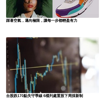
踩著空氣，邁向極限，讓每一步都輕盈有力
台股跌170點失守季線 6檔列處置股下周採新制