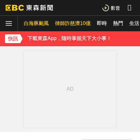
許富凱暴瘦7公斤登台！「臉明顯凹陷」嚇壞媽媽 父親節憶亡父淚崩
白海豚颱風
律師詐慈濟10億
即時
熱門
生活
温嵐挺過敗血性休克首露面！「住ICU搶救11天」曝最新近況：讓大家擔心了
下載東森App，隨時掌握天下大小事！
快訊
吳建豪迎48歲生日！周渝民苦練吉他送祝福 阿信揭3人私下面