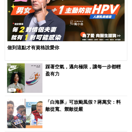
做到這點才有資格說愛你
PR
踩著空氣，邁向極限，讓每一步都輕
盈有力
「白海豚」可放颱風假？蔣萬安：料
敵從寬、禦敵從嚴