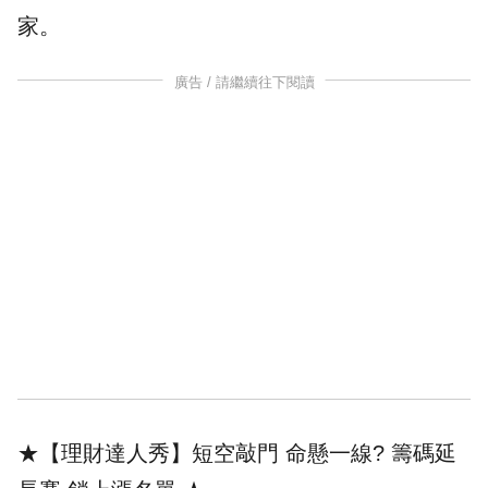
家。
廣告 / 請繼續往下閱讀
★【理財達人秀】短空敲門 命懸一線? 籌碼延