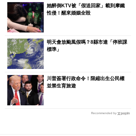
她醉倒KTV被「假送回家」載到摩鐵
性侵！醒來婚姻全毀
明天會放颱風假嗎？8縣市達「停班課
標準」
川普簽署行政命令！限縮出生公民權
並禁生育旅遊
Recommended by