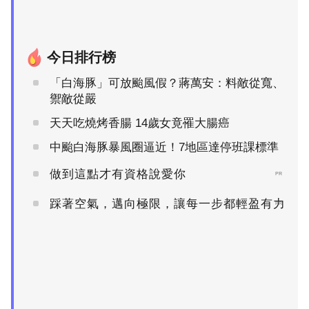
今日排行榜
「白海豚」可放颱風假？蔣萬安：料敵從寬、
禦敵從嚴
天天吃燒烤香腸 14歲女竟罹大腸癌
中颱白海豚暴風圈逼近！7地區達停班課標準
做到這點才有資格說愛你
PR
踩著空氣，邁向極限，讓每一步都輕盈有力
PR