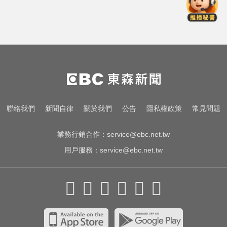
隔夜菜藏致命危機？醫揭預防食物
中毒關鍵
明天會放颱風假嗎？8縣市達「停班
課標準」
你也有膝蓋喀喀響？醫揭1習慣 恐
害越走越沒力
隔夜菜藏致命危機？醫揭預防食物
聯絡我們
新聞自律
關於我們
公告
隱私權政策
常見問題
中毒關鍵
業務行銷合作：
service@ebc.net.tw
用戶服務：
service@ebc.net.tw