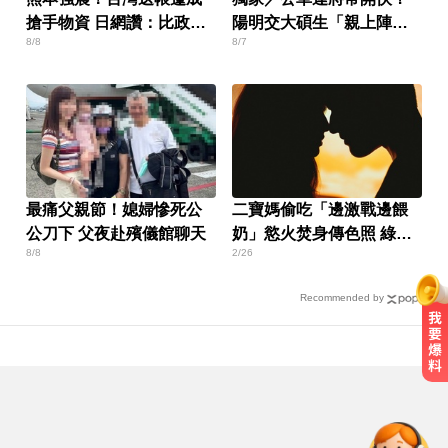
搶手物資 日網讚：比政府
陽明交大碩生「親上陣」
8/8
8/7
還快
找原因
最痛父親節！媳婦慘死公
二寶媽偷吃「邊激戰邊餵
公刀下 父夜赴殯儀館聊天
奶」慾火焚身傳色照 綠帽
8/8
2/26
尪崩潰
Recommended by
你也有膝蓋喀喀響？醫揭1習慣 恐
害越走越沒力