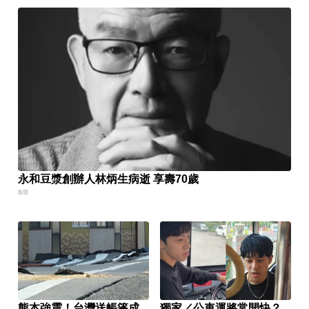
永和豆漿創辦人林炳生病逝 享壽70歲
8/8
熊本強震！台灣送帳篷成
獨家／公車運將常開快？