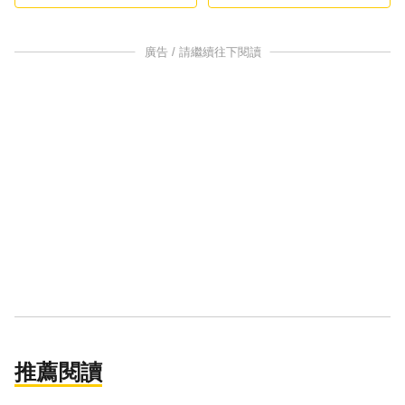
停創新高
狂勝0050
廣告 / 請繼續往下閱讀
推薦閱讀