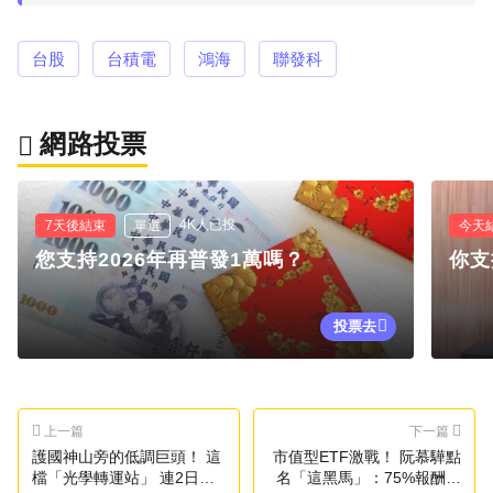
台股
台積電
鴻海
聯發科
網路投票
4K人已投
7天後結束
單選
今天
您支持2026年再普發1萬嗎？
你支
投票去
上一篇
下一篇
護國神山旁的低調巨頭！ 這
市值型ETF激戰！ 阮慕驊點
檔「光學轉運站」 連2日漲
名「這黑馬」：75%報酬率