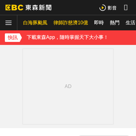
白海豚估「明通過台灣北方」北部慎防豪雨 深夜撲中國
白海豚颱風
律師詐慈濟10億
即時
熱門
《理財達人秀》X 安聯投信免費講座報名中！搶先卡位 2027
生活
下載東森App，隨時掌握天下大小事！
快訊
白海豚雨帶影響 鄭明典示警：晚上不要出門