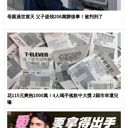
母親過世當天 父子提領206萬辦後事！被判刑了
花115元爽抱1000萬！4人喝手搖飲中大獎 2縣市幸運兒
曝
PR