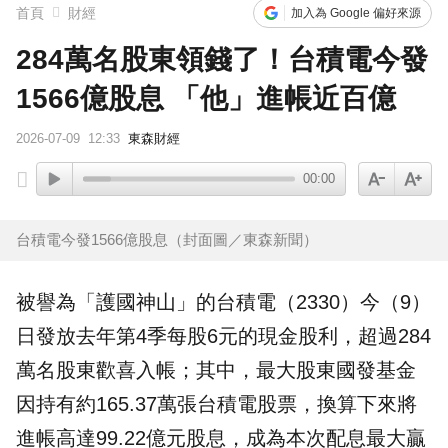
首頁
財經
加入為 Google 偏好來源
284萬名股東領錢了！台積電今發
1566億股息 「他」進帳近百億
2026-07-09
12:33
東森財經
00:00
台積電今發1566億股息（封面圖／東森新聞）
被譽為「護國神山」的
台積電
（2330）今（9）
日發放去年第4季每股6元的現金股利，超過284
萬名股東歡喜入帳；其中，最大股東國發基金
因持有約165.37萬張台積電股票，換算下來將
進帳高達99.22億元股息，成為本次配息最大贏