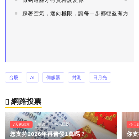
做到這點才有資格說愛你
踩著空氣，邁向極限，讓每一步都輕盈有力
PR
台股
AI
伺服器
封測
日月光
網路投票
3.9K人已投
7天後結束
單選
今天
您支持2026年再普發1萬嗎？
你支