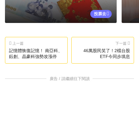
投票去
上一篇
下一篇
記憶體恢復記憶！ 南亞科、
46萬股民笑了！2檔台股
鈺創、晶豪科強勢攻漲停
ETF今同步填息
廣告 / 請繼續往下閱讀