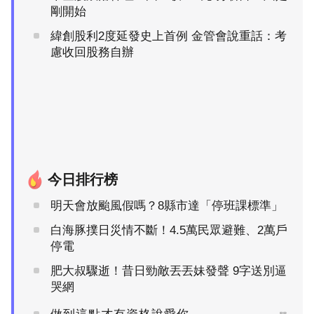
剛開始
緯創股利2度延發史上首例 金管會說重話：考
慮收回股務自辦
今日排行榜
明天會放颱風假嗎？8縣市達「停班課標準」
白海豚撲日災情不斷！4.5萬民眾避難、2萬戶
停電
肥大叔驟逝！昔日勁敵丟丟妹發聲 9字送別逼
哭網
PR