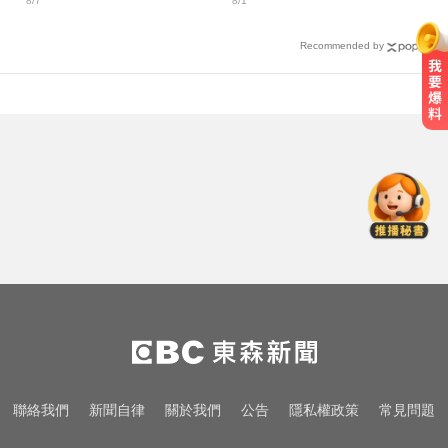
8/7
8/1
Recommended by
滴管餵毒性侵致死！台中宮廟總幹
事摧殘傳播妹 下場出爐
「白海豚」可放颱風假？蔣萬安：
料敵從寬、禦敵從嚴
高雄恐怖車禍！電動車失控連撞13
車 車頭嚴重變形
滴管餵毒性侵致死！台中宮廟總幹
事摧殘傳播妹 下場出爐
「白海豚」可放颱風假？蔣萬安：
聯絡我們
新聞自律
關於我們
公告
隱私權政策
常見問題
料敵從寬、禦敵從嚴