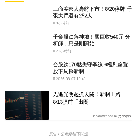
三商美邦人壽將下市！8/20停牌 千
張大戶還有252人
3小時前
千金股跌落神壇！國巨收540元 分
析師：只是剛開始
21小時前
台股跌170點失守季線 6檔列處置
股下周採新制
2026-08-07 19:41
先進光明起抓去關！新制上路
8/13提前「出關」
Recommended by
廣告 / 請繼續往下閱讀