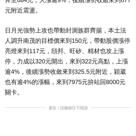
奔至684元，大漲逾9%，後續漲勢收斂來到677
元附近震盪。
日月光強勢上攻也帶動封測族群齊揚，本土法
人調升南茂的目標價來到150元，帶動股價漲停
亮燈來到117元，頎邦、旺矽、精材也攻上漲
停，力成以320元開出，來到322元高點，上漲
逾4%，後續漲勢收斂來到325.5元附近，穎葳
也有逾4%的漲幅，來到7975元拚站回8000元
關卡。
廣告 / 請繼續往下閱讀