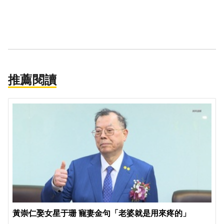
推薦閱讀
黃崇仁娶女星于珊 寵妻金句「老婆就是用來疼的」