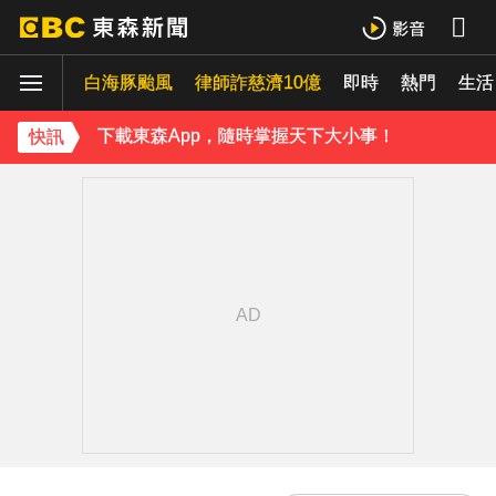
獨家／尖石山區間歇性大雨 店家提前打烊「砌牆防颱」
白海豚颱風
律師詐慈濟10億
即時
熱門
《理財達人秀》X 安聯投信免費講座報名中！搶先卡位 2027
生活
下載東森App，隨時掌握天下大小事！
快訊
快訊／白海豚逼近！連江縣宣布明天停班停課