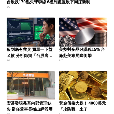
台股跌170點失守季線 6檔列處置股下周採新制
8/7
殺到底有救兵 買單一下盤
美擬對多晶矽課稅15% 台
又軟 分析師揭「台股磨
廠赴美布局降衝擊
8/7
8/7
人」背後真相
宏碁發現兆基內部管理缺
黃金價格大跌！ 4000美元
失 辭任董事長撤出經營層
「攻防戰」來了