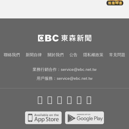
台玻夫人挨控冷血母！譚以欣完成
亡夫遺願 107字認了想報復
颱風天！ 暖警下班途中遇視障人士
冒雨陪走回家
NBA／獨行俠、火箭10月登陸澳
聯絡我們
新聞自律
關於我們
公告
隱私權政策
常見問題
門！所有資訊一次看
業務行銷合作：
service@ebc.net.tw
用戶服務：
service@ebc.net.tw