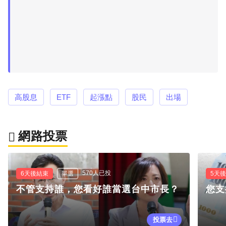
高股息
ETF
起漲點
股民
出場
網路投票
570人已投
6天後結束
單選
5天
不管支持誰，您看好誰當選台中市長？
您支
投票去