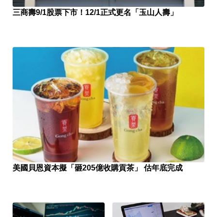
三商壽9/1股票下市！12/1正式更名「玉山人壽」
美國貝恩資本擬「砸205億收購貢茶」 估年底完成