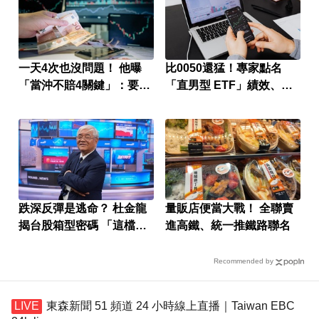
一天4次也沒問題！ 他曝
比0050還猛！專家點名
「當沖不賠4關鍵」：要賺
「直男型 ETF」績效、抗
很容易
跌一次勝出
跌深反彈是逃命？ 杜金龍
量販店便當大戰！ 全聯賣
揭台股箱型密碼 「這檔」
進高鐵、統一推鐵路聯名
手腳要快
Recommended by
東森新聞 51 頻道 24 小時線上直播｜Taiwan EBC