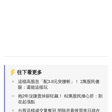
往下看更多
這檔高股息「配3.8元突腰斬」！ 2萬股民傻
眼：還能這樣玩
抱2年沒賺賣掉卻狂飆！ 82萬股民捶心肝：割
在起漲點
台股這檔成交量奪冠 明除息最後買進日就在