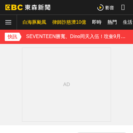
快訊／方志友、楊銘威離婚 「無法再做情人、永遠是家人」
富婆砸錢拍短劇塞60場吻戲！男星爆「開房被包養」 親上火線揭真相
白海豚颱風
律師詐慈濟10億
即時
熱門
生活
SEVENTEEN勝寬、Dino同天入伍！玟奎9月服替代役
快訊
泰男團Dragon 5男星爆死訊！騎單車離家失聯 陳屍河中驚見「20公斤重物」
女星告別9年演藝圈！轉行當計程車司機 曝收入：比演員賺更多
蔡阿嘎陷爭議！蘿拉神隱19個月首發文 遭酸「詐騙集團回歸」回應了
下載東森App，隨時掌握天下大小事！
玉澤演巡演首站獻給台北！加碼「自拍+簽名會」 寵粉無極限