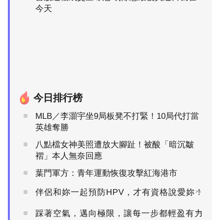
今天
今日排行榜
MLB／李灝宇坐9局板凳不打緊！10局代打當
英雄奪勝
八點檔女神美照遭放大腳趾！被酸「暗沉皺
褶」本人無奈回應
葉門軍方：青年運動恢復攻擊紅海港市
伴侶和妳一起預防HPV，才有資格說愛妳！
PR
踩著空氣，邁向極限，讓每一步都輕盈有力
PR