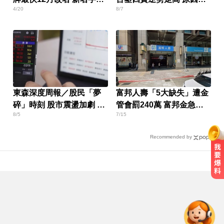
4/20
8/7
光
到了
東森深度周報／股民「夢
富邦人壽「5大缺失」遭金
碎」時刻 股市震盪加劇 投
管會罰240萬 富邦金急發
8/5
7/15
資迷思現形
重訊
Recommended by
颱風天！ 暖警下班途中遇視障人士
冒雨陪走回家
NBA／獨行俠、火箭10月登陸澳
門！所有資訊一次看