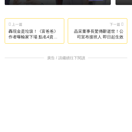
上一篇
下一篇
轟現金是垃圾！《富爸爸》
晶采董事長驚傳辭逝世！公
作者曝輸家下場 點名4資產
司宣布接班人 即日起生效
成贏家
廣告 / 請繼續往下閱讀