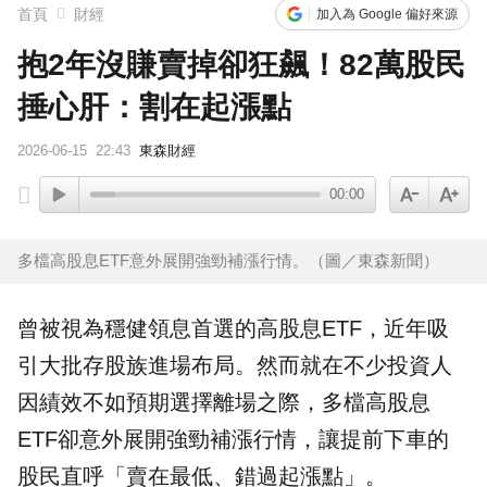
首頁
財經
加入為 Google 偏好來源
抱2年沒賺賣掉卻狂飆！82萬股民
捶心肝：割在起漲點
2026-06-15
22:43
東森財經
00:00
多檔高股息ETF意外展開強勁補漲行情。（圖／東森新聞）
曾被視為穩健領息首選的
高股息
ETF
，近年吸
引大批存股族進場布局。然而就在不少投資人
因績效不如預期選擇離場之際，多檔高股息
ETF卻意外展開強勁補漲行情，讓提前下車的
股民
直呼「賣在最低、錯過
起漲點
」。