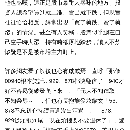
他也感嘆，這正是股市最耐人尋味的地方。投
資人總希望買進就上漲、賣出就下跌，但現實
往往恰恰相反，經常出現「買了就跌、賣了就
漲」的情況。甚至有人笑稱，股票似乎總在自
己空手時大漲、持有時卻原地踏步，讓人不禁
懷疑是不是被市場主力盯上。
許多網友看了以後也心有戚戚焉，直呼「那個
00940根本笑話...929、878都快翻倍了，940才
好不容易從破發爬上來」、「元大不知進取，
不知榮辱～」，但也有長抱族發炫耀文「56、
878不忘初心持續買進沒出清過」、「878、
929從頭抱到尾，現在煩惱要不要退休了」，還