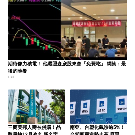
期待像力積電！ 他曬照森崴股東會「免費吃」 網笑：最
後的晚餐
6/18
三商美邦人壽被併購！品
南亞、台塑化飆漲逾5%！
牌最快12月改名 新名字曝
台塑四寶逆勢走高 原因找