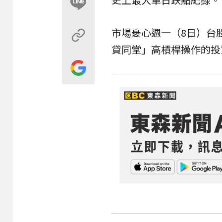
市場憂心週一（8日）
台
貸同堂
」高
槓桿
操作的投