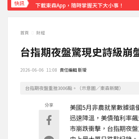
下載東森App，隨時掌握天下大小事！
快訊
獨家／女拒付4百洗頭費！ 髮廊老闆怒：洗
首頁
財經
台指期夜盤驚現史詩級崩
2026-06-06
11:08
責任編輯 靳璦
台指期夜盤重挫3006點。（示意圖／東森新聞）
分享
美國5月非農就業數據遠
迅速降溫，美債殖利率飆
市崩跌衝擊，
台指期
夜盤
史上最大單日跌點紀錄。