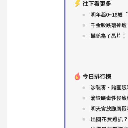
往下看更多
明年起0~18歲
千金股跌落神壇
攏係為了晶片！
今日排行榜
涉製毒、跨國販
滴管餵毒性侵致
明天會放颱風假
出國花費難抓