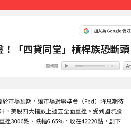
「霸王頭」
17分鐘前
加入為 Google 偏
盤！「四貸同堂」槓桿族恐斷頭
聽新聞
00:00
優於市場預期，讓市場對聯準會（Fed）降息期待
升，美股四大指數上週五全面重挫。受到國際股
重挫3006點、跌幅6.65%，收在42220點，創下