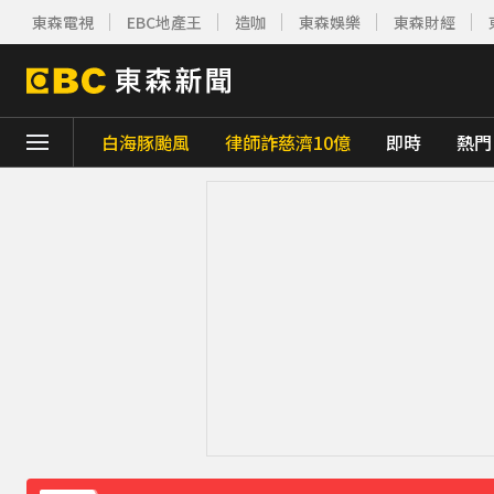
東森電視
EBC地產王
造咖
東森娛樂
東森財經
白海豚颱風
律師詐慈濟10億
即時
熱門
下載東森App，隨時掌握天下大小事！
獨家／女拒付4百洗頭費！ 髮廊老闆怒：洗
才準備出家！昔泰國男團成員溺斃 背包藏20
澎湖13孩沒人顧！擠10坪屋「小孩顧小孩」
白海豚逼近！9縣市風雨達停班課標準「1縣
《理財達人秀》X 安聯投信免費講座報名中！搶