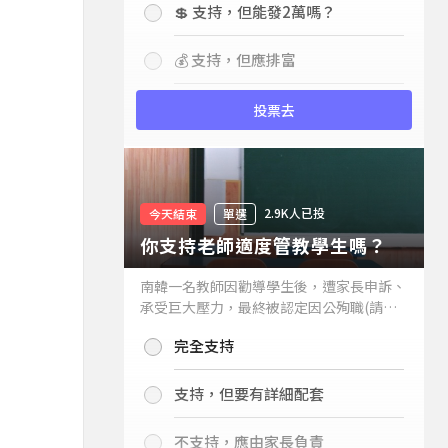
💲 支持，但能發2萬嗎？
💰 支持，但應排富
投票去
2.9K人已投
今天結束
單選
你支持老師適度管教學生嗎？
南韓一名教師因勸導學生後，遭家長申訴、
承受巨大壓力，最終被認定因公殉職(請見
下列新聞)，引發外界關注教師教權。請問
完全支持
你支持老師適度管教學生嗎？
支持，但要有詳細配套
不支持，應由家長負責