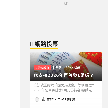
網路投票
3.9K人已投
7天後結束
單選
您支持2026年再普發1萬嗎？
立法院正討論「國民支援金」等相關提案，
2026年是否再普發1萬元仍待審議(請見下
方新聞)。如果2026年再普發1萬元，你支
👍 支持，全民都該領
持嗎？