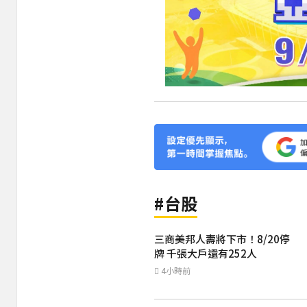
#台股
三商美邦人壽將下市！8/20停
牌 千張大戶還有252人
4小時前