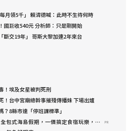
「每月領5千」 賴清德喊：此時不生待何時
！國巨收540元 分析師：只是剛開始
「斷交19年」 哥斯大黎加連2年來台
毒！埃及女星被判死刑
死！台中宮廟總幹事摧殘傳播妹 下場出爐
嗎？8縣市達「停班課標準」
？全包式海島假期，一價搞定食宿玩樂，省錢更省心！
PR