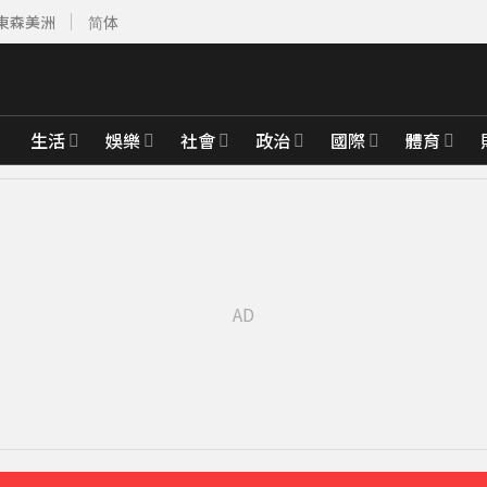
東森美洲
简体
生活
娛樂
社會
政治
國際
體育
「霸王頭」
17分鐘前
公斤重物
21分鐘前
 母離家帶走補助金
27分鐘前
市宣布了」
41分鐘前
先卡位 2027