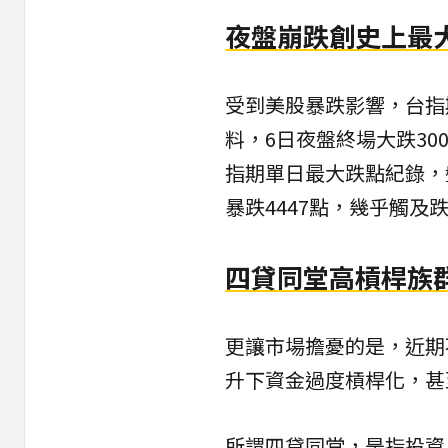
夜盤崩跌創史上最
受到美股暴跌影響，台指
料，6日夜盤終場大跌300
指期單日最大跌點紀錄，
暴跌4447點，幾乎觸及
四貸同堂高槓桿族
更讓市場擔憂的是，近期
升下資金過度槓桿化，甚
所謂四貸同堂，是指投資