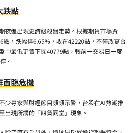
大跌點
期夜盤出現史詩級殺盤走勢。根據期貨市場資
6點，跌幅達6.65%，收在42220點，不僅改寫台
盤中最低更曾下探40779點，較前一交易日一度
跌停。
群面臨危機
不少專家與財經節目頻頻示警，台股在AI熱潮推
至出現所謂的「四貸同堂」現象。
人除了原有房貸外，還透過房屋增貸取得資金，