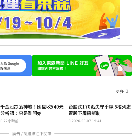
更多
千金股跌落神壇！國巨收540元
台股跌170點失守季線 6檔列處
分析師：只是剛開始
置股下周採新制
22小時前
2026-08-07 19:41
廣告 / 請繼續往下閱讀