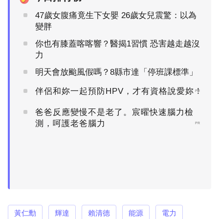
47歲女腹痛竟生下女嬰 26歲女兒震驚：以為
變胖
你也有膝蓋喀喀響？醫揭1習慣 恐害越走越沒
力
明天會放颱風假嗎？8縣市達「停班課標準」
伴侶和妳一起預防HPV，才有資格說愛妳！
PR
爸爸反應變慢不是老了。宸曜快速腦力檢
測，呵護老爸腦力
PR
黃仁勳
輝達
賴清德
能源
電力