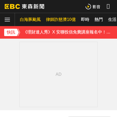
下載東森App，隨時掌握天下大小事！
白海豚颱風
律師詐慈濟10億
即時
熱門
新／又一熱帶低壓生成！最快今晚成颱「琵鷺」恐三颱共舞
生活
《理財達人秀》X 安聯投信免費講座報名中！搶先卡位 2027
快訊
下載東森App，隨時掌握天下大小事！
新／又一熱帶低壓生成！最快今晚成颱「琵鷺」恐三颱共舞