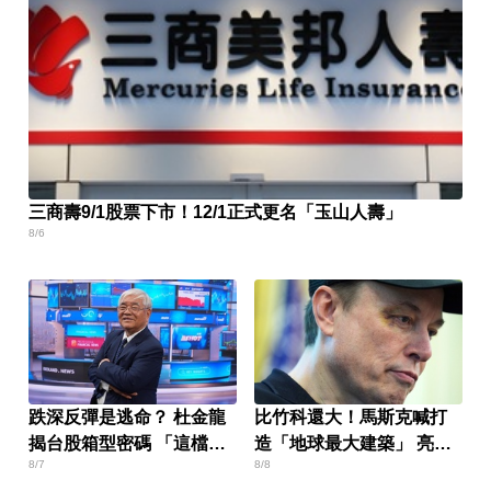
三商壽9/1股票下市！12/1正式更名「玉山人壽」
8/6
跌深反彈是逃命？ 杜金龍
比竹科還大！馬斯克喊打
揭台股箱型密碼 「這檔」
造「地球最大建築」 亮點
8/7
8/8
手腳要快
一次看