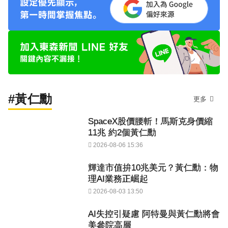
#黃仁勳
更多
SpaceX股價腰斬！馬斯克身價縮
11兆 約2個黃仁勳
2026-08-06 15:36
輝達市值拚10兆美元？黃仁勳：物
理AI業務正崛起
2026-08-03 13:50
AI失控引疑慮 阿特曼與黃仁勳將會
美參院高層