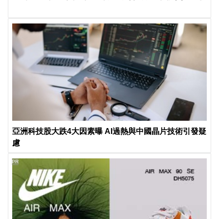
亞洲科技股大跌4大因素曝 AI過熱與中國晶片技術引發疑
慮
PR