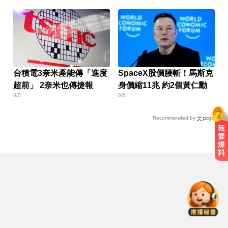
台積電3奈米產能傳「進度
SpaceX股價腰斬！馬斯克
超前」 2奈米也傳捷報
身價縮11兆 約2個黃仁勳
8/5
8/6
Recommended by
怪伯5度上門問「全套半套」 美容
師鎖門報警
天天吃燒烤香腸 14歲女竟罹大腸癌