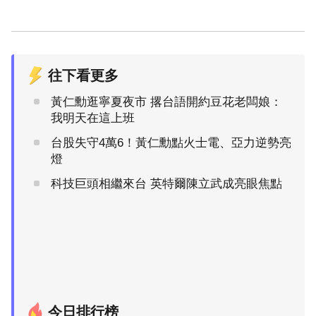
往下看更多
黃仁勳逛寧夏夜市 撂台語開約豆花老闆娘：
我明天在這上班
台股失守4萬6！黃仁勳點火士電、亞力逆勢亮
燈
科技巨頭相繼來台 英特爾陳立武成亮眼焦點
今日排行榜