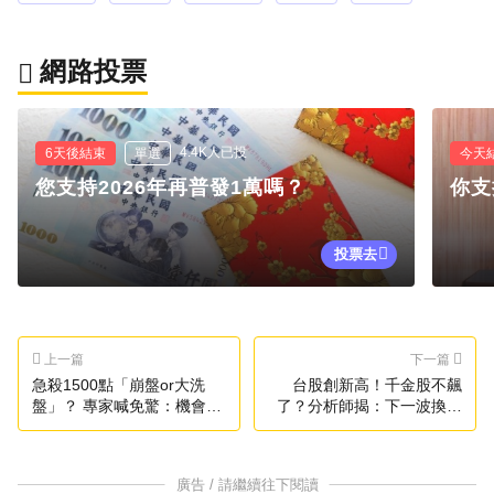
網路投票
4.4K人已投
6天後結束
單選
今天
您支持2026年再普發1萬嗎？
你支
投票去
上一篇
下一篇
急殺1500點「崩盤or大洗
台股創新高！千金股不飆
盤」？ 專家喊免驚：機會藏
了？分析師揭：下一波換這
在恐懼裡
類股
廣告 / 請繼續往下閱讀