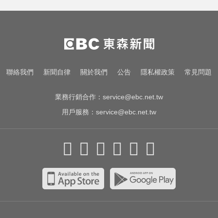
NBA／灰熊前鋒克拉克死因出爐 法
醫認定毒品意外
怪伯5度上門問「全套半套」 美容
師鎖門報警
聯絡我們
新聞自律
關於我們
公告
隱私權政策
常見問題
天天吃燒烤香腸 14歲女竟罹大腸癌
業務行銷合作：
service@ebc.net.tw
用戶服務：
service@ebc.net.tw