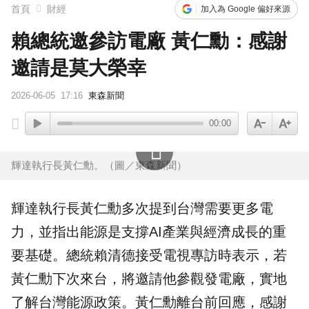
首頁
財經
加入為 Google 偏好來源
賴總統邀參訪電廠 黃仁勳：感謝
邀請是莫大榮幸
2026-06-05
17:16
東森新聞
00:00
輝達執行長黃仁勳。（圖／東森新聞）
輝達
執行長
黃仁勳
多次提到台灣需要更多
電
力
，並指出
能源
是支撐AI產業與經濟成長的重
要基礎。總統
賴清德
接受電視專訪時表示，若
黃仁勳下次來台，將邀請他參觀發電廠，實地
了解台灣能源政策。黃仁勳離台前回應，感謝