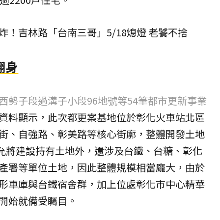
炸！吉林路「台南三哥」5/18熄燈 老饕不捨
翻身
西勢子段過溝子小段96地號等54筆都市更新事業
資料顯示，此次
都更
案基地位於彰化火車站北區
街、自強路、彰美路等核心街廓，整體開發土地
，除允將建設持有土地外，還涉及台鐵、台糖、彰化
產署等單位土地，因此整體規模相當龐大，由於
形車庫與台鐵宿舍群，加上位處彰化市中心精華
開始就備受矚目。