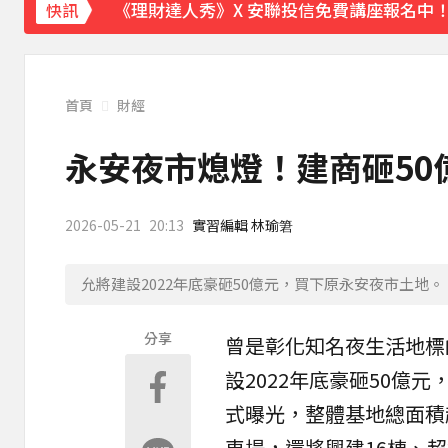
《理財達人秀》X 安聯投信免費講座報名中！搶
快訊
下載東森App，隨時掌握天下大小事！
白海豚雨帶影響 鄭明典示警：晚上不要出門
首頁
財經
永安夜市熄燈！建商砸50億
2026-05-21
20:13
實習編輯 林瑜䇹
允將建設2022年底豪砸50億元，買下原永安夜市土地。（圖
分享
曾是
彰化
知名夜生活地標
設2022年底豪砸50億
式曝光，整體基地總面積
車場，還將興建16棟、超過