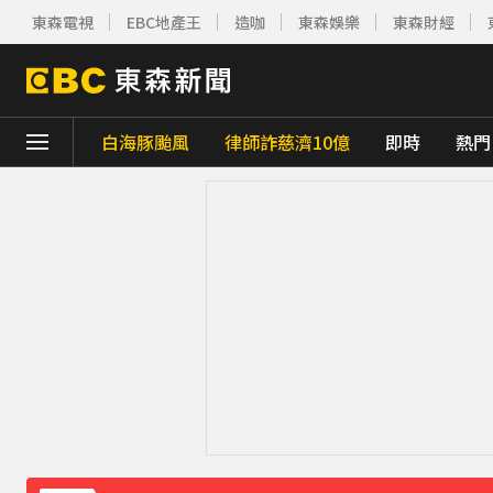
東森電視
EBC地產王
造咖
東森娛樂
東森財經
白海豚颱風
律師詐慈濟10億
即時
熱門
下載東森App，隨時掌握天下大小事！
白海豚雨帶影響 鄭明典示警：晚上不要出門
白海豚估「明通過台灣北方」北部慎防豪雨 
獨家／1坪85萬「12年屋」樓頂漏水！住戶
獨家／又有名店遭冒用詐騙！卡通園怒：投訴