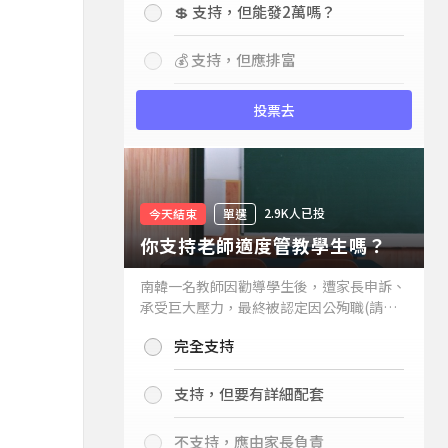
💲 支持，但能發2萬嗎？
💰 支持，但應排富
投票去
2.9K人已投
今天結束
單選
你支持老師適度管教學生嗎？
南韓一名教師因勸導學生後，遭家長申訴、
承受巨大壓力，最終被認定因公殉職(請見
下列新聞)，引發外界關注教師教權。請問
完全支持
你支持老師適度管教學生嗎？
支持，但要有詳細配套
不支持，應由家長負責