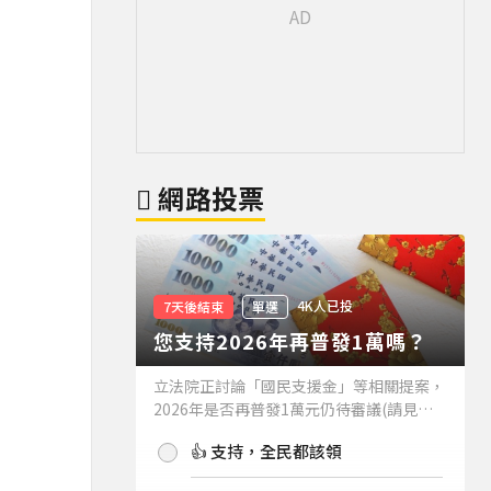
網路投票
4K人已投
7天後結束
單選
您支持2026年再普發1萬嗎？
立法院正討論「國民支援金」等相關提案，
2026年是否再普發1萬元仍待審議(請見下
方新聞)。如果2026年再普發1萬元，你支
👍 支持，全民都該領
持嗎？