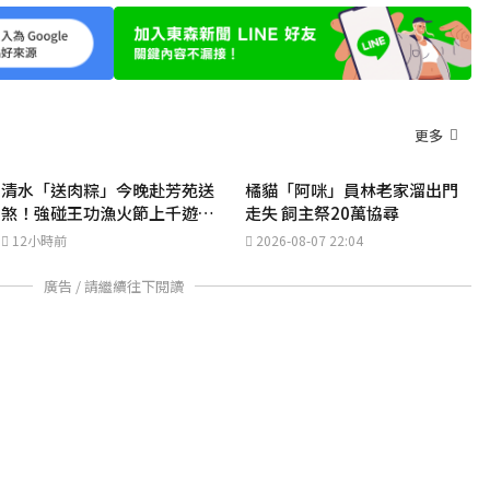
更多
清水「送肉粽」今晚赴芳苑送
橘貓「阿咪」員林老家溜出門
煞！強碰王功漁火節上千遊客
走失 飼主祭20萬協尋
喪家回應了
12小時前
2026-08-07 22:04
廣告 / 請繼續往下閱讀