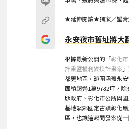
★延伸閱讀★
獨家／蟹膏
永安夜市舊址將大
根據最新公開的「
彰化市
計畫暨權利變換計畫案
」
都更地區，範圍涵蓋永安
面積超過1萬9782坪
縣政府、彰化市公所與國
基地緊鄰國定古蹟彰化扇
區，也讓這起開發案從一