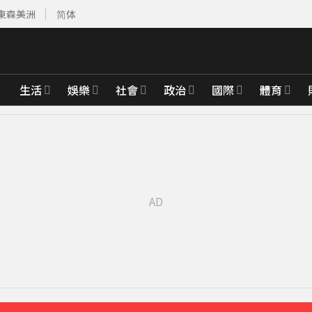
東森美洲
简体
生活
娛樂
社會
政治
國際
體育
3分鐘前
深夜撲中國
31分鐘前
怨害天花板滲水
49分鐘前
Meta也無效
52分鐘前