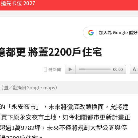
先卡位 2027
加入為 Google 偏
3分鐘前
都更 將蓋2200戶住宅
聽新聞
00:00
／翻攝自Google maps）
的「
永安夜市
」，未來將徹底改頭換面。允將建
元，買下原永安夜市土地，如今相關都市更新計畫正
超過1萬9782坪，未來不僅將規劃大型公園與停
2200戶
住宅
。