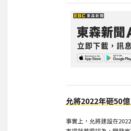
允將2022年砸50
事實上，允將建設在202
市場就普遍認為，開發商