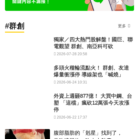
#群創
更多
獨家／四大熱門股解盤！國巨、聯
電觀望 群創、南亞科可砍
2026-07-28 20:58
多頭火種輪流點火！ 群創、友達
爆量衝漲停 導線架也「喊燒」
2026-06-24 10:31
外資上週砸877億！ 大買中鋼、台
塑 「這檔」瘋砍12萬張今天攻漲
停
2026-06-22 17:37
PR
腹部脂肪的「剋星」找到了，