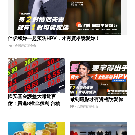
伴侶和妳一起預防HPV，才有資格說愛妳！
PR・台灣癌症基金會
國安基金護盤大賺近百
做到這點才有資格說愛你
億！買進8檔全獲利 台積電
PR・台灣癌症基金會
8/6
貢獻逾7成7