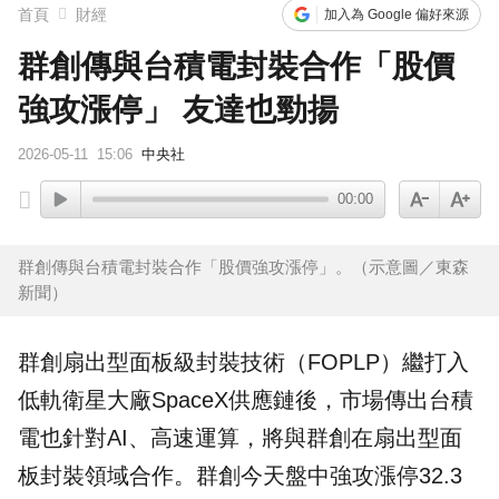
首頁
財經
加入為 Google 偏好來源
群創傳與台積電封裝合作「股價
強攻漲停」 友達也勁揚
2026-05-11
15:06
中央社
00:00
群創傳與台積電封裝合作「股價強攻漲停」。（示意圖／東森
新聞）
群創
扇出型面板級
封裝
技術（FOPLP）繼打入
低軌衛星大廠SpaceX供應鏈後，市場傳出
台積
電
也針對
AI
、高速運算，將與群創在扇出型面
板封裝領域合作。群創今天盤中強攻漲停32.3