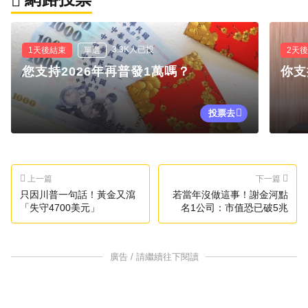
3.3K人已投
1天後結束
單選
2天
您支持2026年再普發1萬嗎？
你支
投票去
上一篇
下一篇
只因川普一句話！黃金又瀉
若當年沒做這事！謝金河點
「失守4700美元」
名1公司：市值恐已破5兆
廣告 / 請繼續往下閱讀