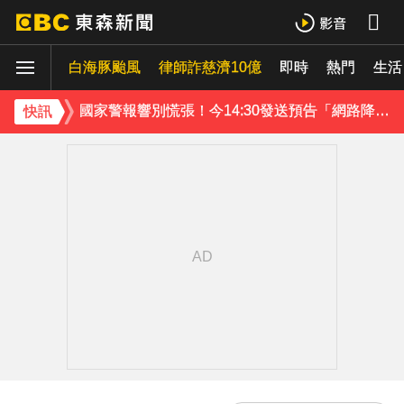
《理財達人秀》X 安聯投信免費講座報名中！搶先卡位 2027
白海豚颱風
下載東森App，隨時掌握天下大小事！
律師詐慈濟10億
即時
熱門
生活
國家警報響別慌張！今14:30發送預告「網路降速」演習
快訊