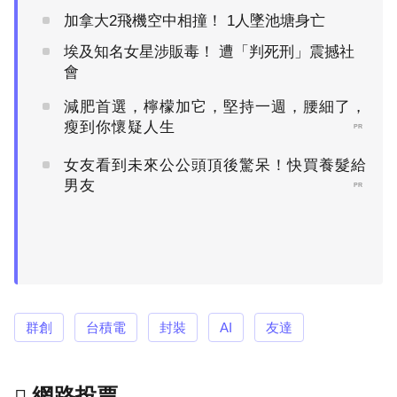
加拿大2飛機空中相撞！ 1人墜池塘身亡
埃及知名女星涉販毒！ 遭「判死刑」震撼社
會
減肥首選，檸檬加它，堅持一週，腰細了，
瘦到你懷疑人生
PR
女友看到未來公公頭頂後驚呆！快買養髮給
男友
PR
群創
台積電
封裝
AI
友達
網路投票