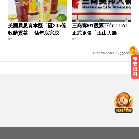
美國貝恩資本擬「砸205億
三商壽9/1股票下市！12/1
收購貢茶」 估年底完成
正式更名「玉山人壽」
8/6
8/6
Recommended by
金牌員工轉投李多慧！剪輯師突暴
紅狂接20業配 Joeman 認：我也會
想離職
尼斯湖水怪又現身！遊湖拍到「神
秘生物頭部」官方證實了
愛玩車／700匹馬力！奧斯頓馬丁
DB12 S登場