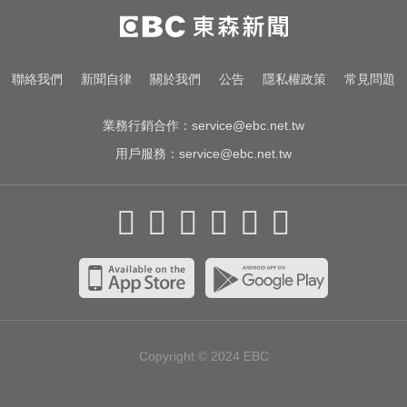
金牌員工轉投李多慧！剪輯師突暴
紅狂接20業配 Joeman 認：我也會
想離職
尼斯湖水怪又現身！遊湖拍到「神
聯絡我們
新聞自律
關於我們
公告
隱私權政策
常見問題
秘生物頭部」官方證實了
業務行銷合作：
service@ebc.net.tw
用戶服務：
service@ebc.net.tw
Copyright © 2024
EBC