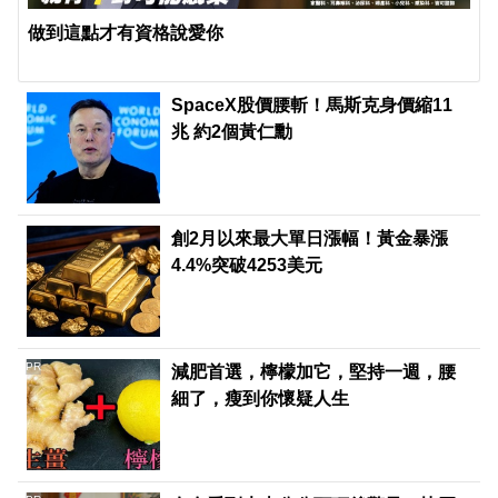
做到這點才有資格說愛你
SpaceX股價腰斬！馬斯克身價縮11
兆 約2個黃仁勳
創2月以來最大單日漲幅！黃金暴漲
4.4%突破4253美元
PR
減肥首選，檸檬加它，堅持一週，腰
細了，瘦到你懷疑人生