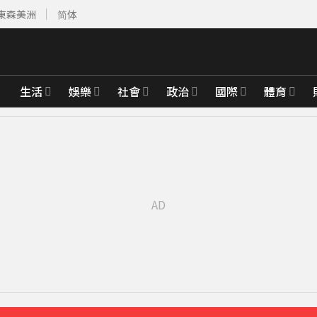
東森美洲
简体
生活
娛樂
社會
政治
國際
體育
17分鐘前
深夜撲中國
45分鐘前
先卡位 2027