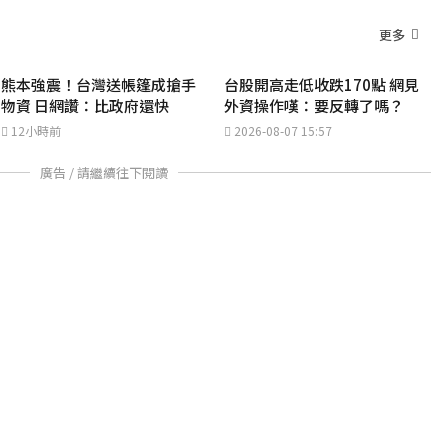
更多
熊本強震！台灣送帳篷成搶手
台股開高走低收跌170點 網見
物資 日網讚：比政府還快
外資操作嘆：要反轉了嗎？
12小時前
2026-08-07 15:57
廣告 / 請繼續往下閱讀