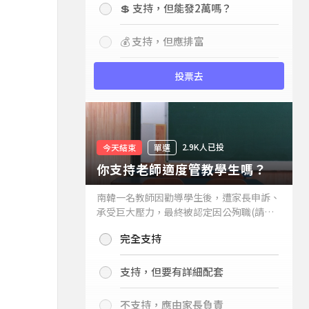
💲 支持，但能發2萬嗎？
💰 支持，但應排富
投票去
2.9K人已投
今天結束
單選
你支持老師適度管教學生嗎？
南韓一名教師因勸導學生後，遭家長申訴、
承受巨大壓力，最終被認定因公殉職(請見
下列新聞)，引發外界關注教師教權。請問
完全支持
你支持老師適度管教學生嗎？
支持，但要有詳細配套
不支持，應由家長負責