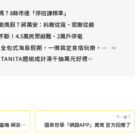
嗎？8縣市達「停班課標準」
颱風假？蔣萬安：料敵從寬、禦敵從嚴
不斷！4.5萬民眾避難、2萬戶停電
？全包式海島假期，一價搞定食宿玩樂，省錢更省心！
PR
TANITA體組成計滿千抽萬元好禮
PR
下一篇
當機 網哀
國泰世華「網銀APP」異常 官方回應了