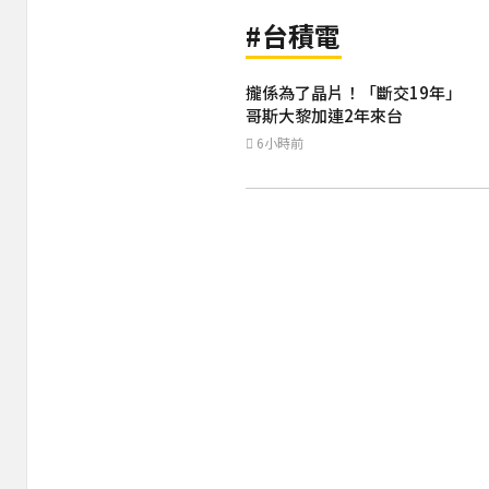
#台積電
攏係為了晶片！「斷交19年」
哥斯大黎加連2年來台
6小時前