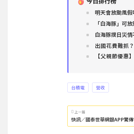
今日排行榜
明天會放颱風假
「白海豚」可放
白海豚撲日災情
出國花費難抓
【父親節優惠】
台積電
營收
上一篇
快訊／國泰世華網銀APP驚傳
號：不能提款！