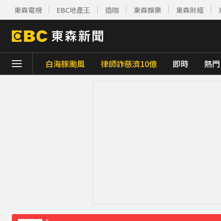
東森電視
EBC地產王
造咖
東森娛樂
東森財經
白海豚颱風
律師詐慈濟10億
即時
熱門
下載東森App，隨時掌握天下大小事！
白海豚雨帶影響 鄭明典示警：晚上不要出門
白海豚估「明通過台灣北方」北部慎防豪雨 
《理財達人秀》X 安聯投信免費講座報名中！搶
下載東森App，隨時掌握天下大小事！