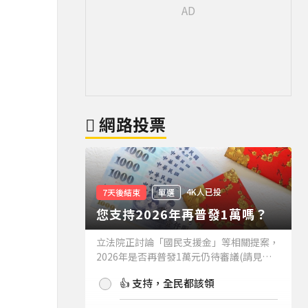
網路投票
4K人已投
7天後結束
單選
您支持2026年再普發1萬嗎？
立法院正討論「國民支援金」等相關提案，
2026年是否再普發1萬元仍待審議(請見下
方新聞)。如果2026年再普發1萬元，你支
👍 支持，全民都該領
持嗎？