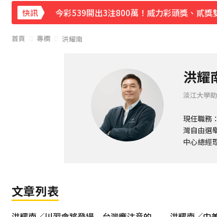
今彩539開出3注800萬！威力彩頭獎、貳獎
快訊
首頁
專欄
洪耀南
洪耀
淡江大學助
現任職務
灣自由選
中心總經理
文章列表
洪耀南／川習會將登場 台灣應注意的
洪耀南／中