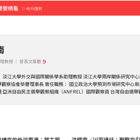
雙雙槓龜
46分鐘前
南
9
理教授
發表文章數
： 淡江大學外交與國際關係學系助理教授 淡江大學兩岸關係研究中心
舉觀察協會榮譽理事長 曾任職務： 國立政治大學預測市場研究中心執
 亞洲自由民主選舉觀察組織（ANFREL）國際觀察員 台灣自由選舉觀
美博弈的外溢震盪：蒙古親
洪耀南／川習通話：戰略指