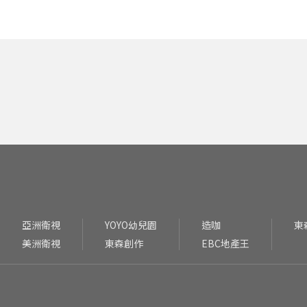
亞洲衛視
YOYO幼兒園
造咖
東
美洲衛視
東森創作
EBC地產王