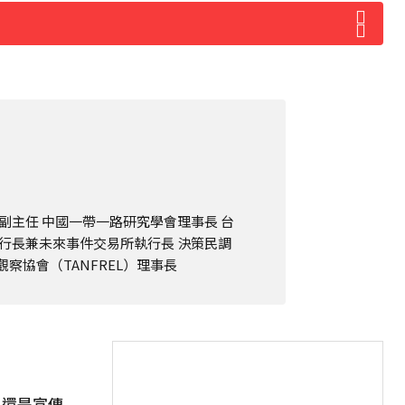
副主任 中國一帶一路研究學會理事長 台
行長兼未來事件交易所執行長 決策民調
察協會（TANFREL）理事長
引還是宣傳