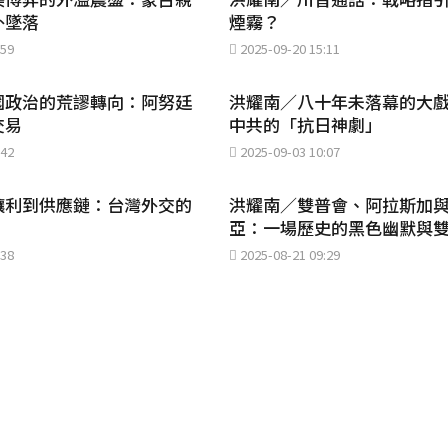
外墜落
煙霧？
:59
2025-09-20 15:11
國政治的荒謬轉向：阿努廷
洪耀南／八十年未落幕的大戲
交易
中共的「抗日神劇」
:42
2025-09-03 10:07
讓利到供應鏈：台灣外交的
洪耀南／雙普會、阿拉斯加
亞：一場歷史的黑色幽默與
:38
2025-08-21 09:29