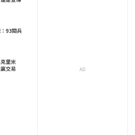
：93閱兵
與克里米
雙贏交易