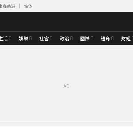
東森美洲
简体
生活
娛樂
社會
政治
國際
體育
財經
雙雙槓龜
46分鐘前
先卡位 2027