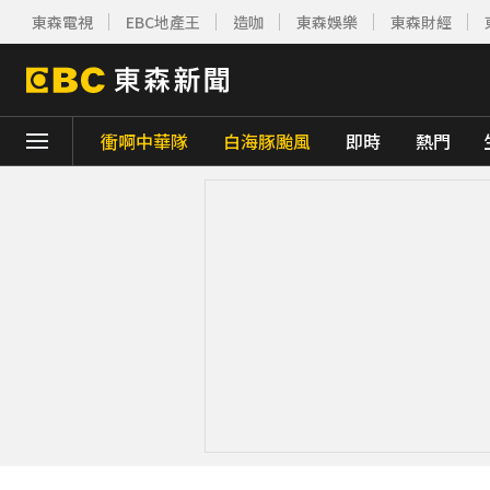
東森電視
EBC地產王
造咖
東森娛樂
東森財經
衝啊中華隊
白海豚颱風
即時
熱門
下載東森App，隨時掌握天下大小事！
今彩539開出3注800萬！威力彩頭獎、貳獎
《理財達人秀》X 安聯投信免費講座報名中！搶
下載東森App，隨時掌握天下大小事！