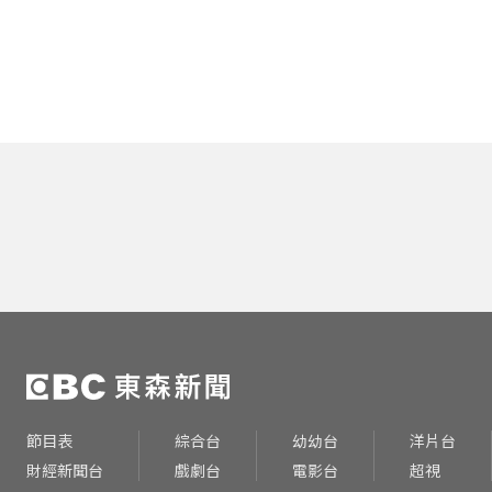
節目表
綜合台
幼幼台
洋片台
財經新聞台
戲劇台
電影台
超視