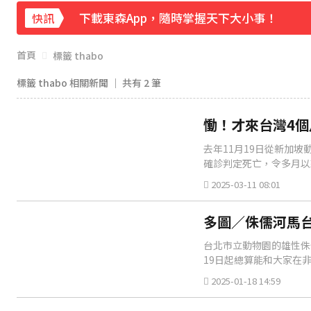
下載東森App，隨時掌握天下大小事！
快訊
《理財達人秀》X 安聯投信免費講座報名中！搶
首頁
標籤 thabo
標籤 thabo 相關新聞 │ 共有
2
筆
慟！才來台灣4個
去年11月19日從新加坡
確診判定死亡，令多月以
2025-03-11 08:01
多圖／侏儒河馬台
台北市立動物園的雄性侏儒
19日起總算能和大家在
2025-01-18 14:59