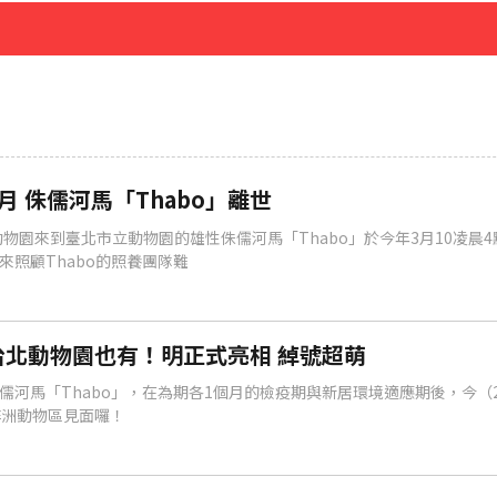
先卡位 2027
月 侏儒河馬「Thabo」離世
動物園來到臺北市立動物園的雄性侏儒河馬「Thabo」於今年3月10凌晨4
來照顧Thabo的照養團隊難
北動物園也有！明正式亮相 綽號超萌
河馬「Thabo」，在為期各1個月的檢疫期與新居環境適應期後，今（2
非洲動物區見面囉！