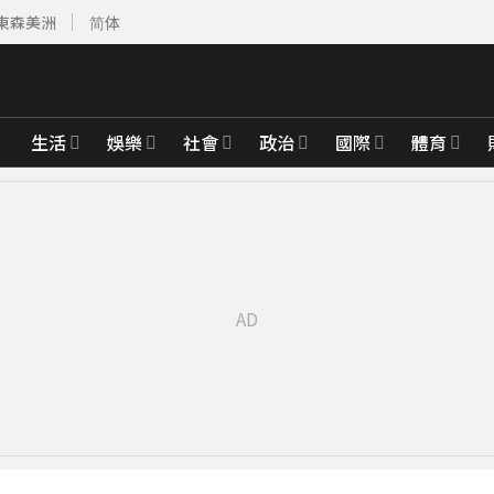
東森美洲
简体
生活
娛樂
社會
政治
國際
體育
先卡位 2027