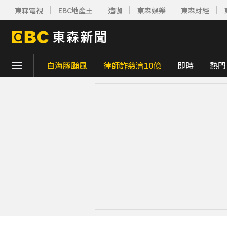
東森電視
EBC地產王
造咖
東森娛樂
東森財經
白海豚颱風
律師詐慈濟10億
即時
熱門
下載東森App，隨時掌握天下大小事！
《理財達人秀》X 安聯投信免費講座報名中！搶