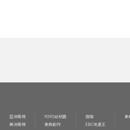
亞洲衛視
YOYO幼兒園
造咖
東
美洲衛視
東森創作
EBC地產王