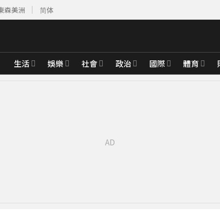
東森美洲
简体
生活
娛樂
社會
政治
國際
體育
分鐘前
、禦敵從嚴
51分鐘前
飢餓行銷嗎？
52分鐘前