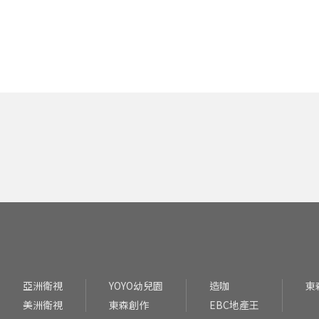
亞洲衛視
YOYO幼兒園
造咖
東
美洲衛視
東森創作
EBC地產王