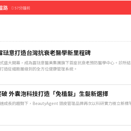
擋路
57分鐘前
先卡位 2027
分鐘前
露琺意打造台灣抗衰老醫學新里程碑
式盛大開幕，成為露琺意醫美集團旗下首座抗衰老預防醫學中心。診所結
打造從細胞層級到的全方位健康管理系統。
突破 外囊泡科技打造「免植髮」生髮新選擇
成長的趨勢下，BeautyAgent 頭皮管理品牌再次以科研實力樹立新