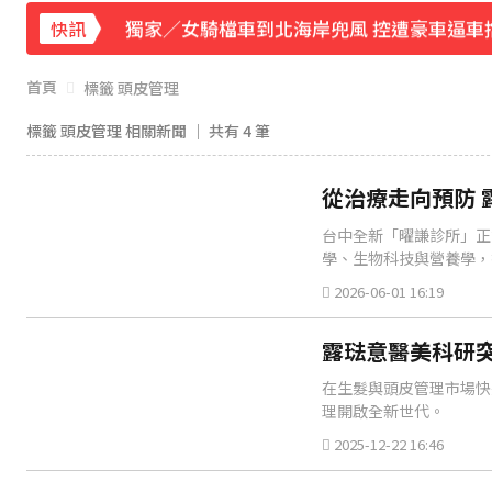
獨家／女騎檔車到北海岸兜風 控遭豪車逼車
快訊
《理財達人秀》X 安聯投信免費講座報名中！搶
首頁
標籤 頭皮管理
下載東森App，隨時掌握天下大小事！
標籤 頭皮管理 相關新聞 │ 共有
4
筆
快訊／雷雨狂炸雙北！警戒地區一次看
22
從治療走向預防 
台中全新「曜謙診所」正
學、生物科技與營養學，
2026-06-01 16:19
露琺意醫美科研
在生髮與頭皮管理市場快速
理開啟全新世代。
2025-12-22 16:46