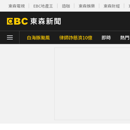
東森電視
EBC地產王
造咖
東森娛樂
東森財經
白海豚颱風
律師詐慈濟10億
即時
熱門
下載東森App，隨時掌握天下大小事！
快訊／雷雨狂炸雙北！警戒地區一次看
22
「白海豚」可放颱風假？蔣萬安：料敵從寬
獨家／美式賣場紅殼蛋「限購1盒」 客怨：