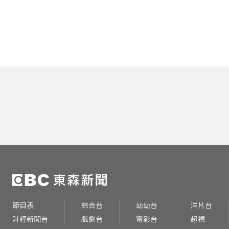
節目表
綜合台
幼幼台
洋片台
財經新聞台
戲劇台
電影台
超視