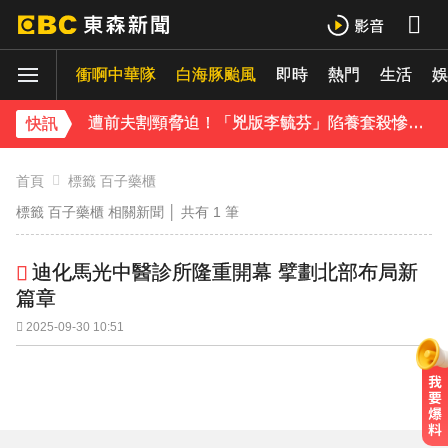
《理財達人秀》X 安聯投信免費講座報名中！搶先卡位 2027
衝啊中華隊
白海豚颱風
即時
熱門
生活
48歲男星直播突亮刀自殘！「全裸滿身血」警急破門 家屬發聲曝現況
娛
遭前夫割頸脅迫！「兇版李毓芬」陷養套殺慘賠2000萬 2度遇感情詐騙
快訊
下載東森App，隨時掌握天下大小事！
首頁
標籤 百子藥櫃
標籤 百子藥櫃 相關新聞 │ 共有
1
筆
新北割頸案近3年！受害少年姓名解禁公開 父心碎發聲
迪化馬光中醫診所隆重開幕 擘劃北部布局新
篇章
2025-09-30 10:51