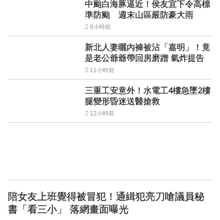
中颱白海豚逼近！侯友宜下令高標
準防颱 週末山區嚴防豪大雨
8小時前
新北人妻曬內褲被沾「嘉明」！竟
是老公爺爺帶回房磨蹭 氣炸提告
11小時前
三重工安意外！水電工4樓急墜2樓
腿變形昏迷送醫搶救
12小時前
陪女友上班覺得被冒犯！通緝犯亮刀嗆議員秘
書「看三小」 落網畫面曝光