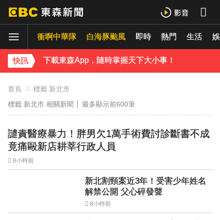
下載東森App，隨時掌握天下大小事！
衝啊中華隊
白海豚颱風
即時
熱門
生活
《理財達人秀》X 安聯投信免費講座報名中！搶先卡位 2027
娛
下載東森App，隨時掌握天下大小事！
快訊
《理財達人秀》X 安聯投信免費講座報名中！搶先卡位 2027
首頁
標籤 新北市
標籤 新北市 相關新聞 │
最多顯示前600筆
譴責醫療暴力！胖男欠1萬手術費討診斷書不成
竟痛毆新店耕莘行政人員
8小時前
新北割頸案近3年！受害少年姓名
解禁公開 父心碎發聲
8小時前