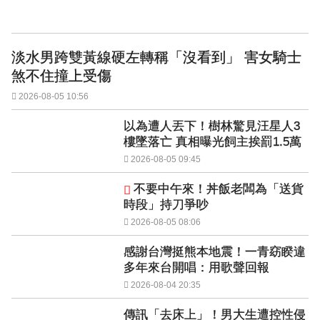
淡水男跨雙黃線硬左轉稱「沒看到」 害女騎士
煞不住撞上受傷
2026-08-05 10:56
以為遭人丟下！樹林驚見汪星人3
樓墜落亡 真相曝光飼主挨罰1.5萬
2026-08-05 09:45
不要中午來！丼飯老闆為「送貨
時段」持刀爭吵
2026-08-05 08:06
感謝台灣挺熊本地震！一青窈睽違
多年來台開唱：用歌聲回報
2026-08-04 20:35
傳訊「去床上」！男大生遭控性侵