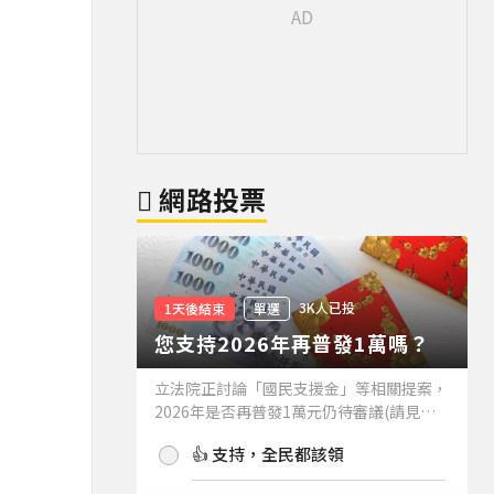
網路投票
3K人已投
1天後結束
單選
您支持2026年再普發1萬嗎？
立法院正討論「國民支援金」等相關提案，
2026年是否再普發1萬元仍待審議(請見下
方新聞)。如果2026年再普發1萬元，你支
👍 支持，全民都該領
持嗎？