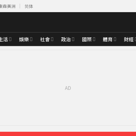
東森美洲
简体
生活
娛樂
社會
政治
國際
體育
財經
先卡位 2027