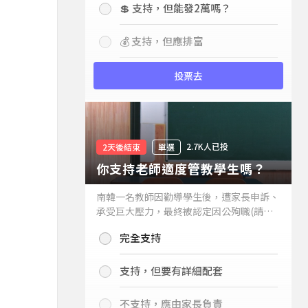
💲 支持，但能發2萬嗎？
💰 支持，但應排富
投票去
2.7K人已投
2天後結束
單選
你支持老師適度管教學生嗎？
南韓一名教師因勸導學生後，遭家長申訴、
承受巨大壓力，最終被認定因公殉職(請見
下列新聞)，引發外界關注教師教權。請問
完全支持
你支持老師適度管教學生嗎？
支持，但要有詳細配套
不支持，應由家長負責