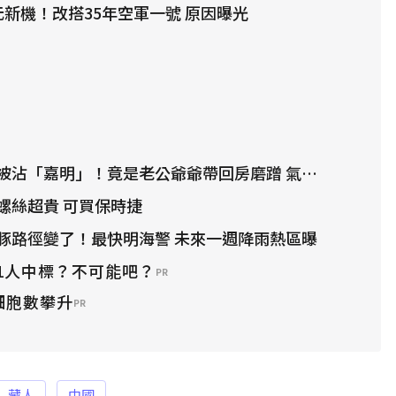
元新機！改搭35年空軍一號 原因曝光
沾「嘉明」！竟是老公爺爺帶回房磨蹭 氣炸提告
螺絲超貴 可買保時捷
豚路徑變了！最快明海警 未來一週降雨熱區曝
1人中標？不可能吧？
PR
細胞數攀升
PR
藏人
中國