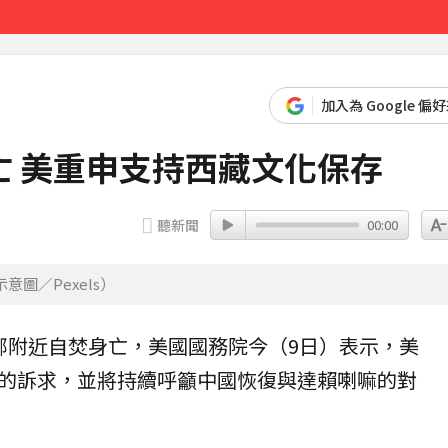
先卡位 2027
加入為 Google 偏
 美重申支持西藏文化保存
聽新聞
00:00
圖／Pexels）
部附近
自焚
身亡，美國國務院今（9日）表示，美
的訴求，並將持續呼籲
中國
恢復與達賴喇嘛的對