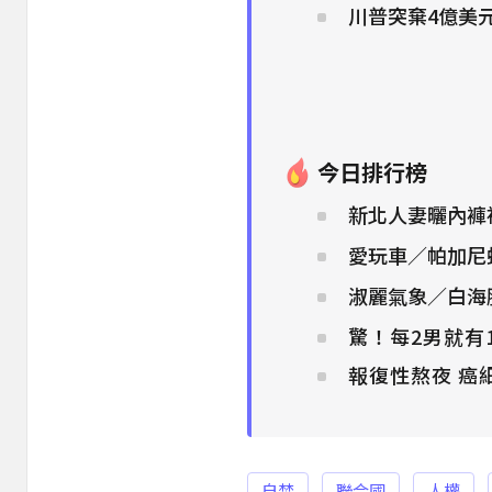
川普突棄4億美
今日排行榜
新北人妻曬內褲被
愛玩車／帕加尼
淑麗氣象／白海
驚！每2男就有
報復性熬夜 癌
自焚
聯合國
人權