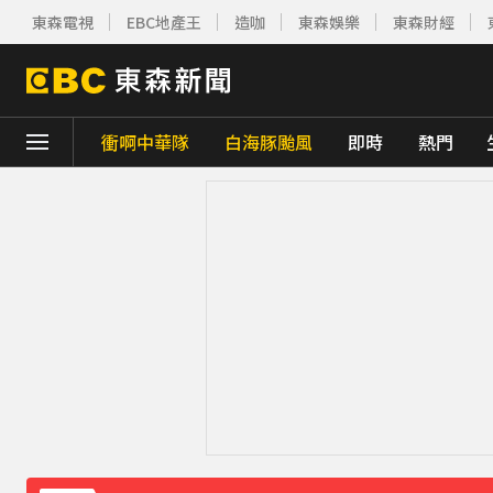
東森電視
EBC地產王
造咖
東森娛樂
東森財經
衝啊中華隊
白海豚颱風
即時
熱門
下載東森App，隨時掌握天下大小事！
《理財達人秀》X 安聯投信免費講座報名中！搶