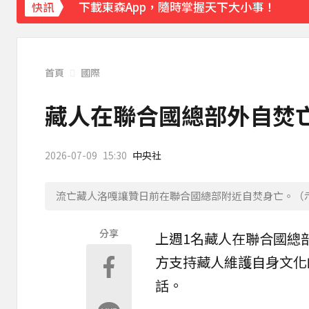
下載東森App，隨時掌握天下大小事！
快訊
《理財達人秀》X 安聯投信免費講座報名中！搶
首頁
國際
藏人在聯合國總部外自焚亡
2026-07-09
15:30
中央社
流亡藏人洛嘎讓贊日前在聯合國總部附近自焚身亡。（示意
分享
上週1名
藏人
在
聯合國
總
方支持藏人維護自身文化
話。