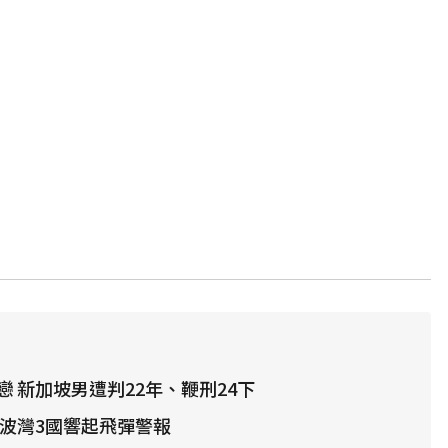
 新加坡男遭判22年、鞭刑24下
 波灣3國響起飛彈警報