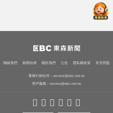
大腦過勞4警訊！頻忘這事恐是中風
前兆
MLB／李灝宇代打遭三振！老虎敗
給水手終止4連勝
高雄夜班保全滑撞護欄 車停路邊
「折腰倒副駕」亡！
大腦過勞4警訊！頻忘這事恐是中風
聯絡我們
新聞自律
關於我們
公告
隱私權政策
常見問題
前兆
業務行銷合作：
service@ebc.net.tw
用戶服務：
service@ebc.net.tw