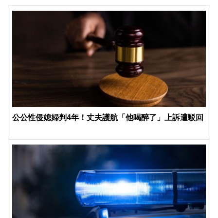
公公性侵媳婦判4年！丈夫護航「他喝醉了」上訴遭駁回