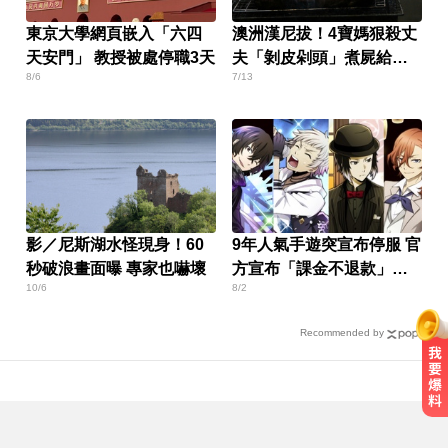
東京大學網頁嵌入「六四
澳洲漢尼拔！4寶媽狠殺丈
天安門」 教授被處停職3天
夫「剝皮剁頭」煮屍給孩
8/6
7/13
吃
影／尼斯湖水怪現身！60
9年人氣手遊突宣布停服 官
秒破浪畫面曝 專家也嚇壞
方宣布「課金不退款」玩
10/6
8/2
家炸鍋
Recommended by
高雄夜班保全滑撞護欄 車停路邊
「折腰倒副駕」亡！