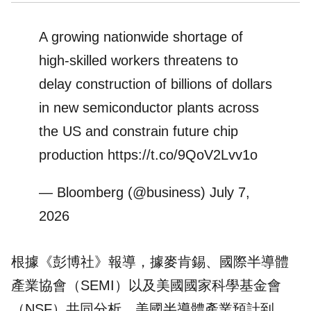
A growing nationwide shortage of
high-skilled workers threatens to
delay construction of billions of dollars
in new semiconductor plants across
the US and constrain future chip
production
https://t.co/9QoV2Lvv1o
— Bloomberg (@business)
July 7,
2026
根據《彭博社》報導，據麥肯錫、國際半導體
產業協會（SEMI）以及美國國家科學基金會
（NSF）共同分析，美國半導體產業預計到