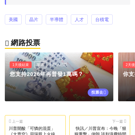
美國
晶片
半導體
人才
台積電
網路投票
3.2K人已投
1天後結束
單選
2天
您支持2026年再普發1萬嗎？
你支
投票去
上一篇
下一篇
川普開酸「可憐的混蛋」
快訊／川普宣布：今晚「狠
《大賣空》貝瑞親上火線反
狠重擊」伊朗 談判浪費時間