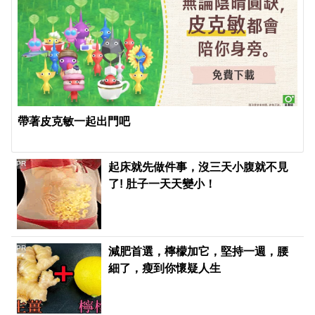
帶著皮克敏一起出門吧
PR
起床就先做件事，沒三天小腹就不見
了! 肚子一天天變小！
PR
減肥首選，檸檬加它，堅持一週，腰
細了，瘦到你懷疑人生