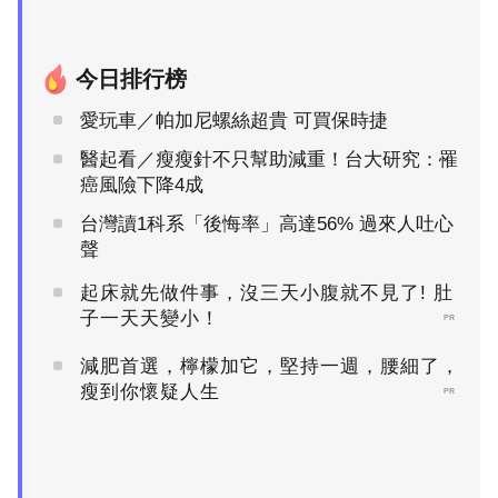
今日排行榜
愛玩車／帕加尼螺絲超貴 可買保時捷
醫起看／瘦瘦針不只幫助減重！台大研究：罹
癌風險下降4成
台灣讀1科系「後悔率」高達56% 過來人吐心
聲
起床就先做件事，沒三天小腹就不見了! 肚
子一天天變小！
PR
減肥首選，檸檬加它，堅持一週，腰細了，
瘦到你懷疑人生
PR