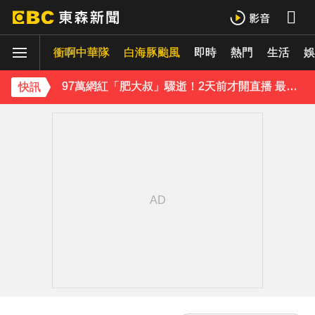
《理財達人秀》X 安聯投信免費講座報名中！搶先卡位 2027
衝啊中華隊
白海豚颱風
即時
熱門
生活
97萬網紅「肥大叔」驟逝！2天前才開直播 最後身影曝光粉鼻酸
娛
金牌員工轉投李多慧！剪輯師突暴紅狂接20業配 Joeman 認：我也會想離職
快訊
下載東森App，隨時掌握天下大小事！
緯創股利2度延發史上首例 金管會說重話：考慮收回股務自辦