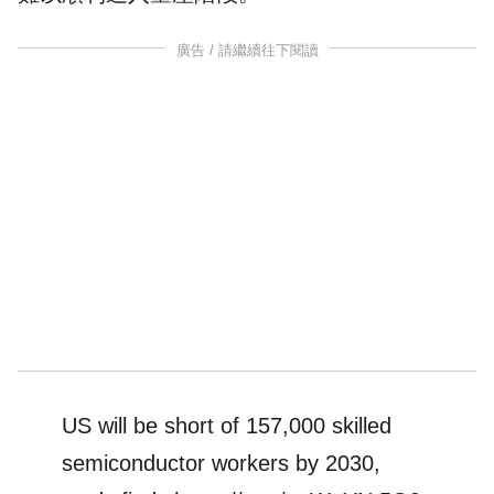
廣告 / 請繼續往下閱讀
US will be short of 157,000 skilled
semiconductor workers by 2030,