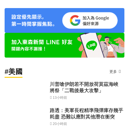
#美國
更多
川普嗆伊朗若不開放荷莫茲海峽
將祭「二戰後最大攻擊」
13小時前
路透：美軍長程精準飛彈庫存幾乎
耗盡 恐難以應對其他潛在衝突
20小時前