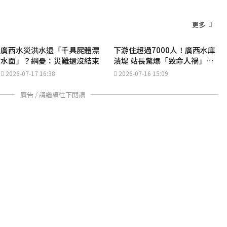
更多
廣西水災洪水退「千具屍體漂
下游住超過7000人！廣西水庫
水面」？網憂：災難還沒結束
潰堤 站長驚爆「致命人禍」遭
刪文
2026-07-17 16:38
2026-07-16 15:09
廣告 / 請繼續往下閱讀