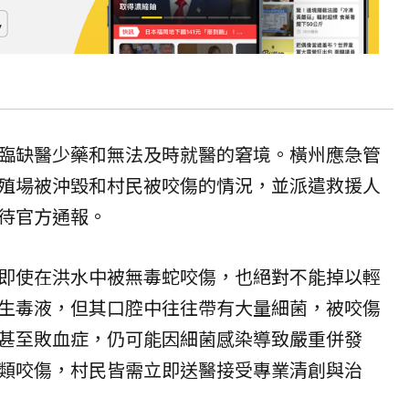
臨缺醫少藥和無法及時就醫的窘境。橫州應急管
殖場被沖毀和村民被咬傷的情況，並派遣救援人
待官方通報。
即使在洪水中被無
毒蛇
咬傷，也絕對不能掉以輕
生毒液，但其口腔中往往帶有大量細菌，被咬傷
甚至敗血症，仍可能因細菌感染導致嚴重併發
類咬傷，村民皆需立即送醫接受專業清創與治