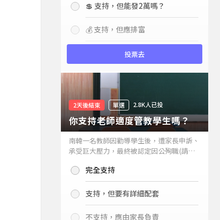
💲 支持，但能發2萬嗎？
💰 支持，但應排富
投票去
2.8K人已投
2天後結束
單選
你支持老師適度管教學生嗎？
南韓一名教師因勸導學生後，遭家長申訴、
承受巨大壓力，最終被認定因公殉職(請見
下列新聞)，引發外界關注教師教權。請問
完全支持
你支持老師適度管教學生嗎？
支持，但要有詳細配套
不支持，應由家長負責