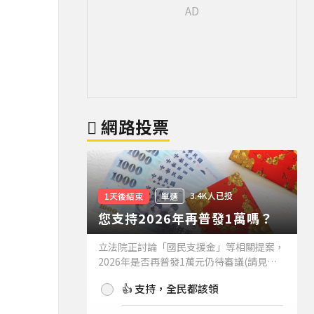
網路投票
3.4K人已投
1天後結束
單選
您支持2026年再普發1萬嗎？
立法院正討論「國民支援金」等相關提案，
2026年是否再普發1萬元仍待審議(請見下
方新聞)。如果2026年再普發1萬元，你支
👍 支持，全民都該領
持嗎？