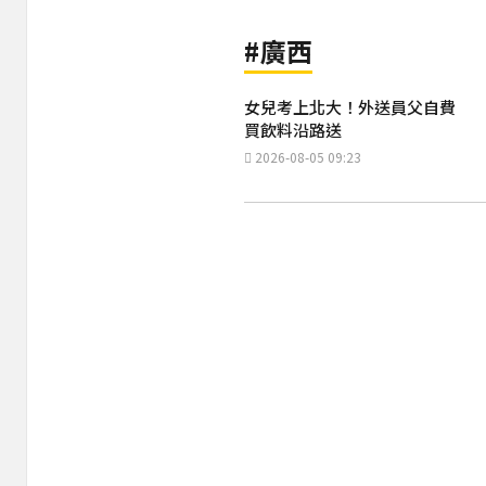
#廣西
女兒考上北大！外送員父自費
買飲料沿路送
2026-08-05 09:23