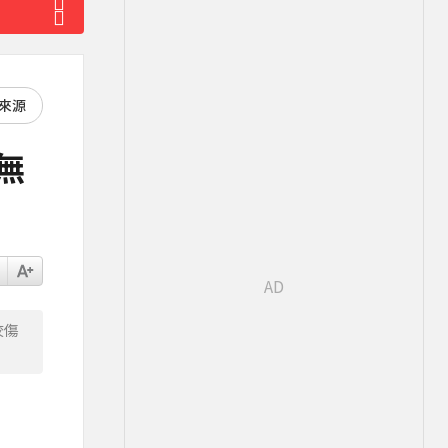
好來源
無
咬傷