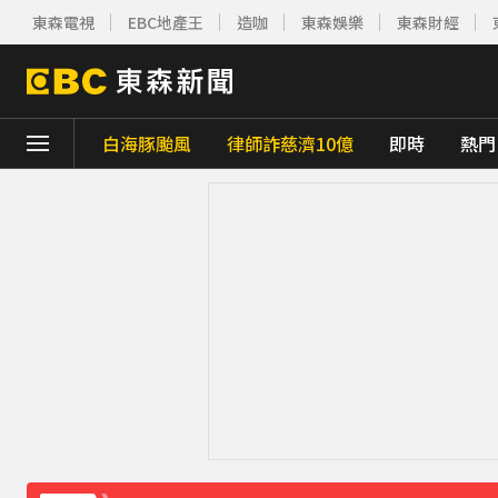
東森電視
EBC地產王
造咖
東森娛樂
東森財經
白海豚颱風
律師詐慈濟10億
即時
熱門
下載東森App，隨時掌握天下大小事！
「白海豚」逼近！最新暴風圈侵襲率曝 一縣市
疑不堪碎念！桃園老翁殺85歲妻 金屬拐杖
《理財達人秀》X 安聯投信免費講座報名中！搶