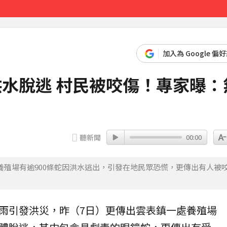
達59％
21分鐘前
加入為 Google 偏
洪水脫逃 村民被咬傷！專家曝：
聽新聞
00:00
殖場有逾900條蛇因洪水逃出，引發在地民眾恐慌，更傳出有人被
雨
引發
洪災
，昨（7日）更傳出雲表鎮一處養殖場