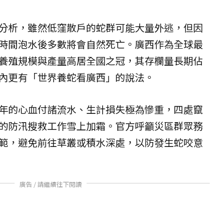
分析，雖然低窪散戶的蛇群可能大量外逃，但因
時間泡水後多數將會自然死亡。廣西作為全球最
養殖規模與產量高居全國之冠，其存欄量長期佔
內更有「世界養蛇看廣西」的說法。
年的心血付諸流水、生計損失極為慘重，四處竄
的防汛搜救工作雪上加霜。官方呼籲災區群眾務
範，避免前往草叢或積水深處，以防發生蛇咬意
廣告 / 請繼續往下閱讀