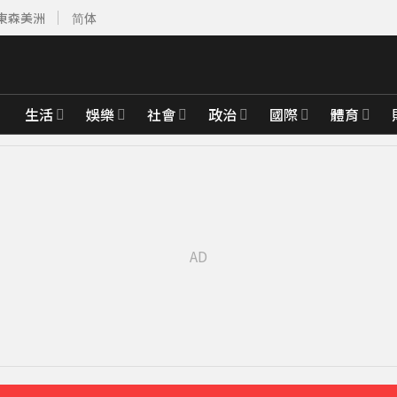
東森美洲
简体
生活
娛樂
社會
政治
國際
體育
達59％
21分鐘前
「打斷成兩截」
34分鐘前
先卡位 2027