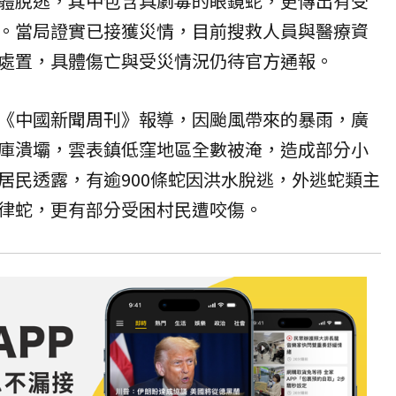
體脫逃，其中包含具劇毒的眼鏡蛇，更傳出有受
。當局證實已接獲災情，目前搜救人員與醫療資
處置，具體傷亡與受災情況仍待官方通報。
《中國新聞周刊》報導，因颱風帶來的暴雨，廣
庫潰壩，雲表鎮低窪地區全數被淹，造成部分小
居民透露，有逾900條蛇因洪水脫逃，外逃蛇類主
律蛇，更有部分受困村民遭咬傷。