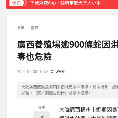
下載東森App，隨時掌握天下大小事！
快訊
「白海豚」逼近！最新暴風圈侵襲率曝 一縣市
首頁
國際
廣西養殖場逾900條蛇因
毒也危險
2026-07-08
16:53
CTWANT
大陸廣西因颱風暴雨多個地區水庫潰壩，其中橫州一處養
送醫。（圖／翻攝自微博@娛樂小福星）
分享
大陸
廣西
橫州市近期因
暴