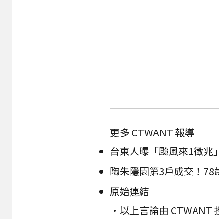
更多 CTWANT 報導
台東人曝「颱風來1徵兆
陶朱隱園第3戶成交！78歲
原始連結
•以上言論由 CTWAN