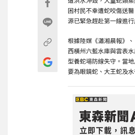
遭洪水沖毀，大量蛇類集
困村民不幸遭蛇咬傷送醫
源已緊急趕赴第一線進行
根據陸媒《瀟湘晨報》、
西橫州六藍水庫與雲表水
型養蛇場防線失守。當地
要為眼鏡蛇、大王蛇及水