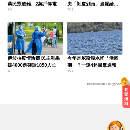
萬民眾避難、2萬戶停電
夫「剝皮剁頭」煮屍給孩
8/8
7/13
吃
伊波拉疫情陰霾 民主剛果
今年是尼斯湖水怪「活躍
破4000例確診1850人亡
期」？一連4起目擊通報
8/7
5/18
Recommended by
姜厚任小24歲女友「3碩1博」造
假？ 台大回應了
女藝人遭經紀人「車內侵犯」 錄音