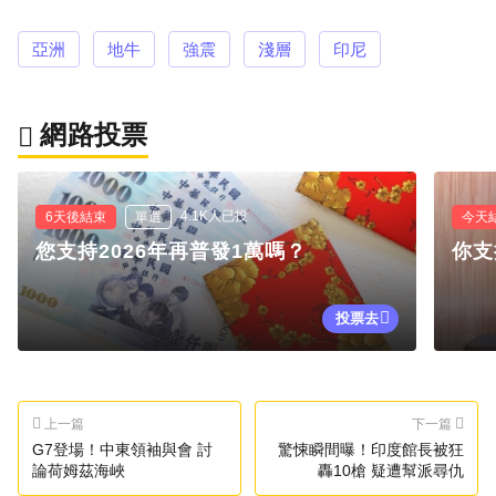
亞洲
地牛
強震
淺層
印尼
網路投票
4.1K人已投
6天後結束
單選
今天
您支持2026年再普發1萬嗎？
你支
投票去
上一篇
下一篇
G7登場！中東領袖與會 討
驚悚瞬間曝！印度館長被狂
論荷姆茲海峽
轟10槍 疑遭幫派尋仇