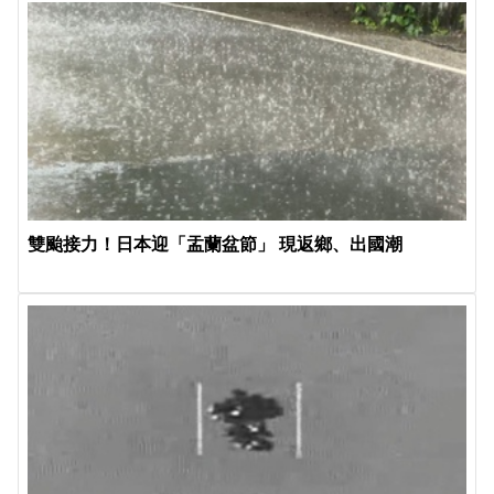
雙颱接力！日本迎「盂蘭盆節」 現返鄉、出國潮