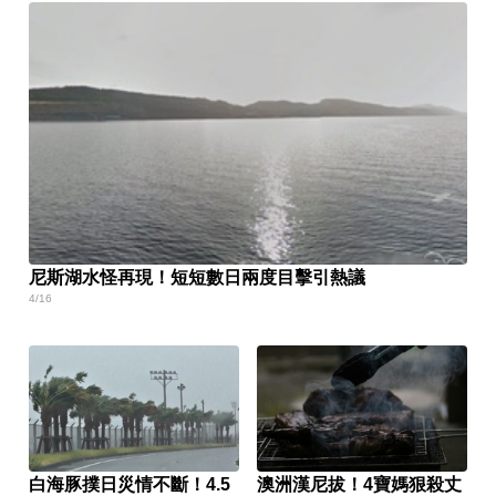
尼斯湖水怪再現！短短數日兩度目擊引熱議
4/16
白海豚撲日災情不斷！4.5
澳洲漢尼拔！4寶媽狠殺丈