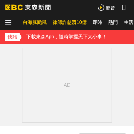
《理財達人秀》X 安聯投信免費講座報名中！搶先卡位 2027
白海豚颱風
律師詐慈濟10億
即時
熱門
生活
下載東森App，隨時掌握天下大小事！
快訊
《理財達人秀》X 安聯投信免費講座報名中！搶先卡位 2027