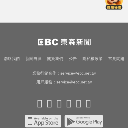
檔成鐵證
民進黨資深前輩辭世！前彰化市代
蔡裕昌罹癌 享壽71歲
姜厚任小24歲女友「3碩1博」造
假？ 台大回應了
女藝人遭經紀人「車內侵犯」 錄音
聯絡我們
新聞自律
關於我們
公告
隱私權政策
常見問題
檔成鐵證
業務行銷合作：
service@ebc.net.tw
用戶服務：
service@ebc.net.tw