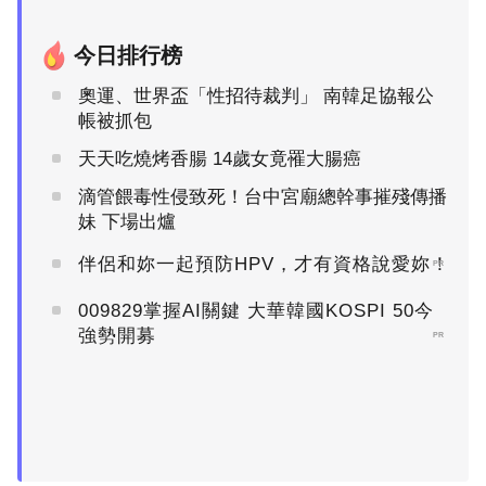
今日排行榜
奧運、世界盃「性招待裁判」 南韓足協報公
帳被抓包
天天吃燒烤香腸 14歲女竟罹大腸癌
滴管餵毒性侵致死！台中宮廟總幹事摧殘傳播
妹 下場出爐
伴侶和妳一起預防HPV，才有資格說愛妳！
PR
009829掌握AI關鍵 大華韓國KOSPI 50今
強勢開募
PR