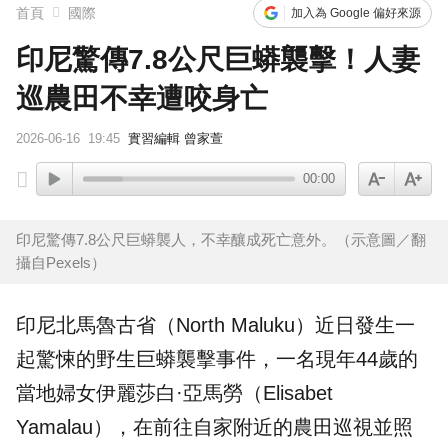
首頁
國際
加入為 Google 偏好來源
印尼驚傳7.8公尺巨蟒襲擊！人妻
巡農田不幸遭咬身亡
2026-06-16
19:45
實習編輯 曾家萱
00:00
印尼驚傳7.8公尺巨蟒襲人，不幸釀成死亡意外。（示意圖／翻
攝自Pexels）
印尼
北馬魯古省（North Maluku）近日發生一
起驚悚的野生巨蟒
襲擊
事件，一名現年44歲的
當地婦女伊麗莎白·亞馬勞（Elisabet
Yamalau），在前往自家附近的
農田
巡視並照