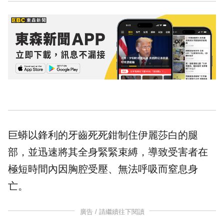
巨蟒以鋒利的牙齒死死鉗制住伊麗莎白的腿
部，並迅速將其全身緊緊束縛，導致受害者在
極短時間內因胸腔受壓、無法呼吸而窒息身
亡。
廣告 / 請繼續往下閱讀