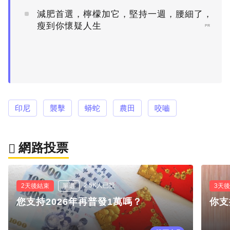
減肥首選，檸檬加它，堅持一週，腰細了，
瘦到你懷疑人生
PR
印尼
襲擊
蟒蛇
農田
咬嚙
網路投票
2.5K人已投
2天後結束
單選
3天
您支持2026年再普發1萬嗎？
你支