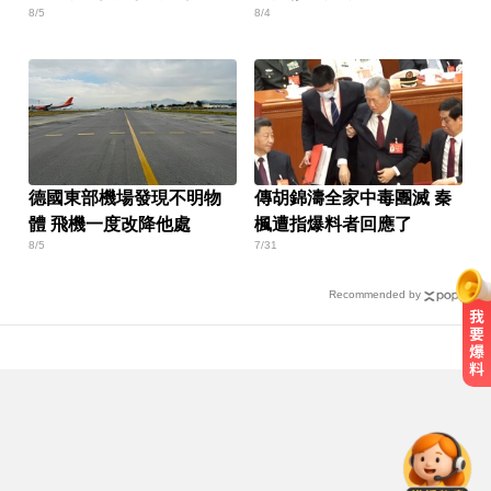
8/5
8/4
3243萬
德國東部機場發現不明物
傳胡錦濤全家中毒團滅 秦
體 飛機一度改降他處
楓遭指爆料者回應了
8/5
7/31
Recommended by
減肥滴油不沾？醫示警：恐養出脂
肪肝、膽結石
新／前台南議長郭信良涉侵占 檢建
請從重量刑