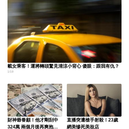
載女乘客！運將轉頭驚見清涼小背心 傻眼：跟我有仇？
1/19
財神爺眷顧！他才剛刮中
直播突遭槍手射殺！23歲
324萬 兩個月後再爽抱
網美慘死美妝店