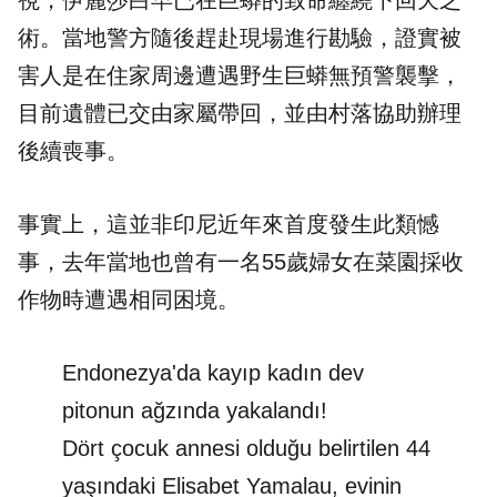
視，伊麗莎白早已在巨蟒的致命纏繞下回天乏
術。當地警方隨後趕赴現場進行勘驗，證實被
害人是在住家周邊遭遇野生巨蟒無預警襲擊，
目前遺體已交由家屬帶回，並由村落協助辦理
後續喪事。
事實上，這並非印尼近年來首度發生此類憾
事，去年當地也曾有一名55歲婦女在菜園採收
作物時遭遇相同困境。
Endonezya'da kayıp kadın dev
pitonun ağzında yakalandı!
Dört çocuk annesi olduğu belirtilen 44
yaşındaki Elisabet Yamalau, evinin