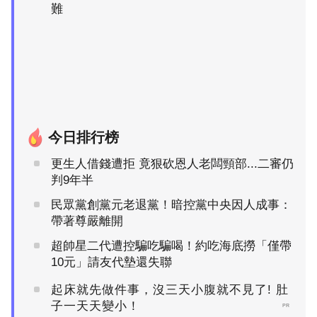
難
今日排行榜
更生人借錢遭拒 竟狠砍恩人老闆頸部...二審仍
判9年半
民眾黨創黨元老退黨！暗控黨中央因人成事：
帶著尊嚴離開
超帥星二代遭控騙吃騙喝！約吃海底撈「僅帶
10元」請友代墊還失聯
起床就先做件事，沒三天小腹就不見了! 肚
子一天天變小！
PR