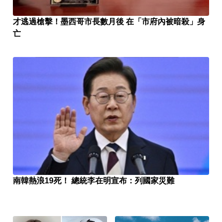
才逃過槍擊！墨西哥市長數月後 在「市府內被暗殺」身
亡
南韓熱浪19死！ 總統李在明宣布：列國家災難