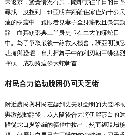
未返家，驚覺情況有異，隨即前往平日的田區
尋找，沒想到，班亞明在距離住家僅約十公尺
遠的樹叢中，親眼看見妻子全身癱軟且毫無動
靜，而其頭部與上半身更卡在巨大的蟒蛇口
中。為了爭取最後一線救人機會，班亞明強忍
悲痛與恐懼，奮力揮舞手中的利刃朝巨蟒猛烈
揮砍，成功將這條大蛇斬首。
村民合力協助脫困仍回天乏術
附近農民與村民在聽到丈夫班亞明的大聲呼救
與激烈動靜後，眾人隨後合力將伊麗莎白的遺
體從蛇口與緊繃的軀體中拉出，然而經現場檢