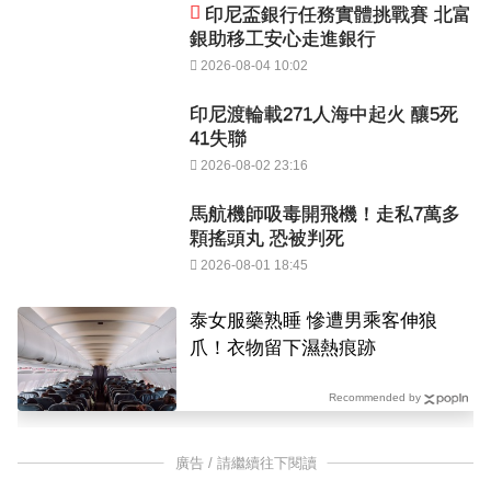
印尼盃銀行任務實體挑戰賽 北富
銀助移工安心走進銀行
2026-08-04 10:02
印尼渡輪載271人海中起火 釀5死
41失聯
2026-08-02 23:16
馬航機師吸毒開飛機！走私7萬多
顆搖頭丸 恐被判死
2026-08-01 18:45
泰女服藥熟睡 慘遭男乘客伸狼
爪！衣物留下濕熱痕跡
Recommended by
廣告 / 請繼續往下閱讀