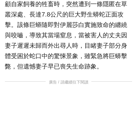
顧自家飼養的牲畜時，突然遭到一條隱匿在草
叢深處、長達7.8公尺的巨大野生
蟒蛇
正面攻
擊。該條巨蟒隨即對伊麗莎白實施致命的纏繞
與
咬嚙
，導致其當場窒息，當被害人的丈夫因
妻子遲遲未歸而外出尋人時，目睹妻子部分身
體受困於蛇口中的驚悚景象，雖緊急將巨蟒擊
斃，但遺憾妻子早已喪失生命跡象。
廣告 / 請繼續往下閱讀