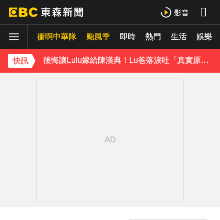
曾號召反女權集會！36歲網紅陳屍住處 死因待查
衝啊中華隊
颱風季
即時
熱門
生活
娛樂
後悔讓Lulu嫁給陳漢典！Lu爸落淚吐「真實原因」陳漢典壓力爆棚
下載東森App，隨時掌握天下大小事！
快訊
今關公誕辰可求財！3種神像 拜錯恐影響財運