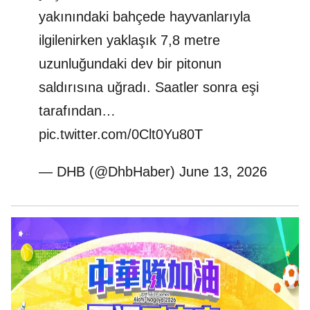
yakınındaki bahçede hayvanlarıyla
ilgilenirken yaklaşık 7,8 metre
uzunluğundaki dev bir pitonun
saldırısına uğradı. Saatler sonra eşi
tarafından…
pic.twitter.com/0Clt0Yu80T
— DHB (@DhbHaber)
June 13, 2026