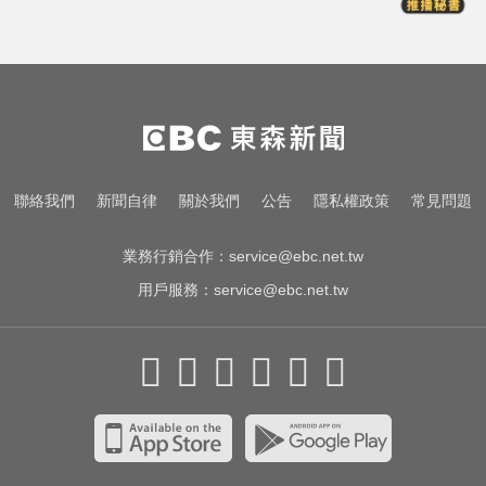
快訊／台糖開告福懋！致癌油風波
害下架 估損失2.43億
減肥滴油不沾？醫示警：恐養出脂
肪肝、膽結石
新／前台南議長郭信良涉侵占 檢建
聯絡我們
新聞自律
關於我們
公告
隱私權政策
常見問題
請從重量刑
業務行銷合作：
service@ebc.net.tw
用戶服務：
service@ebc.net.tw