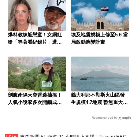
爆料教練尪戀童！女網紅
埃及地震規模上修至5.6 當
嗆「等著看紀錄片」遭槍
局啟動應變計畫
殺
剖腹產隔天突昏迷抽搐！
義大利那不勒斯火山區發
人氣小說家多次開顱成
生規模4.7地震 暫無重大災
「半植物人」
情
Recommended by
東森新聞 51 頻道 24 小時線上直播｜Taiwan EBC