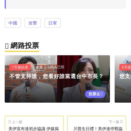
中國
攻擊
日軍
網路投票
186人已投
7天後結束
單選
6天
不管支持誰，您看好誰當選台中市長？
您支
投票去
上一篇
下一篇
美伊宣布達初步協議 伊媒揭
川普生日禮！美伊達停戰協