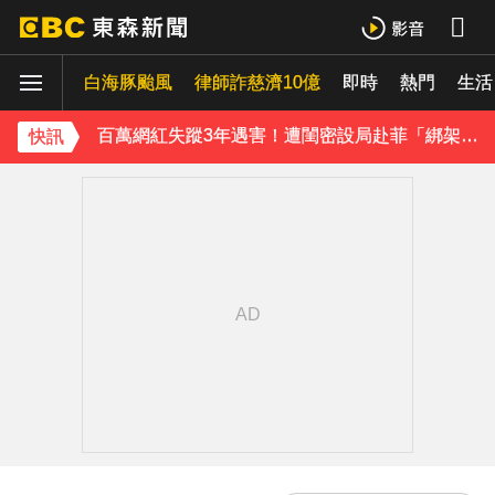
庹宗康資產全給老婆！「名下只剩1台車」結婚15年保鮮秘訣曝
白海豚颱風
律師詐慈濟10億
即時
熱門
生活
百萬網紅失蹤3年遇害！遭閨密設局赴菲「綁架撕票」千萬贖金救不回
下載東森App，隨時掌握天下大小事！
快訊
獨家／「白海豚」襲泰安！苗62線落石不斷 遊客急下山