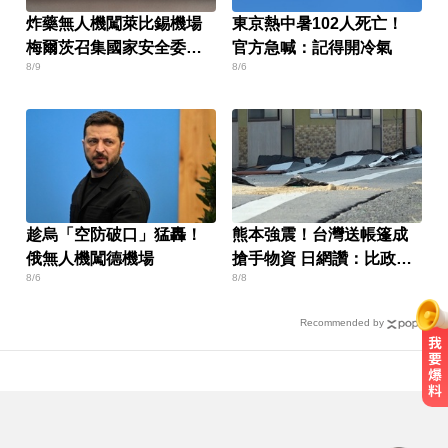
炸藥無人機闖萊比錫機場
東京熱中暑102人死亡！
梅爾茨召集國家安全委員
官方急喊：記得開冷氣
8/9
8/6
會
趁烏「空防破口」猛轟！
熊本強震！台灣送帳篷成
俄無人機闖德機場
搶手物資 日網讚：比政府
8/6
8/8
還快
Recommended by
快訊／國2油罐車撞休旅「打橫匝
道」 路段塞爆了！