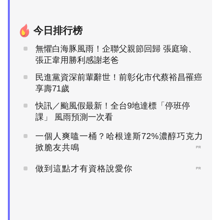
今日排行榜
無懼白海豚風雨！企聯父親節回歸 張庭瑜、
張正韋用勝利感謝老爸
民進黨資深前輩辭世！前彰化市代蔡裕昌罹癌
享壽71歲
快訊／颱風假最新！全台9地達標「停班停
課」 風雨預測一次看
一個人爽嗑一桶？哈根達斯72%濃醇巧克力
掀脆友共鳴
PR
做到這點才有資格說愛你
PR