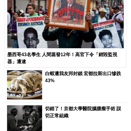
墨西哥43名學生 人間蒸發12年！高官下令「銷毀監視
器」遭逮
白蝦遭我友邦封鎖 宏都拉斯出口慘跌
43%
切錯了！京都大學醫院腦腫瘤手術 誤
切正常組織