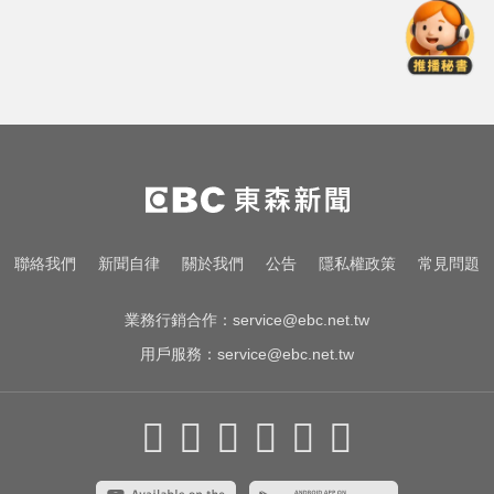
0050輸了！「存股教父」點名這1檔
績效勝出還更抗跌
她砸錢演女主「60場吻戲狂伸舌」
男星硬撐拍完...慘下架
快訊／國2油罐車撞休旅「打橫匝
道」 路段塞爆了！
0050輸了！「存股教父」點名這1檔
聯絡我們
新聞自律
關於我們
公告
隱私權政策
常見問題
績效勝出還更抗跌
業務行銷合作：
service@ebc.net.tw
用戶服務：
service@ebc.net.tw