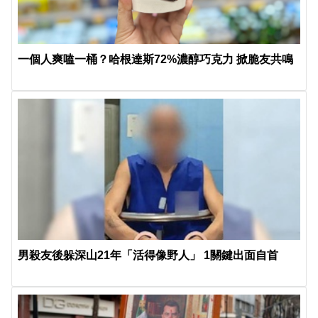
一個人爽嗑一桶？哈根達斯72%濃醇巧克力 掀脆友共鳴
男殺友後躲深山21年「活得像野人」 1關鍵出面自首