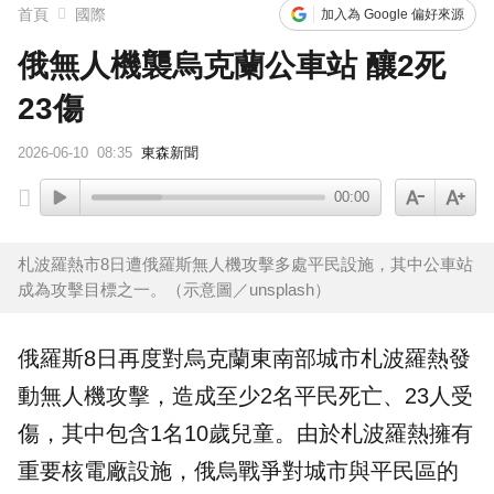
首頁
國際
加入為 Google 偏好來源
俄無人機襲烏克蘭公車站 釀2死
23傷
2026-06-10
08:35
東森新聞
00:00
札波羅熱市8日遭俄羅斯無人機攻擊多處平民設施，其中公車站
成為攻擊目標之一。（示意圖／unsplash）
俄羅斯
8日再度對
烏克蘭
東南部城市札波羅熱發
動
無人機
攻擊，造成至少2名平民死亡、23人受
傷，其中包含1名10歲兒童。由於札波羅熱擁有
重要
核電廠
設施，
俄烏戰爭
對城市與平民區的