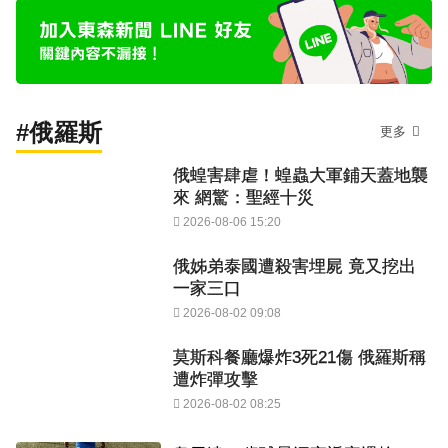
#俄羅斯
更多
俄蝗害肆虐！蝗蟲大軍鋪天蓋地襲
來 網驚：聖經十災
2026-08-06 15:20
俄姊弟泰國遭殺害埋屍 竟又挖出
一家三口
2026-08-02 09:08
莫斯科餐廳爆炸3死21傷 俄羅斯稱
遭炸彈攻擊
2026-08-02 08:25