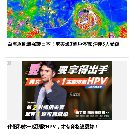
白海豚颱風強襲日本！奄美逾3萬戶停電 沖繩5人受傷
PR
伴侶和妳一起預防HPV，才有資格說愛妳！