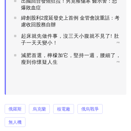
出國回台發燒狂拉！男竟罹傷寒 醫示警：恐
爆敗血症
緯創股利2度延發史上首例 金管會說重話：考
慮收回股務自辦
起床就先做件事，沒三天小腹就不見了! 肚
子一天天變小！
PR
減肥首選，檸檬加它，堅持一週，腰細了，
瘦到你懷疑人生
PR
俄羅斯
烏克蘭
核電廠
俄烏戰爭
無人機