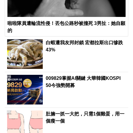
啦啦隊員遭輪流性侵！丟包公路秒被撞死 3男扯：她自願
的
白蝦遭我友邦封鎖 宏都拉斯出口慘跌
43%
PR
009829掌握AI關鍵 大華韓國KOSPI
50今強勢開募
PR
肚腩一抓一大把，只需1個雞蛋，用一
個瘦一個