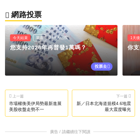
網路投票
3.6K人已投
今天結束
單選
1天
您支持2026年再普發1萬嗎？
你支
投票去
上一篇
下一篇
市場權衡美伊局勢最新進展
新／日本北海道規模4.6地震
美股收盤走勢不一
最大震度曝光
廣告 / 請繼續往下閱讀