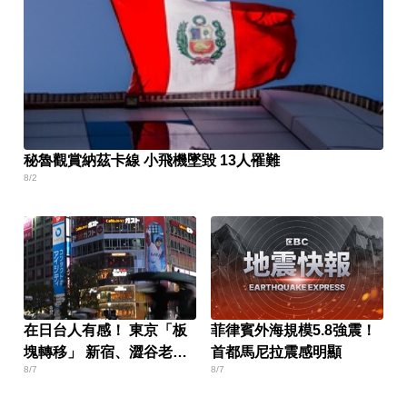
秘魯觀賞納茲卡線 小飛機墜毀 13人罹難
8/2
在日台人有感！ 東京「板
菲律賓外海規模5.8強震！
塊轉移」 新宿、澀谷老
首都馬尼拉震感明顯
8/7
8/7
化？