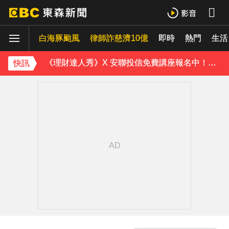
《理財達人秀》X 安聯投信免費講座報名中！搶先卡位 2027
白海豚颱風
下載東森App，隨時掌握天下大小事！
律師詐慈濟10億
即時
熱門
生活
《理財達人秀》X 安聯投信免費講座報名中！搶先卡位 2027
快訊