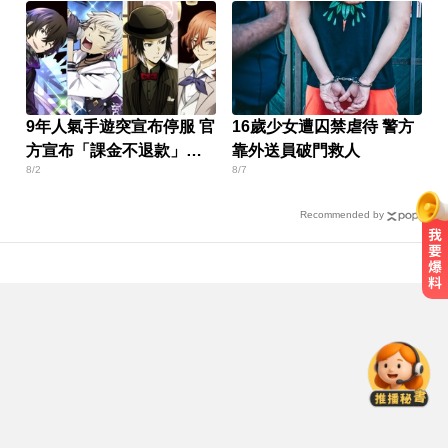
9年人氣手遊突宣布停服 官
16歲少女遭囚禁虐待 警方
方宣布「課金不退款」玩
靠外送員破門救人
8/2
8/7
家炸鍋
Recommended by
資深歌手「小秦漢」張海漢辭世享
壽68歲 好友證實噩耗
一變天膝蓋就發癢？李祖寧自曝半
月板變形，醫揭保骨與增肌兩大救
星！
中職／日本女星松川星首次來台開