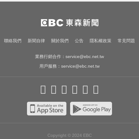
球！為統一獅女孩日揭幕
資深歌手「小秦漢」張海漢辭世享
壽68歲 好友證實噩耗
一變天膝蓋就發癢？李祖寧自曝半
聯絡我們
新聞自律
關於我們
公告
隱私權政策
常見問題
月板變形，醫揭保骨與增肌兩大救
星！
業務行銷合作：
service@ebc.net.tw
用戶服務：
service@ebc.net.tw
Copyright © 2024
EBC