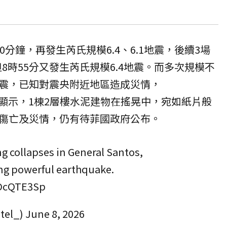
0分鐘，再發生芮氏規模6.4、6.1地震，後續3場
但8時55分又發生芮氏規模6.4地震。而多次規模不
震，已知對震央附近地區造成
災情
，
段影片顯示，1棟2層樓水泥建物在搖晃中，宛如紙片般
傷亡及災情，仍有待菲國政府公布。
g collapses in General Santos,
ing powerful earthquake.
LOcQTE3Sp
tel_)
June 8, 2026