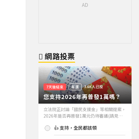
網路投票
3.6K人已投
7天後結束
單選
您支持2026年再普發1萬嗎？
立法院正討論「國民支援金」等相關提案，
2026年是否再普發1萬元仍待審議(請見下
方新聞)。如果2026年再普發1萬元，你支
👍 支持，全民都該領
持嗎？