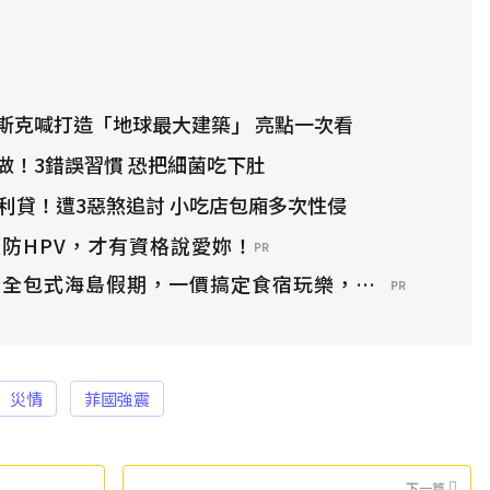
斯克喊打造「地球最大建築」 亮點一次看
做！3錯誤習慣 恐把細菌吃下肚
高利貸！遭3惡煞追討 小吃店包廂多次性侵
防HPV，才有資格說愛妳！
PR
？全包式海島假期，一價搞定食宿玩樂，省錢更省心！
PR
災情
菲國強震
下一篇