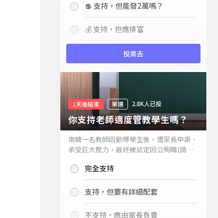
💲 支持，但能發2萬嗎？
💰 支持，但應排富
投票去
2.8K人已投
1天後結束
單選
你支持老師適度管教學生嗎？
南韓一名教師因勸導學生後，遭家長申訴、
承受巨大壓力，最終被認定因公殉職(請見
下列新聞)，引發外界關注教師教權。請問
完全支持
你支持老師適度管教學生嗎？
支持，但要有詳細配套
不支持，應由家長負責