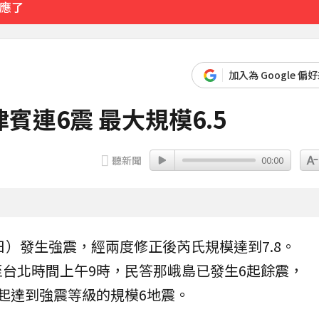
回應了
比政府還快
加入為 Google 偏
42分鐘前
連6震 最大規模6.5
聽新聞
00:00
日）發生強震，經兩度修正後芮氏規模達到7.8。
至台北時間上午9時，民答那峨島已發生6起
餘震
，
2起達到強震等級的規模6地震。