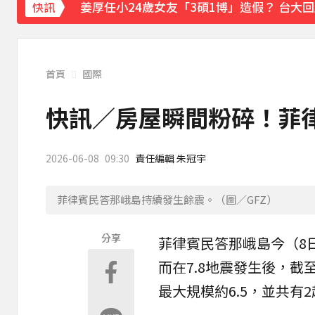
姜厚任小24歲女友「3碩1博」造假？ 台大
快訊
下載東森App，隨時掌握天下大小事！
熊本強震！台灣送帳篷成搶手物資 日網讚：
首頁
國際
快訊／房屋瞬間粉碎！菲律賓
2026-06-08
09:30
責任編輯 朱冠宇
菲律賓民答那峨島持續發生餘震。（圖／GFZ）
分享
菲律賓
民答那峨島今（8
而在7.8
地震
發生後，截
最大規模約6.5，並共有