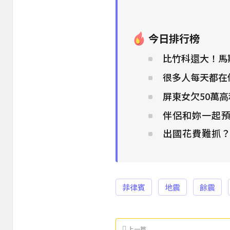
今日排行榜
比竹科還大！馬
很多人每天都在
屏東女欠50萬
伴侶和妳一起預
出國花費難抓
菲律賓
地震
餘震
上一篇