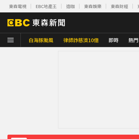
東森電視
EBC地產王
造咖
東森娛樂
東森財經
白海豚颱風
律師詐慈濟10億
即時
熱門
下載東森App，隨時掌握天下大小事！
熊本強震！台灣送帳篷成搶手物資 日網讚：
《理財達人秀》X 安聯投信免費講座報名中！搶
70歲鋼吉他大師湯米德塔莫驟逝 妻淚喊：