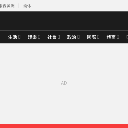
東森美洲
简体
生活
娛樂
社會
政治
國際
體育
比政府還快
42分鐘前
先卡位 2027
永遠是我一生摯愛