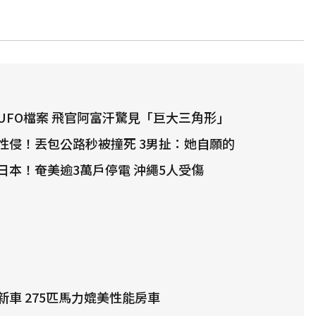
UFO檔案 飛官阿富汗驚見「巨大三角形」
性侵！丟包公路秒被撞死 3男扯：她自願的
日本！奄美逾3萬戶停電 沖繩5人受傷
車 275匹馬力媲美性能房車