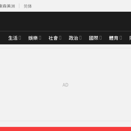
東森美洲
简体
生活
娛樂
社會
政治
國際
體育
23分鐘前
深夜撲中國
51分鐘前
先卡位 2027