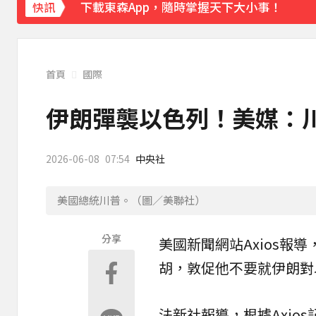
下載東森App，隨時掌握天下大小事！
快訊
白海豚雨帶影響 鄭明典示警：晚上不要出門
首頁
國際
伊朗彈襲以色列！美媒：
2026-06-08
07:54
中央社
美國總統川普。（圖／美聯社）
分享
美國
新聞網站Axios報導
胡，敦促他不要就伊朗對
法新社報導，根據Axios