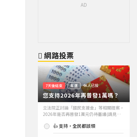
網路投票
4K人已投
7天後結束
單選
您支持2026年再普發1萬嗎？
立法院正討論「國民支援金」等相關提案，
2026年是否再普發1萬元仍待審議(請見下
方新聞)。如果2026年再普發1萬元，你支
👍 支持，全民都該領
持嗎？