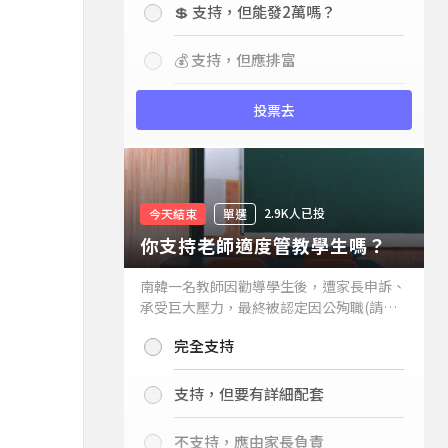
💲 支持，但能發2萬嗎？
💰 支持，但應排富
投票去
2.9K人已投
今天結束
單選
你支持老師適度管教學生嗎？
南韓一名教師因勸導學生後，遭家長申訴、
承受巨大壓力，最終被認定因公殉職(請見
下列新聞)，引發外界關注教師教權。請問
完全支持
你支持老師適度管教學生嗎？
支持，但要有詳細配套
不支持，應由家長負責