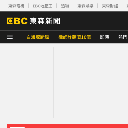
東森電視
EBC地產王
造咖
東森娛樂
東森財經
白海豚颱風
律師詐慈濟10億
即時
熱門
下載東森App，隨時掌握天下大小事！
白海豚雨帶影響 鄭明典示警：晚上不要出門
白海豚估「明通過台灣北方」北部慎防豪雨 
《理財達人秀》X 安聯投信免費講座報名中！搶