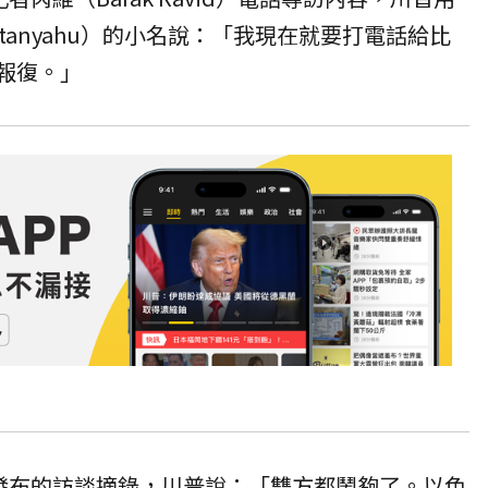
 Netanyahu）的小名說：「我現在就要打電話給比
要報復。」
發布的訪談摘錄，川普說：「雙方都鬧夠了。以色