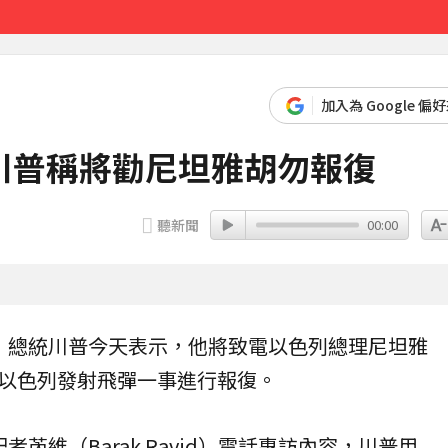
23分鐘前
加入為 Google 偏
川普稱將勸尼坦雅胡勿報復
聽新聞
00:00
，總統
川普
今天表示，他將致電
以色列
總理尼坦雅
以色列發射飛彈一事進行報復。
記者芮維（Barak Ravid）電話專訪內容，川普用